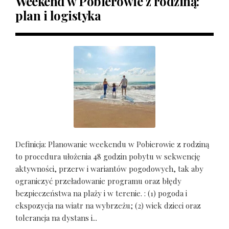
Weekend w Pobierowie z rodziną:
plan i logistyka
Definicja: Planowanie weekendu w Pobierowie z rodziną
to procedura ułożenia 48 godzin pobytu w sekwencję
aktywności, przerw i wariantów pogodowych, tak aby
ograniczyć przeładowanie programu oraz błędy
bezpieczeństwa na plaży i w terenie. : (1) pogoda i
ekspozycja na wiatr na wybrzeżu; (2) wiek dzieci oraz
tolerancja na dystans i...