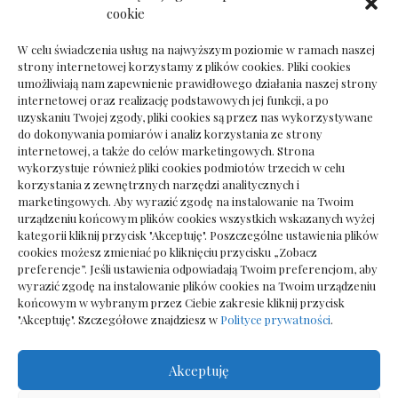
Dokumenty do odbioru przy zmianie biura
cookie
rachunkowego
W celu świadczenia usług na najwyższym poziomie w ramach naszej
strony internetowej korzystamy z plików cookies. Pliki cookies
umożliwiają nam zapewnienie prawidłowego działania naszej strony
internetowej oraz realizację podstawowych jej funkcji, a po
Deska podłogowa do salonu: jak wybrać bez
uzyskaniu Twojej zgody, pliki cookies są przez nas wykorzystywane
pośpiechu
do dokonywania pomiarów i analiz korzystania ze strony
internetowej, a także do celów marketingowych. Strona
wykorzystuje również pliki cookies podmiotów trzecich w celu
korzystania z zewnętrznych narzędzi analitycznych i
marketingowych. Aby wyrazić zgodę na instalowanie na Twoim
urządzeniu końcowym plików cookies wszystkich wskazanych wyżej
kategorii kliknij przycisk "Akceptuję". Poszczególne ustawienia plików
cookies możesz zmieniać po kliknięciu przycisku „Zobacz
preferencje”. Jeśli ustawienia odpowiadają Twoim preferencjom, aby
wyrazić zgodę na instalowanie plików cookies na Twoim urządzeniu
końcowym w wybranym przez Ciebie zakresie kliknij przycisk
"Akceptuję". Szczegółowe znajdziesz w
Polityce prywatności
.
Akceptuję
Wszelkie prawa zastrzezone