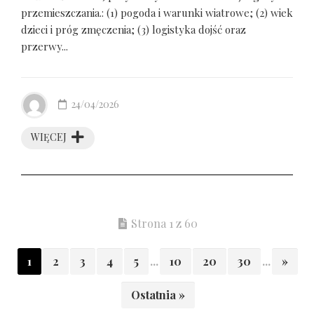
przemieszczania.: (1) pogoda i warunki wiatrowe; (2) wiek
dzieci i próg zmęczenia; (3) logistyka dojść oraz
przerwy...
24/04/2026
WIĘCEJ
Strona 1 z 60
1
2
3
4
5
...
10
20
30
...
»
Ostatnia »