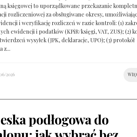
ną księgowej to uporządkowane przekazanie kompletn
ji rozliczeniowej za obsługiwane okresy, umożliwiają
idencji i weryfikację rozliczeń w razie kontroli: (1) zakr
ch ewidencji i podatków (KPiR/księgi, VAT, ZUS); (2) 
twierdzeń wysyłek (JPK, deklaracje, UPO); (3) protokół
 z...
/06/2026
WIĘ
eska podłogowa do
alonu: jak wybrać bez