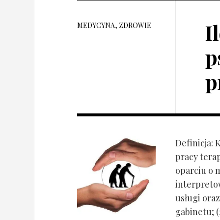
I
MEDYCYNA, ZDROWIE
p
p
Definicja: 
pracy tera
oparciu o 
interpret
usługi oraz
gabinetu; (2