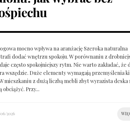
ośpiechu
ogowa mocno wpływa na aranżację Szeroka naturalna
trafi dodać wnętrzu spokoju. W porównaniu z drobnie
aje często spokojniejszy rytm. Nie warto zakładać, że 
ra wszędzie. Duże elementy wymagają przemyślenia k
 W mieszkaniu z dużą liczbą mebli zbyt wyrazista deska
 obciążyć. Przy...
/06/2026
WIĘ