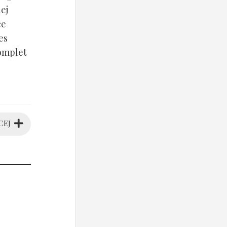
ej
ce
es
komplet
CEJ