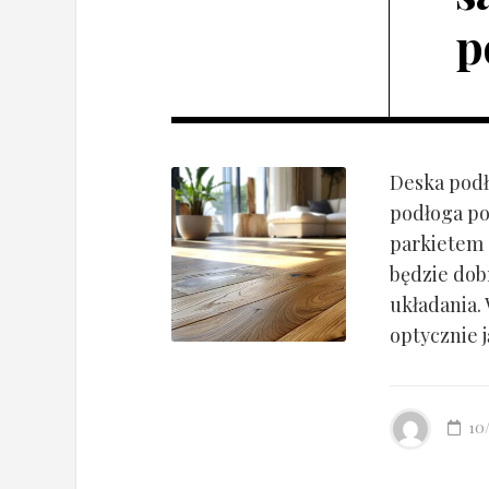
p
Deska podł
podłoga po
parkietem d
będzie dob
układania.
optycznie ją
10