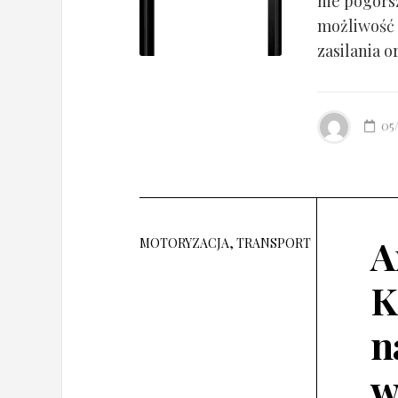
nie pogorsz
możliwość 
zasilania o
05
A
MOTORYZACJA, TRANSPORT
K
n
w