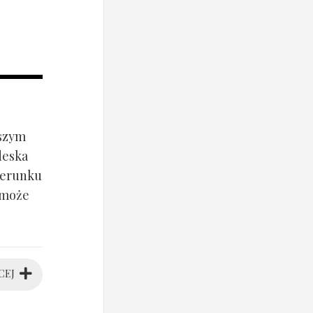
jszym
deska
ierunku
 może
CEJ