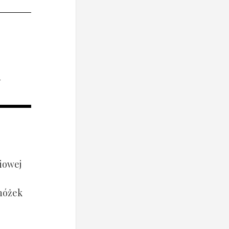
i
iowej
 nóżek