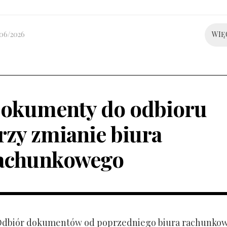
/06/2026
WIĘ
okumenty do odbioru
rzy zmianie biura
achunkowego
 Odbiór dokumentów od poprzedniego biura rachunko