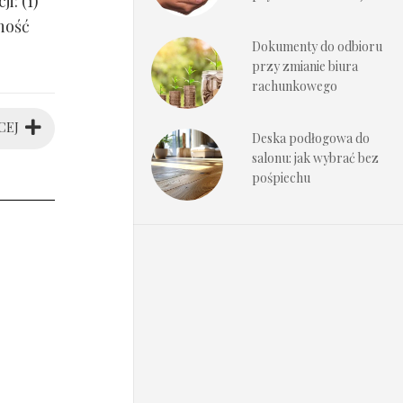
i: (1)
ność
Dokumenty do odbioru
przy zmianie biura
rachunkowego
CEJ
Deska podłogowa do
salonu: jak wybrać bez
pośpiechu