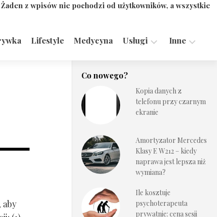
. Żaden z wpisów nie pochodzi od użytkowników, a wszystkie
rywka
Lifestyle
Medycyna
Usługi
Inne
Motoryzacja,
Turystyka,
Co nowego?
Transport
Sport
Kopia danych z
Technologie
telefonu przy czarnym
ekranie
Amortyzator Mercedes
Klasy E W212 – kiedy
naprawa jest lepsza niż
wymiana?
Ile kosztuje
, aby
psychoterapeuta
prywatnie: cena sesji