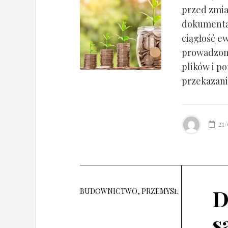
przed zmia
dokumentac
ciągłość ew
prowadzony
plików i po
przekazania
21
D
BUDOWNICTWO, PRZEMYSŁ
s