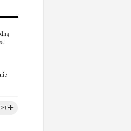
ądną
st
nie
CEJ