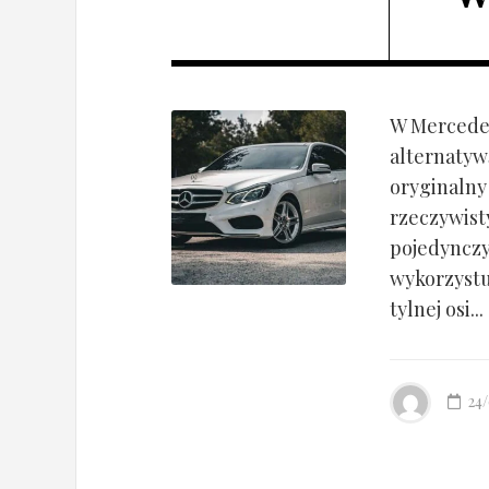
W Mercedes
alternatyw
oryginalny
rzeczywist
pojedynczy
wykorzyst
tylnej osi...
24