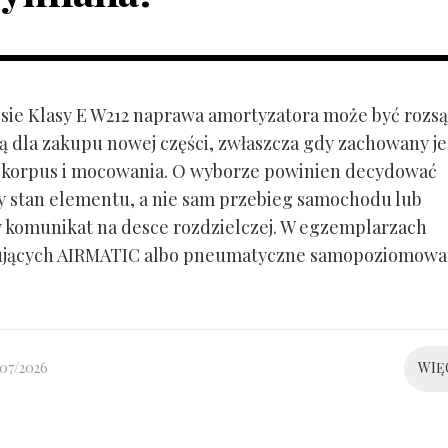
ie Klasy E W212 naprawa amortyzatora może być rozs
ą dla zakupu nowej części, zwłaszcza gdy zachowany je
 korpus i mocowania. O wyborze powinien decydować
y stan elementu, a nie sam przebieg samochodu lub
 komunikat na desce rozdzielczej. W egzemplarzach
ujących AIRMATIC albo pneumatyczne samopoziomowa
/07/2026
WIĘ