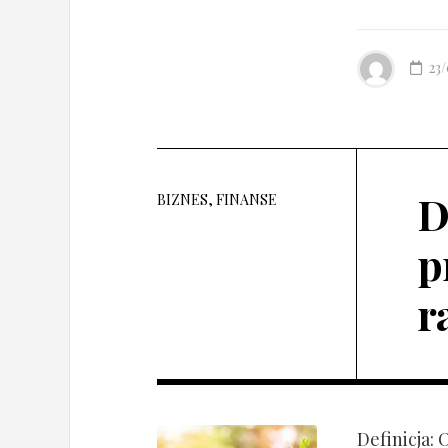
23
D
BIZNES, FINANSE
p
r
Definicja: