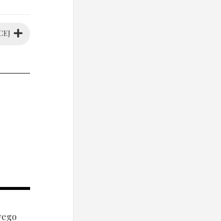
CEJ
wego