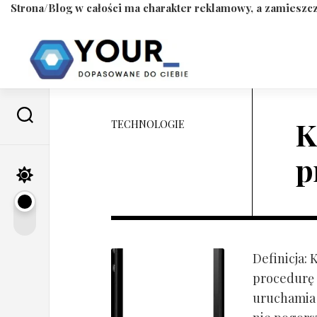
Strona/Blog w całości ma charakter reklamowy, a zamieszcz
Skip
to
content
K
TECHNOLOGIE
p
Definicja:
procedurę 
uruchamia s