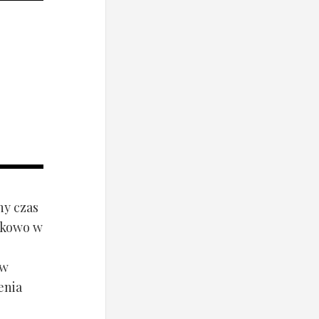
ny czas
ynkowo w
ów
enia