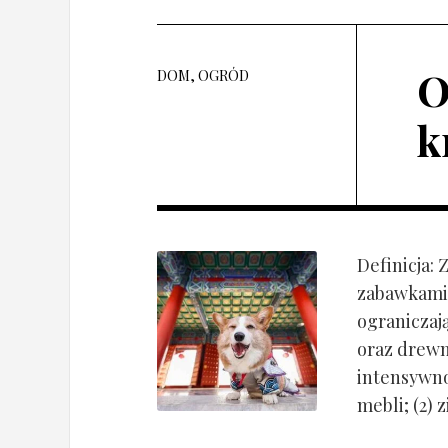
O
DOM, OGRÓD
k
Definicja:
zabawkami 
ograniczaj
oraz drewn
intensywnoś
mebli; (2) 