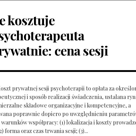
le kosztuje
sychoterapeuta
rywatnie: cena sesji
Koszt prywatnej sesji psychoterapii to opłata za określo
peutycznej i sposób realizacji świadczenia, ustalana r
mierzalne składowe organizacyjne i kompetencyjne, a
owana poprawnie dopiero po uwzględnieniu parametr
 warunków współpracy: (1) lokalizacja i koszty prowadz
) forma oraz czas trwania sesji; (3)...