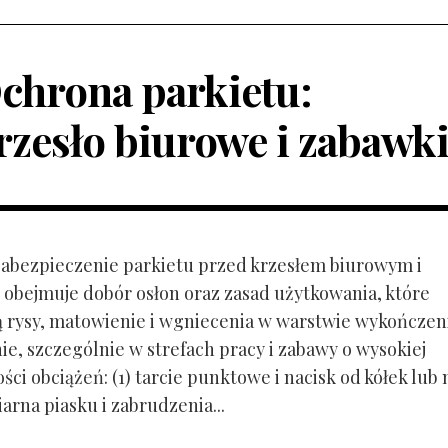
chrona parkietu:
rzesło biurowe i zabawk
 Zabezpieczenie parkietu przed krzesłem biurowym i
obejmuje dobór osłon oraz zasad użytkowania, które
ą rysy, matowienie i wgniecenia w warstwie wykończen
ie, szczególnie w strefach pracy i zabawy o wysokiej
ci obciążeń: (1) tarcie punktowe i nacisk od kółek lub
ziarna piasku i zabrudzenia...