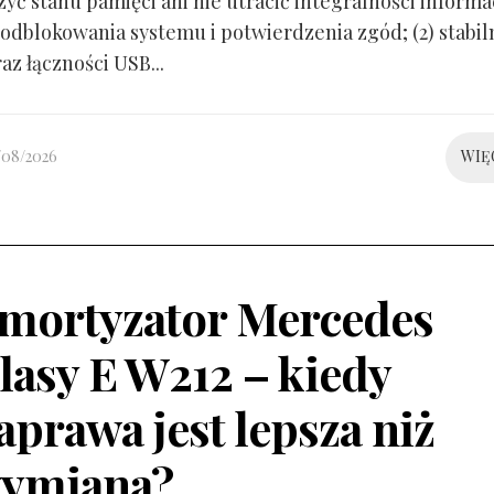
yć stanu pamięci ani nie utracić integralności informacj
odblokowania systemu i potwierdzenia zgód; (2) stabil
raz łączności USB...
/08/2026
WIĘ
mortyzator Mercedes
lasy E W212 – kiedy
aprawa jest lepsza niż
ymiana?