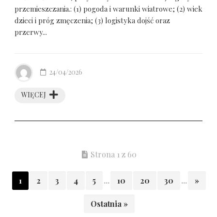
przemieszczania.: (1) pogoda i warunki wiatrowe; (2) wiek
dzieci i próg zmęczenia; (3) logistyka dojść oraz
przerwy...
24/04/2026
WIĘCEJ
Strona 1 z 60
1
2
3
4
5
...
10
20
30
...
»
Ostatnia »