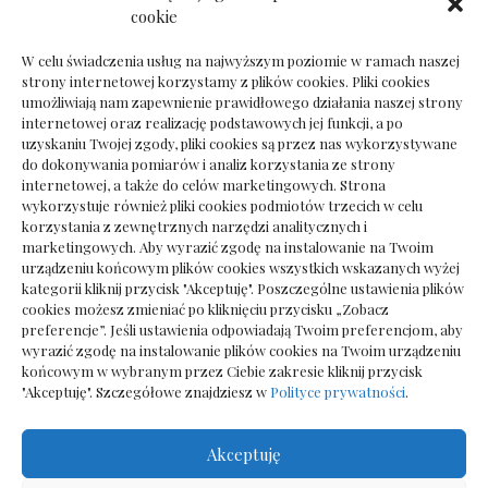
Dokumenty do odbioru przy zmianie biura
cookie
rachunkowego
W celu świadczenia usług na najwyższym poziomie w ramach naszej
strony internetowej korzystamy z plików cookies. Pliki cookies
umożliwiają nam zapewnienie prawidłowego działania naszej strony
internetowej oraz realizację podstawowych jej funkcji, a po
Deska podłogowa do salonu: jak wybrać bez
uzyskaniu Twojej zgody, pliki cookies są przez nas wykorzystywane
pośpiechu
do dokonywania pomiarów i analiz korzystania ze strony
internetowej, a także do celów marketingowych. Strona
wykorzystuje również pliki cookies podmiotów trzecich w celu
korzystania z zewnętrznych narzędzi analitycznych i
marketingowych. Aby wyrazić zgodę na instalowanie na Twoim
urządzeniu końcowym plików cookies wszystkich wskazanych wyżej
kategorii kliknij przycisk "Akceptuję". Poszczególne ustawienia plików
cookies możesz zmieniać po kliknięciu przycisku „Zobacz
preferencje”. Jeśli ustawienia odpowiadają Twoim preferencjom, aby
wyrazić zgodę na instalowanie plików cookies na Twoim urządzeniu
końcowym w wybranym przez Ciebie zakresie kliknij przycisk
"Akceptuję". Szczegółowe znajdziesz w
Polityce prywatności
.
Akceptuję
Wszelkie prawa zastrzezone