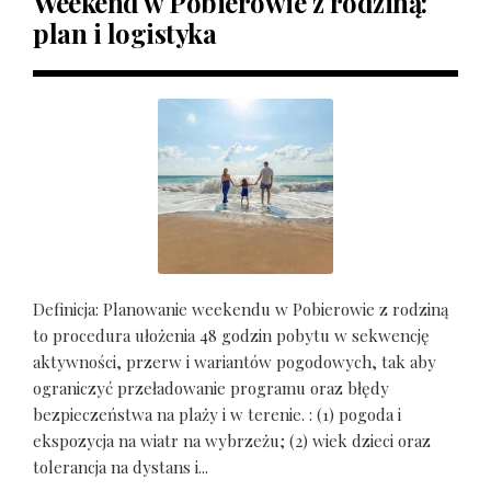
Weekend w Pobierowie z rodziną:
plan i logistyka
Definicja: Planowanie weekendu w Pobierowie z rodziną
to procedura ułożenia 48 godzin pobytu w sekwencję
aktywności, przerw i wariantów pogodowych, tak aby
ograniczyć przeładowanie programu oraz błędy
bezpieczeństwa na plaży i w terenie. : (1) pogoda i
ekspozycja na wiatr na wybrzeżu; (2) wiek dzieci oraz
tolerancja na dystans i...