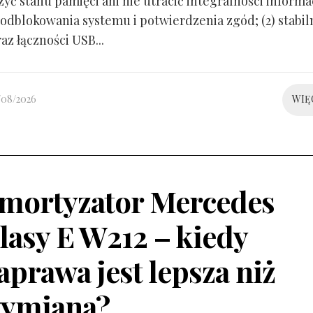
yć stanu pamięci ani nie utracić integralności informacj
odblokowania systemu i potwierdzenia zgód; (2) stabil
raz łączności USB...
/08/2026
WIĘ
mortyzator Mercedes
lasy E W212 – kiedy
aprawa jest lepsza niż
ymiana?