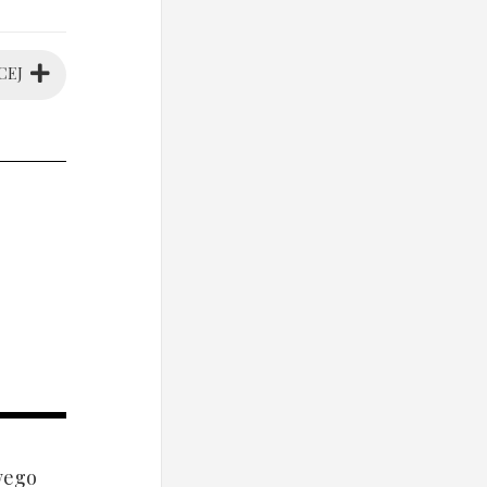
CEJ
wego