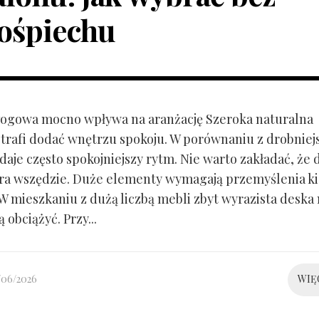
ośpiechu
ogowa mocno wpływa na aranżację Szeroka naturalna
trafi dodać wnętrzu spokoju. W porównaniu z drobnie
aje często spokojniejszy rytm. Nie warto zakładać, że 
ra wszędzie. Duże elementy wymagają przemyślenia k
 W mieszkaniu z dużą liczbą mebli zbyt wyrazista deska
 obciążyć. Przy...
/06/2026
WIĘ