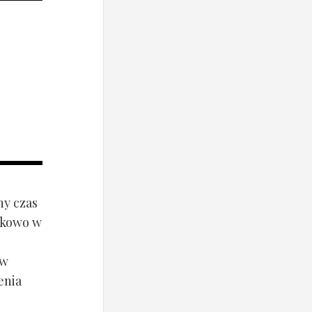
ny czas
ynkowo w
ów
enia