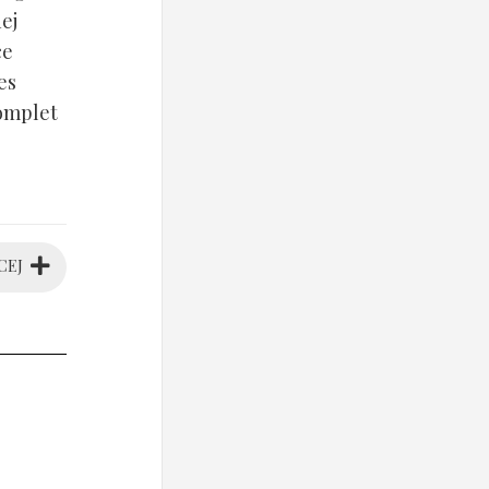
ej
ce
es
komplet
CEJ