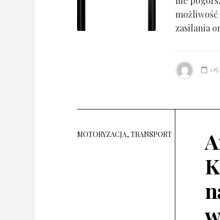
nie pogorsz
możliwość 
zasilania o
05
A
MOTORYZACJA, TRANSPORT
K
n
w