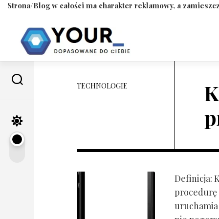
Strona/Blog w całości ma charakter reklamowy, a zamieszcz
Skip
to
content
K
TECHNOLOGIE
p
Definicja:
procedurę 
uruchamia s