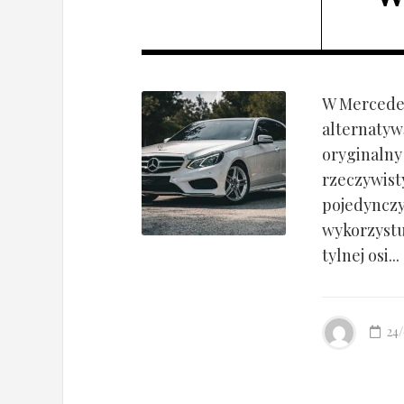
W Mercedes
alternatyw
oryginalny
rzeczywist
pojedynczy
wykorzyst
tylnej osi...
24