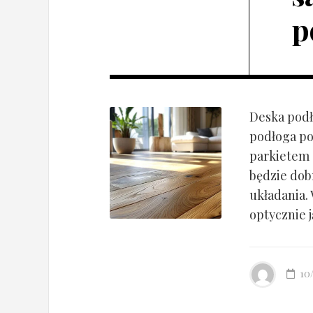
p
Deska podł
podłoga po
parkietem d
będzie dob
układania.
optycznie ją
10