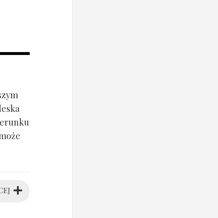
jszym
deska
ierunku
 może
CEJ