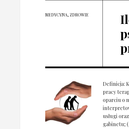
I
MEDYCYNA, ZDROWIE
p
p
Definicja: 
pracy tera
oparciu o 
interpret
usługi oraz
gabinetu; (2