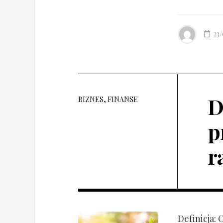
23
D
BIZNES, FINANSE
p
r
Definicja: