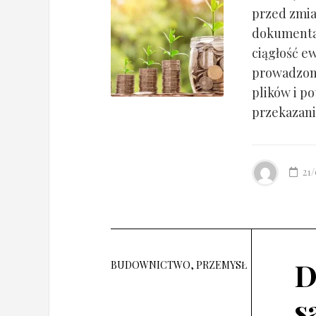
przed zmia
dokumentac
ciągłość ew
prowadzony
plików i po
przekazania
21
D
BUDOWNICTWO, PRZEMYSŁ
s