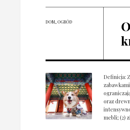
O
DOM, OGRÓD
k
Definicja:
zabawkami 
ograniczaj
oraz drewn
intensywnoś
mebli; (2) 