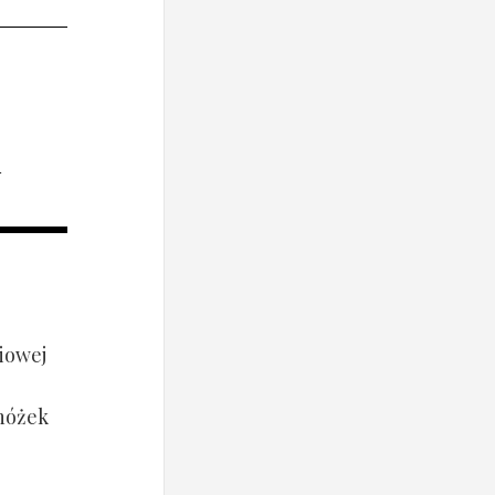
i
iowej
 nóżek