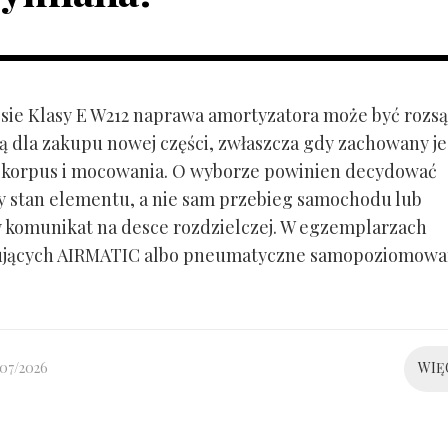
ie Klasy E W212 naprawa amortyzatora może być rozs
ą dla zakupu nowej części, zwłaszcza gdy zachowany je
 korpus i mocowania. O wyborze powinien decydować
y stan elementu, a nie sam przebieg samochodu lub
 komunikat na desce rozdzielczej. W egzemplarzach
ujących AIRMATIC albo pneumatyczne samopoziomowa
/07/2026
WIĘ