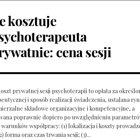
le kosztuje
sychoterapeuta
rywatnie: cena sesji
Koszt prywatnej sesji psychoterapii to opłata za określo
peutycznej i sposób realizacji świadczenia, ustalana r
mierzalne składowe organizacyjne i kompetencyjne, a
owana poprawnie dopiero po uwzględnieniu parametr
 warunków współpracy: (1) lokalizacja i koszty prowadz
) forma oraz czas trwania sesji; (3)...