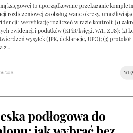
ną księgowej to uporządkowane przekazanie kompletn
ji rozliczeniowej za obsługiwane okresy, umożliwiają
idencji i weryfikację rozliczeń w razie kontroli: (1) zakr
ch ewidencji i podatków (KPiR/księgi, VAT, ZUS); (2) 
twierdzeń wysyłek (JPK, deklaracje, UPO); (3) protokół
 z...
/06/2026
WIĘ
eska podłogowa do
alonu: jak wybrać bez