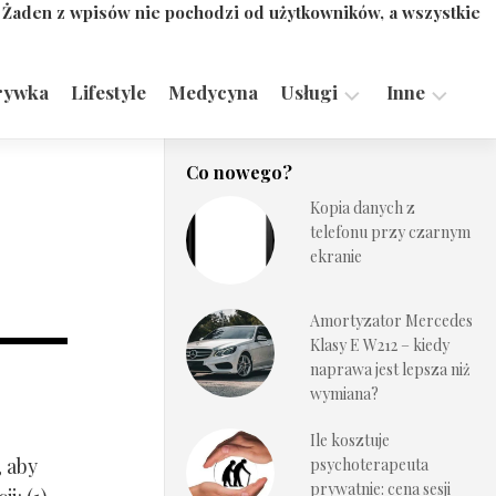
. Żaden z wpisów nie pochodzi od użytkowników, a wszystkie
rywka
Lifestyle
Medycyna
Usługi
Inne
Motoryzacja,
Turystyka,
Co nowego?
Transport
Sport
Kopia danych z
Technologie
telefonu przy czarnym
ekranie
Amortyzator Mercedes
Klasy E W212 – kiedy
naprawa jest lepsza niż
wymiana?
Ile kosztuje
, aby
psychoterapeuta
prywatnie: cena sesji