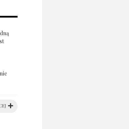
ądną
st
nie
CEJ