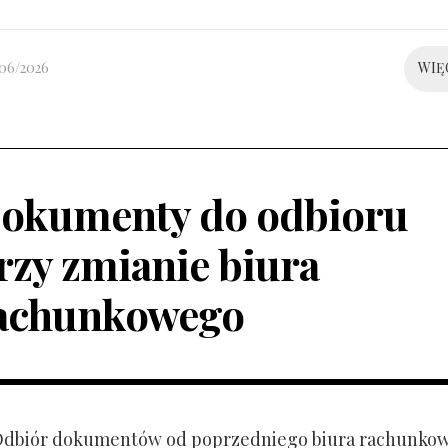
/06/2026
WIĘ
okumenty do odbioru
rzy zmianie biura
achunkowego
 Odbiór dokumentów od poprzedniego biura rachunko