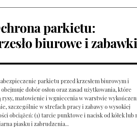
chrona parkietu:
rzesło biurowe i zabawk
 Zabezpieczenie parkietu przed krzesłem biurowym i
obejmuje dobór osłon oraz zasad użytkowania, które
ą rysy, matowienie i wgniecenia w warstwie wykończen
ie, szczególnie w strefach pracy i zabawy o wysokiej
ci obciążeń: (1) tarcie punktowe i nacisk od kółek lub
ziarna piasku i zabrudzenia...