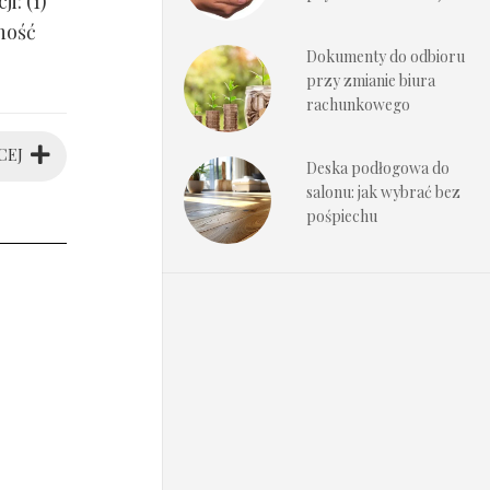
i: (1)
ność
Dokumenty do odbioru
przy zmianie biura
rachunkowego
CEJ
Deska podłogowa do
salonu: jak wybrać bez
pośpiechu