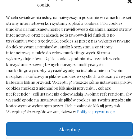
Dokumenty do odbioru przy zmianie biura
cookie
rachunkowego
W celu świadczenia usług na najwyższym poziomie w ramach naszej
strony internetowej korzystamy z plików cookies. Pliki cookies
umożliwiają nam zapewnienie prawidłowego działania naszej strony
internetowej oraz realizację podstawowych jej funkcji, a po
Deska podłogowa do salonu: jak wybrać bez
uzyskaniu Twojej zgody, pliki cookies są przez nas wykorzystywane
pośpiechu
do dokonywania pomiarów i analiz korzystania ze strony
internetowej, a także do celów marketingowych. Strona
wykorzystuje również pliki cookies podmiotów trzecich w celu
korzystania z zewnętrznych narzędzi analitycznych i
marketingowych. Aby wyrazić zgodę na instalowanie na Twoim
urządzeniu końcowym plików cookies wszystkich wskazanych wyżej
kategorii kliknij przycisk "Akceptuję". Poszczególne ustawienia plików
cookies możesz zmieniać po kliknięciu przycisku „Zobacz
preferencje”. Jeśli ustawienia odpowiadają Twoim preferencjom, aby
wyrazić zgodę na instalowanie plików cookies na Twoim urządzeniu
końcowym w wybranym przez Ciebie zakresie kliknij przycisk
"Akceptuję". Szczegółowe znajdziesz w
Polityce prywatności
.
Akceptuję
Wszelkie prawa zastrzezone