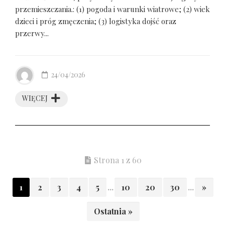
przemieszczania.: (1) pogoda i warunki wiatrowe; (2) wiek
dzieci i próg zmęczenia; (3) logistyka dojść oraz
przerwy...
24/04/2026
WIĘCEJ
Strona 1 z 60
1
2
3
4
5
...
10
20
30
...
»
Ostatnia »