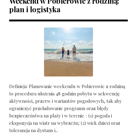
Weekend w Pobierowie z rodziną:
plan i logistyka
Definicja: Planowanie weekendu w Pobierowie z rodziną
to procedura ułożenia 48 godzin pobytu w sekwencję
aktywności, przerw i wariantów pogodowych, tak aby
ograniczyć przeładowanie programu oraz błędy
bezpieczeństwa na plaży i w terenie. : (1) pogoda i
ekspozycja na wiatr na wybrzeżu; (2) wiek dzieci oraz
tolerancja na dystans i...