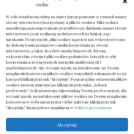
Dokumenty do odbioru przy zmianie biura
cookie
rachunkowego
W celu świadczenia usług na najwyższym poziomie w ramach naszej
strony internetowej korzystamy z plików cookies. Pliki cookies
umożliwiają nam zapewnienie prawidłowego działania naszej strony
internetowej oraz realizację podstawowych jej funkcji, a po
Deska podłogowa do salonu: jak wybrać bez
uzyskaniu Twojej zgody, pliki cookies są przez nas wykorzystywane
pośpiechu
do dokonywania pomiarów i analiz korzystania ze strony
internetowej, a także do celów marketingowych. Strona
wykorzystuje również pliki cookies podmiotów trzecich w celu
korzystania z zewnętrznych narzędzi analitycznych i
marketingowych. Aby wyrazić zgodę na instalowanie na Twoim
urządzeniu końcowym plików cookies wszystkich wskazanych wyżej
kategorii kliknij przycisk "Akceptuję". Poszczególne ustawienia plików
cookies możesz zmieniać po kliknięciu przycisku „Zobacz
preferencje”. Jeśli ustawienia odpowiadają Twoim preferencjom, aby
wyrazić zgodę na instalowanie plików cookies na Twoim urządzeniu
końcowym w wybranym przez Ciebie zakresie kliknij przycisk
"Akceptuję". Szczegółowe znajdziesz w
Polityce prywatności
.
Akceptuję
Wszelkie prawa zastrzezone