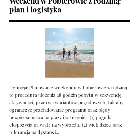
Weekend w Pobierowie z rodziną:
plan i logistyka
Definicja: Planowanie weekendu w Pobierowie z rodziną
to procedura ułożenia 48 godzin pobytu w sekwencję
aktywności, przerw i wariantów pogodowych, tak aby
ograniczyć przeładowanie programu oraz błędy
bezpieczeństwa na plaży i w terenie. : (1) pogoda i
ekspozycja na wiatr na wybrzeżu; (2) wiek dzieci oraz
tolerancja na dystans i...