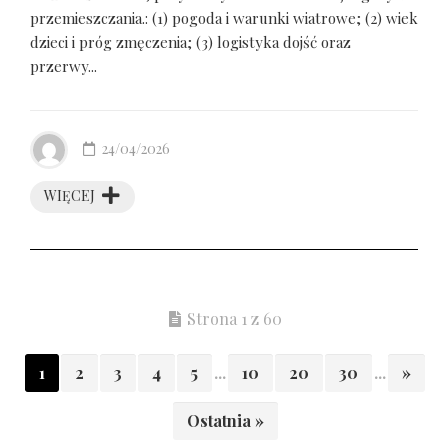
przemieszczania.: (1) pogoda i warunki wiatrowe; (2) wiek
dzieci i próg zmęczenia; (3) logistyka dojść oraz
przerwy...
24/04/2026
WIĘCEJ
Strona 1 z 60
1
2
3
4
5
...
10
20
30
...
»
Ostatnia »