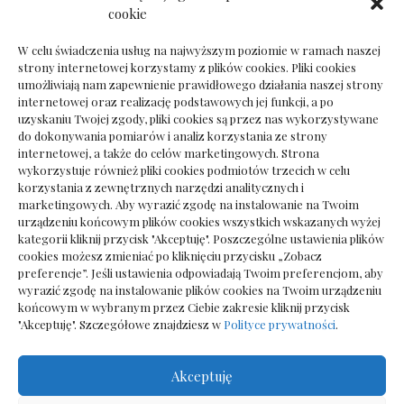
Dokumenty do odbioru przy zmianie biura
cookie
rachunkowego
W celu świadczenia usług na najwyższym poziomie w ramach naszej
strony internetowej korzystamy z plików cookies. Pliki cookies
umożliwiają nam zapewnienie prawidłowego działania naszej strony
internetowej oraz realizację podstawowych jej funkcji, a po
Deska podłogowa do salonu: jak wybrać bez
uzyskaniu Twojej zgody, pliki cookies są przez nas wykorzystywane
pośpiechu
do dokonywania pomiarów i analiz korzystania ze strony
internetowej, a także do celów marketingowych. Strona
wykorzystuje również pliki cookies podmiotów trzecich w celu
korzystania z zewnętrznych narzędzi analitycznych i
marketingowych. Aby wyrazić zgodę na instalowanie na Twoim
urządzeniu końcowym plików cookies wszystkich wskazanych wyżej
kategorii kliknij przycisk "Akceptuję". Poszczególne ustawienia plików
cookies możesz zmieniać po kliknięciu przycisku „Zobacz
preferencje”. Jeśli ustawienia odpowiadają Twoim preferencjom, aby
wyrazić zgodę na instalowanie plików cookies na Twoim urządzeniu
końcowym w wybranym przez Ciebie zakresie kliknij przycisk
"Akceptuję". Szczegółowe znajdziesz w
Polityce prywatności
.
Akceptuję
Wszelkie prawa zastrzezone