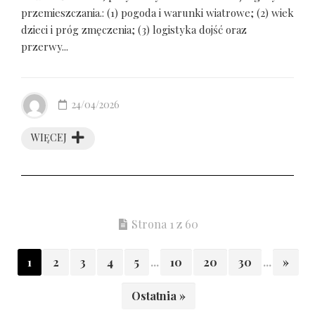
przemieszczania.: (1) pogoda i warunki wiatrowe; (2) wiek
dzieci i próg zmęczenia; (3) logistyka dojść oraz
przerwy...
24/04/2026
WIĘCEJ
Strona 1 z 60
1
2
3
4
5
...
10
20
30
...
»
Ostatnia »