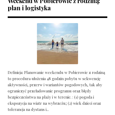
Weekend w Pobierowie z rodziną:
plan i logistyka
Definicja: Planowanie weekendu w Pobierowie z rodziną
to procedura ułożenia 48 godzin pobytu w sekwencję
aktywności, przerw i wariantów pogodowych, tak aby
ograniczyć przeładowanie programu oraz błędy
bezpieczeństwa na plaży i w terenie. : (1) pogoda i
ekspozycja na wiatr na wybrzeżu; (2) wiek dzieci oraz
tolerancja na dystans i...