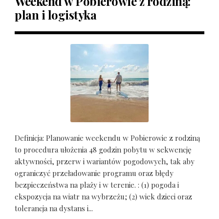
Weekend w Pobierowie z rodziną:
plan i logistyka
Definicja: Planowanie weekendu w Pobierowie z rodziną
to procedura ułożenia 48 godzin pobytu w sekwencję
aktywności, przerw i wariantów pogodowych, tak aby
ograniczyć przeładowanie programu oraz błędy
bezpieczeństwa na plaży i w terenie. : (1) pogoda i
ekspozycja na wiatr na wybrzeżu; (2) wiek dzieci oraz
tolerancja na dystans i...