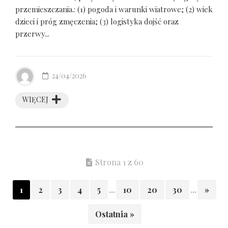
przemieszczania.: (1) pogoda i warunki wiatrowe; (2) wiek
dzieci i próg zmęczenia; (3) logistyka dojść oraz
przerwy...
24/04/2026
WIĘCEJ
Strona 1 z 60
1
2
3
4
5
...
10
20
30
...
»
Ostatnia »