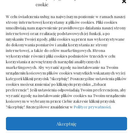
Dokumenty do odbioru przy zmianie biura
cookie
rachunkowego
W celu świadczenia usług na najwyższym poziomie w ramach naszej
strony internetowej korzystamy z plików cookies. Pliki cookies
umożliwiają nam zapewnienie prawidłowego działania naszej strony
internetowej oraz realizację podstawowych jej funkcji, a po
Deska podłogowa do salonu: jak wybrać bez
uzyskaniu Twojej zgody, pliki cookies są przez nas wykorzystywane
pośpiechu
do dokonywania pomiarów i analiz korzystania ze strony
internetowej, a także do celów marketingowych. Strona
wykorzystuje również pliki cookies podmiotów trzecich w celu
korzystania z zewnętrznych narzędzi analitycznych i
marketingowych. Aby wyrazić zgodę na instalowanie na Twoim
urządzeniu końcowym plików cookies wszystkich wskazanych wyżej
kategorii kliknij przycisk "Akceptuję". Poszczególne ustawienia plików
cookies możesz zmieniać po kliknięciu przycisku „Zobacz
preferencje”. Jeśli ustawienia odpowiadają Twoim preferencjom, aby
wyrazić zgodę na instalowanie plików cookies na Twoim urządzeniu
końcowym w wybranym przez Ciebie zakresie kliknij przycisk
"Akceptuję". Szczegółowe znajdziesz w
Polityce prywatności
.
Akceptuję
Wszelkie prawa zastrzezone