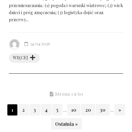
przemieszczania.: (1) pogoda i warunki wiatrowe; (2) wiek
dzieci i próg zmęczenia; (3) logistyka dojść oraz
przerwy...
24/04/2026
WIĘCEJ
Strona 1 z 60
1
2
3
4
5
...
10
20
30
...
»
Ostatnia »