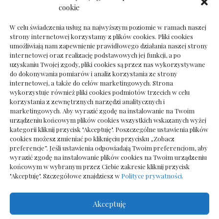
Dokumenty do odbioru przy zmianie biura
cookie
rachunkowego
W celu świadczenia usług na najwyższym poziomie w ramach naszej
strony internetowej korzystamy z plików cookies. Pliki cookies
umożliwiają nam zapewnienie prawidłowego działania naszej strony
internetowej oraz realizację podstawowych jej funkcji, a po
Deska podłogowa do salonu: jak wybrać bez
uzyskaniu Twojej zgody, pliki cookies są przez nas wykorzystywane
pośpiechu
do dokonywania pomiarów i analiz korzystania ze strony
internetowej, a także do celów marketingowych. Strona
wykorzystuje również pliki cookies podmiotów trzecich w celu
korzystania z zewnętrznych narzędzi analitycznych i
marketingowych. Aby wyrazić zgodę na instalowanie na Twoim
urządzeniu końcowym plików cookies wszystkich wskazanych wyżej
kategorii kliknij przycisk "Akceptuję". Poszczególne ustawienia plików
cookies możesz zmieniać po kliknięciu przycisku „Zobacz
preferencje”. Jeśli ustawienia odpowiadają Twoim preferencjom, aby
wyrazić zgodę na instalowanie plików cookies na Twoim urządzeniu
końcowym w wybranym przez Ciebie zakresie kliknij przycisk
"Akceptuję". Szczegółowe znajdziesz w
Polityce prywatności
.
Akceptuję
Wszelkie prawa zastrzezone