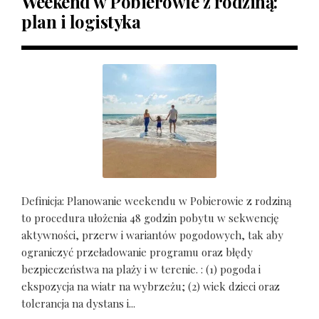
Weekend w Pobierowie z rodziną:
plan i logistyka
Definicja: Planowanie weekendu w Pobierowie z rodziną
to procedura ułożenia 48 godzin pobytu w sekwencję
aktywności, przerw i wariantów pogodowych, tak aby
ograniczyć przeładowanie programu oraz błędy
bezpieczeństwa na plaży i w terenie. : (1) pogoda i
ekspozycja na wiatr na wybrzeżu; (2) wiek dzieci oraz
tolerancja na dystans i...