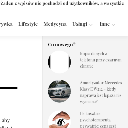
. Żaden z wpisów nie pochodzi od użytkowników, a wszystkie
rywka
Lifestyle
Medycyna
Usługi
Inne
Motoryzacja,
Turystyka,
Co nowego?
Transport
Sport
Kopia danych z
Technologie
telefonu przy czarnym
ekranie
Amortyzator Mercedes
Klasy E W212 – kiedy
naprawa jest lepsza niż
wymiana?
Ile kosztuje
, aby
psychoterapeuta
prywatnie: cena sesji