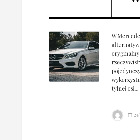
W Mercedes
alternatyw
oryginalny
rzeczywist
pojedynczy
wykorzyst
tylnej osi...
24