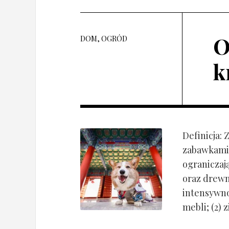
O
DOM, OGRÓD
k
Definicja:
zabawkami 
ograniczaj
oraz drewn
intensywnoś
mebli; (2) 