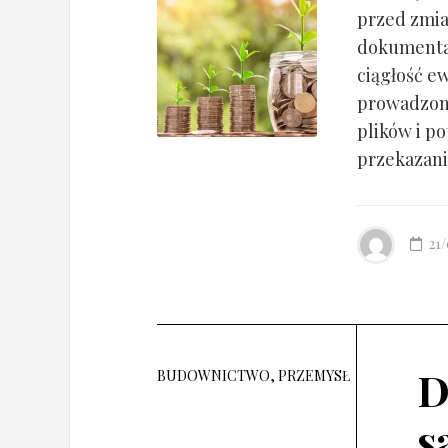
przed zmia
dokumentac
ciągłość ew
prowadzony
plików i po
przekazania
21
D
BUDOWNICTWO, PRZEMYSŁ
s