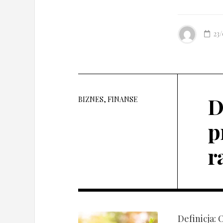
23
D
BIZNES, FINANSE
p
r
Definicja: