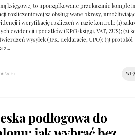
ną księgowej to uporządkowane przekazanie kompletn
ji rozliczeniowej za obsługiwane okresy, umożliwiają
idencji i weryfikację rozliczeń w razie kontroli: (1) zakr
ch ewidencji i podatków (KPiR/księgi, VAT, ZUS); (2) 
twierdzeń wysyłek (JPK, deklaracje, UPO); (3) protokół
 z...
/06/2026
WIĘ
eska podłogowa do
alonu: jak wybrać bez