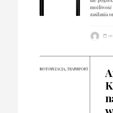
nie pogorsz
możliwość 
zasilania o
05
A
MOTORYZACJA, TRANSPORT
K
n
w