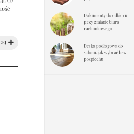
i: (1)
ność
Dokumenty do odbioru
przy zmianie biura
rachunkowego
CEJ
Deska podłogowa do
salonu: jak wybrać bez
pośpiechu