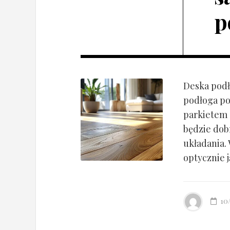
p
Deska podł
podłoga po
parkietem d
będzie dob
układania.
optycznie ją
10