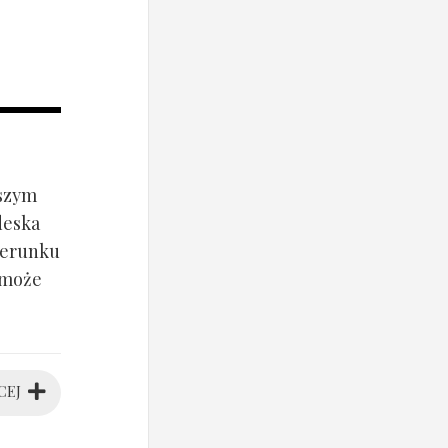
jszym
deska
ierunku
 może
CEJ