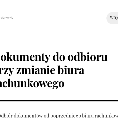
/06/2026
WIĘ
okumenty do odbioru
rzy zmianie biura
achunkowego
 Odbiór dokumentów od poprzedniego biura rachunko