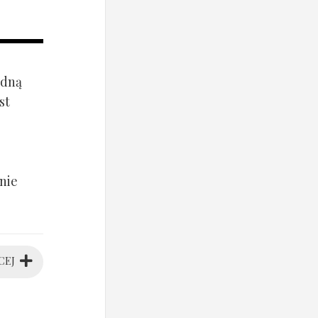
ądną
st
nie
CEJ