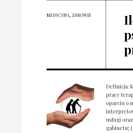
I
MEDYCYNA, ZDROWIE
p
p
Definicja: 
pracy tera
oparciu o 
interpret
usługi oraz
gabinetu; (2