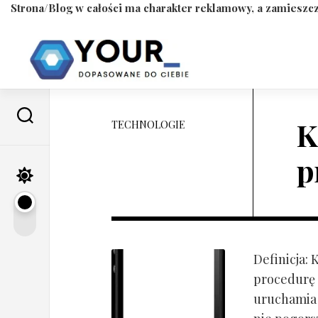
Strona/Blog w całości ma charakter reklamowy, a zamieszcz
Skip
to
content
K
TECHNOLOGIE
p
Definicja:
procedurę 
uruchamia s