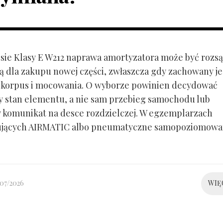
ie Klasy E W212 naprawa amortyzatora może być rozs
ą dla zakupu nowej części, zwłaszcza gdy zachowany je
 korpus i mocowania. O wyborze powinien decydować
y stan elementu, a nie sam przebieg samochodu lub
 komunikat na desce rozdzielczej. W egzemplarzach
ujących AIRMATIC albo pneumatyczne samopoziomowa
/07/2026
WIĘ