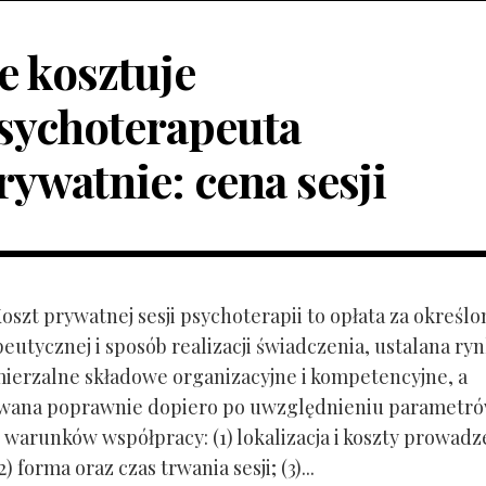
le kosztuje
sychoterapeuta
rywatnie: cena sesji
Koszt prywatnej sesji psychoterapii to opłata za określo
peutycznej i sposób realizacji świadczenia, ustalana r
mierzalne składowe organizacyjne i kompetencyjne, a
owana poprawnie dopiero po uwzględnieniu parametr
 warunków współpracy: (1) lokalizacja i koszty prowadz
) forma oraz czas trwania sesji; (3)...