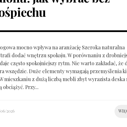
ośpiechu
ogowa mocno wpływa na aranżację Szeroka naturalna
trafi dodać wnętrzu spokoju. W porównaniu z drobnie
aje często spokojniejszy rytm. Nie warto zakładać, że 
ra wszędzie. Duże elementy wymagają przemyślenia k
 W mieszkaniu z dużą liczbą mebli zbyt wyrazista deska
 obciążyć. Przy...
/06/2026
WIĘ