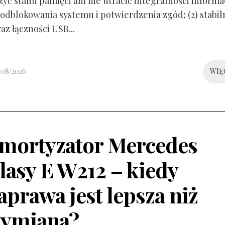
yć stanu pamięci ani nie utracić integralności informacj
odblokowania systemu i potwierdzenia zgód; (2) stabil
raz łączności USB...
/08/2026
WIĘ
mortyzator Mercedes
lasy E W212 – kiedy
aprawa jest lepsza niż
ymiana?