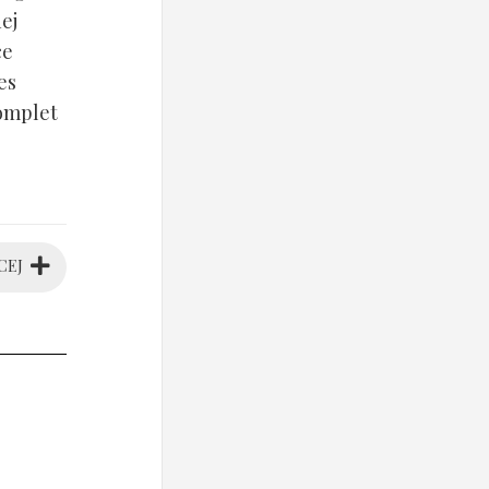
ej
ce
es
komplet
CEJ