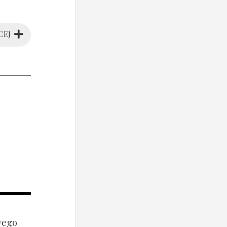
CEJ
wego