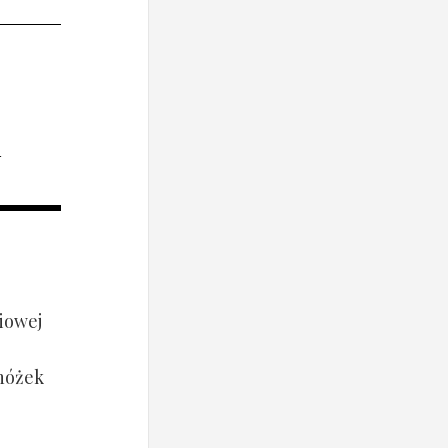
i
iowej
 nóżek