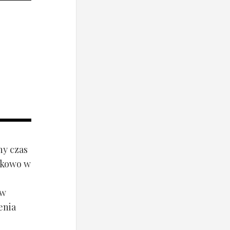
ny czas
ynkowo w
ów
enia