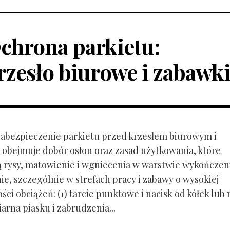
chrona parkietu:
rzesło biurowe i zabawk
 Zabezpieczenie parkietu przed krzesłem biurowym i
obejmuje dobór osłon oraz zasad użytkowania, które
ą rysy, matowienie i wgniecenia w warstwie wykończen
ie, szczególnie w strefach pracy i zabawy o wysokiej
ci obciążeń: (1) tarcie punktowe i nacisk od kółek lub
ziarna piasku i zabrudzenia...