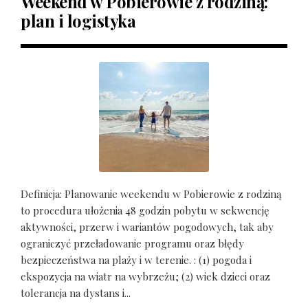
Weekend w Pobierowie z rodziną:
plan i logistyka
Definicja: Planowanie weekendu w Pobierowie z rodziną
to procedura ułożenia 48 godzin pobytu w sekwencję
aktywności, przerw i wariantów pogodowych, tak aby
ograniczyć przeładowanie programu oraz błędy
bezpieczeństwa na plaży i w terenie. : (1) pogoda i
ekspozycja na wiatr na wybrzeżu; (2) wiek dzieci oraz
tolerancja na dystans i...