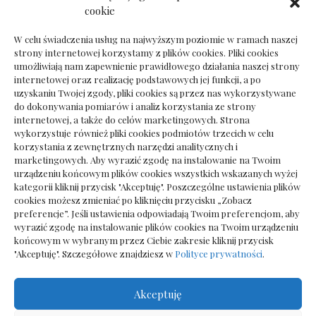
Dokumenty do odbioru przy zmianie biura
cookie
rachunkowego
W celu świadczenia usług na najwyższym poziomie w ramach naszej
strony internetowej korzystamy z plików cookies. Pliki cookies
umożliwiają nam zapewnienie prawidłowego działania naszej strony
internetowej oraz realizację podstawowych jej funkcji, a po
Deska podłogowa do salonu: jak wybrać bez
uzyskaniu Twojej zgody, pliki cookies są przez nas wykorzystywane
pośpiechu
do dokonywania pomiarów i analiz korzystania ze strony
internetowej, a także do celów marketingowych. Strona
wykorzystuje również pliki cookies podmiotów trzecich w celu
korzystania z zewnętrznych narzędzi analitycznych i
marketingowych. Aby wyrazić zgodę na instalowanie na Twoim
urządzeniu końcowym plików cookies wszystkich wskazanych wyżej
kategorii kliknij przycisk "Akceptuję". Poszczególne ustawienia plików
cookies możesz zmieniać po kliknięciu przycisku „Zobacz
preferencje”. Jeśli ustawienia odpowiadają Twoim preferencjom, aby
wyrazić zgodę na instalowanie plików cookies na Twoim urządzeniu
końcowym w wybranym przez Ciebie zakresie kliknij przycisk
"Akceptuję". Szczegółowe znajdziesz w
Polityce prywatności
.
Akceptuję
Wszelkie prawa zastrzezone