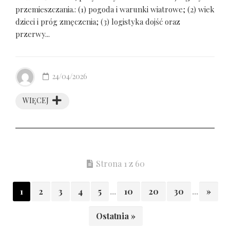
przemieszczania.: (1) pogoda i warunki wiatrowe; (2) wiek
dzieci i próg zmęczenia; (3) logistyka dojść oraz
przerwy...
24/04/2026
WIĘCEJ
Strona 1 z 60
1
2
3
4
5
...
10
20
30
...
»
Ostatnia »