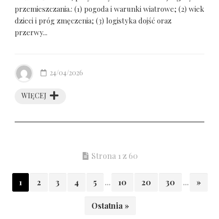
przemieszczania.: (1) pogoda i warunki wiatrowe; (2) wiek
dzieci i próg zmęczenia; (3) logistyka dojść oraz
przerwy...
24/04/2026
WIĘCEJ
Strona 1 z 60
1
2
3
4
5
...
10
20
30
...
»
Ostatnia »