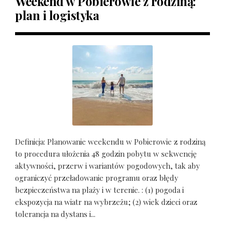
Weekend w Pobierowie z rodziną:
plan i logistyka
Definicja: Planowanie weekendu w Pobierowie z rodziną
to procedura ułożenia 48 godzin pobytu w sekwencję
aktywności, przerw i wariantów pogodowych, tak aby
ograniczyć przeładowanie programu oraz błędy
bezpieczeństwa na plaży i w terenie. : (1) pogoda i
ekspozycja na wiatr na wybrzeżu; (2) wiek dzieci oraz
tolerancja na dystans i...