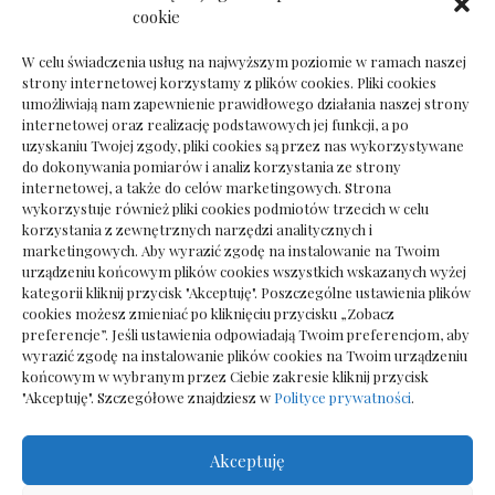
Dokumenty do odbioru przy zmianie biura
cookie
rachunkowego
W celu świadczenia usług na najwyższym poziomie w ramach naszej
strony internetowej korzystamy z plików cookies. Pliki cookies
umożliwiają nam zapewnienie prawidłowego działania naszej strony
internetowej oraz realizację podstawowych jej funkcji, a po
Deska podłogowa do salonu: jak wybrać bez
uzyskaniu Twojej zgody, pliki cookies są przez nas wykorzystywane
pośpiechu
do dokonywania pomiarów i analiz korzystania ze strony
internetowej, a także do celów marketingowych. Strona
wykorzystuje również pliki cookies podmiotów trzecich w celu
korzystania z zewnętrznych narzędzi analitycznych i
marketingowych. Aby wyrazić zgodę na instalowanie na Twoim
urządzeniu końcowym plików cookies wszystkich wskazanych wyżej
kategorii kliknij przycisk "Akceptuję". Poszczególne ustawienia plików
cookies możesz zmieniać po kliknięciu przycisku „Zobacz
preferencje”. Jeśli ustawienia odpowiadają Twoim preferencjom, aby
wyrazić zgodę na instalowanie plików cookies na Twoim urządzeniu
końcowym w wybranym przez Ciebie zakresie kliknij przycisk
"Akceptuję". Szczegółowe znajdziesz w
Polityce prywatności
.
Akceptuję
Wszelkie prawa zastrzezone