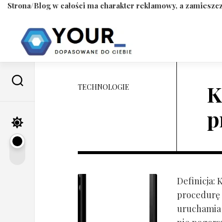
Strona/Blog w całości ma charakter reklamowy, a zamieszcz
Skip
to
content
K
TECHNOLOGIE
p
Definicja:
procedurę 
uruchamia s