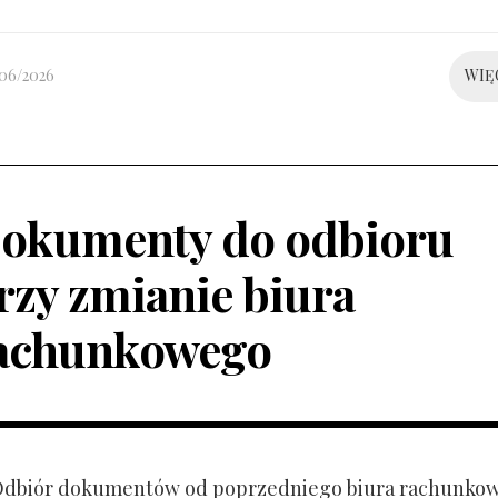
/06/2026
WIĘ
okumenty do odbioru
rzy zmianie biura
achunkowego
 Odbiór dokumentów od poprzedniego biura rachunko