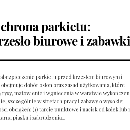
chrona parkietu:
rzesło biurowe i zabawk
 Zabezpieczenie parkietu przed krzesłem biurowym i
obejmuje dobór osłon oraz zasad użytkowania, które
ą rysy, matowienie i wgniecenia w warstwie wykończen
ie, szczególnie w strefach pracy i zabawy o wysokiej
ci obciążeń: (1) tarcie punktowe i nacisk od kółek lub
ziarna piasku i zabrudzenia...