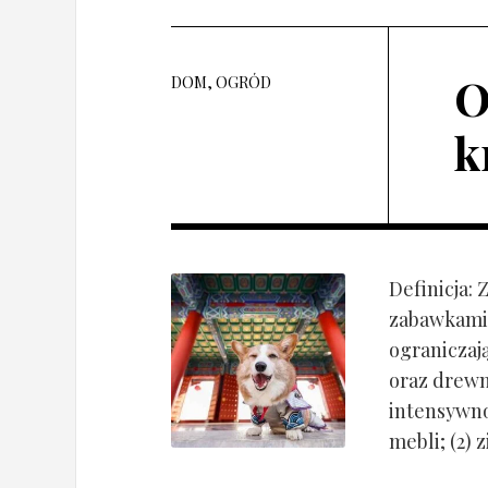
O
DOM, OGRÓD
k
Definicja:
zabawkami 
ograniczaj
oraz drewn
intensywnoś
mebli; (2) 