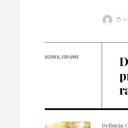
23
D
BIZNES, FINANSE
p
r
Definicja: