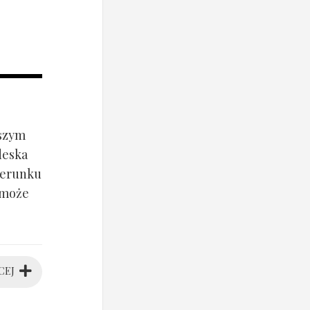
jszym
deska
ierunku
 może
CEJ