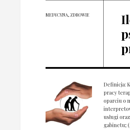
I
MEDYCYNA, ZDROWIE
p
p
Definicja: 
pracy tera
oparciu o 
interpret
usługi oraz
gabinetu; (2