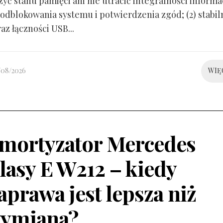
yć stanu pamięci ani nie utracić integralności informacj
odblokowania systemu i potwierdzenia zgód; (2) stabil
raz łączności USB...
/08/2026
WIĘ
mortyzator Mercedes
lasy E W212 – kiedy
aprawa jest lepsza niż
ymiana?