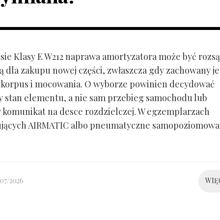
ie Klasy E W212 naprawa amortyzatora może być rozs
ą dla zakupu nowej części, zwłaszcza gdy zachowany je
 korpus i mocowania. O wyborze powinien decydować
y stan elementu, a nie sam przebieg samochodu lub
 komunikat na desce rozdzielczej. W egzemplarzach
ujących AIRMATIC albo pneumatyczne samopoziomowa
/07/2026
WIĘ