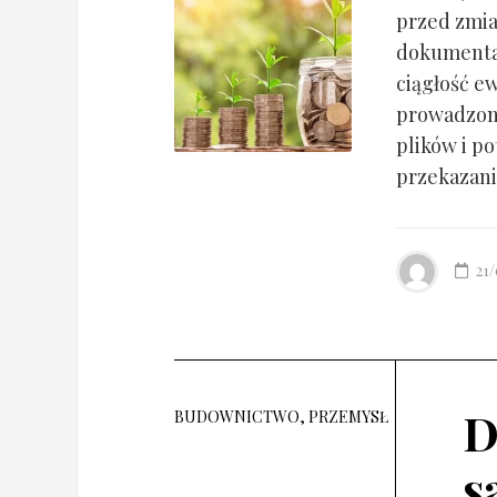
przed zmia
dokumentac
ciągłość ew
prowadzony
plików i po
przekazania
21
D
BUDOWNICTWO, PRZEMYSŁ
s