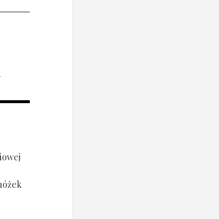
i
iowej
 nóżek