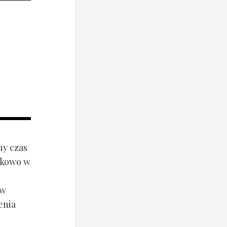
ny czas
ynkowo w
ów
enia