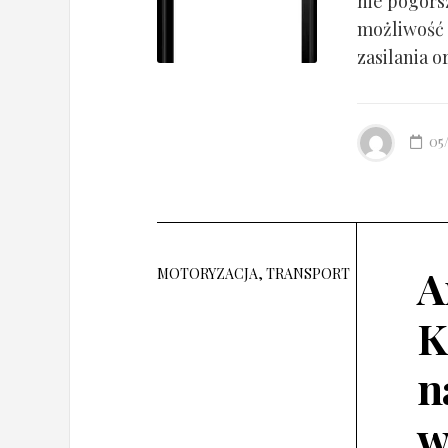
nie pogorsz
możliwość 
zasilania o
05
A
MOTORYZACJA, TRANSPORT
K
n
w