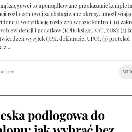
ną księgowej to uporządkowane przekazanie kompletn
ji rozliczeniowej za obsługiwane okresy, umożliwiają
idencji i weryfikację rozliczeń w razie kontroli: (1) zakr
ch ewidencji i podatków (KPiR/księgi, VAT, ZUS); (2) 
twierdzeń wysyłek (JPK, deklaracje, UPO); (3) protokół
 z...
/06/2026
WIĘ
eska podłogowa do
alonu: jak wybrać bez