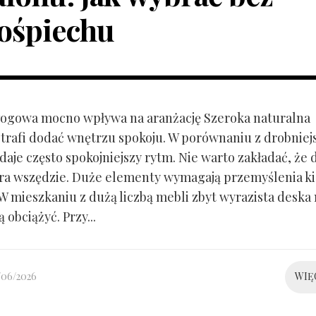
ośpiechu
ogowa mocno wpływa na aranżację Szeroka naturalna
trafi dodać wnętrzu spokoju. W porównaniu z drobnie
aje często spokojniejszy rytm. Nie warto zakładać, że 
ra wszędzie. Duże elementy wymagają przemyślenia k
 W mieszkaniu z dużą liczbą mebli zbyt wyrazista deska
 obciążyć. Przy...
/06/2026
WIĘ