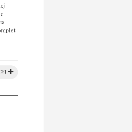
ej
ce
es
komplet
CEJ