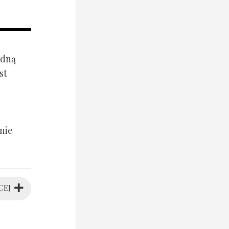
ądną
st
nie
CEJ