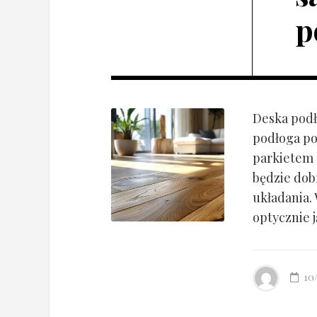
p
Deska podł
podłoga po
parkietem d
będzie dob
układania.
optycznie ją
10