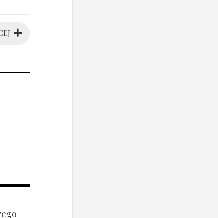
CEJ
wego