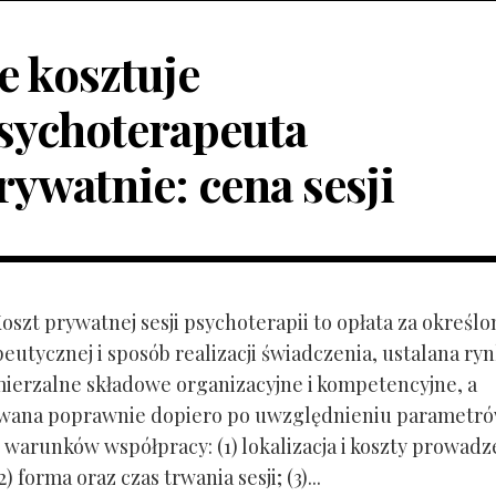
le kosztuje
sychoterapeuta
rywatnie: cena sesji
Koszt prywatnej sesji psychoterapii to opłata za określo
peutycznej i sposób realizacji świadczenia, ustalana r
mierzalne składowe organizacyjne i kompetencyjne, a
owana poprawnie dopiero po uwzględnieniu parametr
 warunków współpracy: (1) lokalizacja i koszty prowadz
) forma oraz czas trwania sesji; (3)...