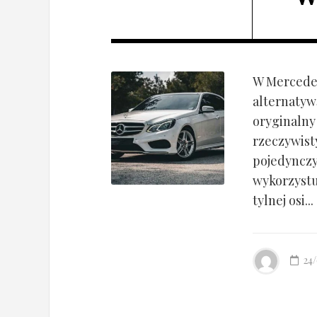
W Mercedes
alternatyw
oryginalny
rzeczywist
pojedynczy
wykorzyst
tylnej osi...
24