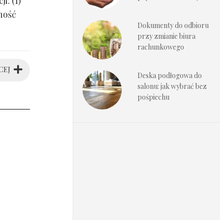
i: (1)
ność
Dokumenty do odbioru
przy zmianie biura
rachunkowego
CEJ
Deska podłogowa do
salonu: jak wybrać bez
pośpiechu