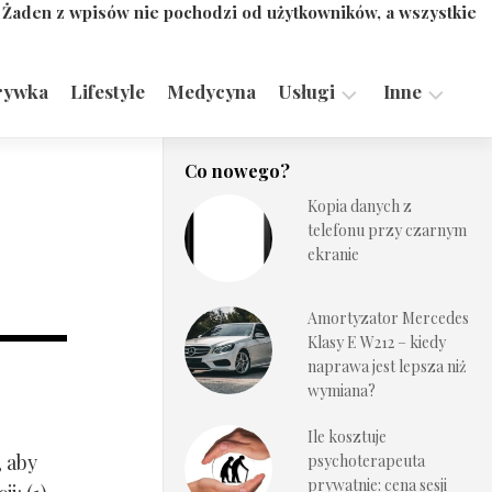
. Żaden z wpisów nie pochodzi od użytkowników, a wszystkie
rywka
Lifestyle
Medycyna
Usługi
Inne
Motoryzacja,
Turystyka,
Co nowego?
Transport
Sport
Kopia danych z
Technologie
telefonu przy czarnym
ekranie
Amortyzator Mercedes
Klasy E W212 – kiedy
naprawa jest lepsza niż
wymiana?
Ile kosztuje
, aby
psychoterapeuta
prywatnie: cena sesji