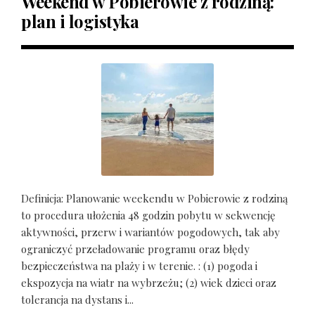
Weekend w Pobierowie z rodziną:
plan i logistyka
Definicja: Planowanie weekendu w Pobierowie z rodziną
to procedura ułożenia 48 godzin pobytu w sekwencję
aktywności, przerw i wariantów pogodowych, tak aby
ograniczyć przeładowanie programu oraz błędy
bezpieczeństwa na plaży i w terenie. : (1) pogoda i
ekspozycja na wiatr na wybrzeżu; (2) wiek dzieci oraz
tolerancja na dystans i...