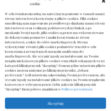
Dokumenty do odbioru przy zmianie biura
cookie
rachunkowego
W celu świadczenia usług na najwyższym poziomie w ramach naszej
strony internetowej korzystamy z plików cookies. Pliki cookies
umożliwiają nam zapewnienie prawidłowego działania naszej strony
internetowej oraz realizację podstawowych jej funkcji, a po
Deska podłogowa do salonu: jak wybrać bez
uzyskaniu Twojej zgody, pliki cookies są przez nas wykorzystywane
pośpiechu
do dokonywania pomiarów i analiz korzystania ze strony
internetowej, a także do celów marketingowych. Strona
wykorzystuje również pliki cookies podmiotów trzecich w celu
korzystania z zewnętrznych narzędzi analitycznych i
marketingowych. Aby wyrazić zgodę na instalowanie na Twoim
urządzeniu końcowym plików cookies wszystkich wskazanych wyżej
kategorii kliknij przycisk "Akceptuję". Poszczególne ustawienia plików
cookies możesz zmieniać po kliknięciu przycisku „Zobacz
preferencje”. Jeśli ustawienia odpowiadają Twoim preferencjom, aby
wyrazić zgodę na instalowanie plików cookies na Twoim urządzeniu
końcowym w wybranym przez Ciebie zakresie kliknij przycisk
"Akceptuję". Szczegółowe znajdziesz w
Polityce prywatności
.
Akceptuję
Wszelkie prawa zastrzezone