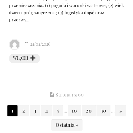
przemieszczania.: (1) pogoda i warunki wiatrowe; (2) wiek
dzieci i próg zmęczenia; (3) logistyka dojść oraz
przerwy...
24/04/2026
WIĘCEJ
Strona 1 z 60
1
2
3
4
5
...
10
20
30
...
»
Ostatnia »