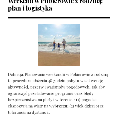
Weekend w Pobierowie z rodziną:
plan i logistyka
Definicja: Planowanie weekendu w Pobierowie z rodziną
to procedura ułożenia 48 godzin pobytu w sekwencję
aktywności, przerw i wariantów pogodowych, tak aby
ograniczyć przeładowanie programu oraz błędy
bezpieczeństwa na plaży i w terenie. : (1) pogoda i
ekspozycja na wiatr na wybrzeżu; (2) wiek dzieci oraz
tolerancja na dystans i...