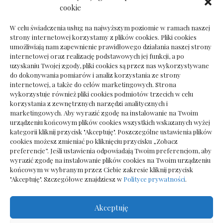
Dokumenty do odbioru przy zmianie biura
cookie
rachunkowego
W celu świadczenia usług na najwyższym poziomie w ramach naszej
strony internetowej korzystamy z plików cookies. Pliki cookies
umożliwiają nam zapewnienie prawidłowego działania naszej strony
internetowej oraz realizację podstawowych jej funkcji, a po
Deska podłogowa do salonu: jak wybrać bez
uzyskaniu Twojej zgody, pliki cookies są przez nas wykorzystywane
pośpiechu
do dokonywania pomiarów i analiz korzystania ze strony
internetowej, a także do celów marketingowych. Strona
wykorzystuje również pliki cookies podmiotów trzecich w celu
korzystania z zewnętrznych narzędzi analitycznych i
marketingowych. Aby wyrazić zgodę na instalowanie na Twoim
urządzeniu końcowym plików cookies wszystkich wskazanych wyżej
kategorii kliknij przycisk "Akceptuję". Poszczególne ustawienia plików
cookies możesz zmieniać po kliknięciu przycisku „Zobacz
preferencje”. Jeśli ustawienia odpowiadają Twoim preferencjom, aby
wyrazić zgodę na instalowanie plików cookies na Twoim urządzeniu
końcowym w wybranym przez Ciebie zakresie kliknij przycisk
"Akceptuję". Szczegółowe znajdziesz w
Polityce prywatności
.
Akceptuję
Wszelkie prawa zastrzezone