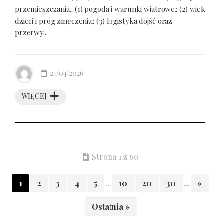
przemieszczania.: (1) pogoda i warunki wiatrowe; (2) wiek
dzieci i próg zmęczenia; (3) logistyka dojść oraz
przerwy...
24/04/2026
WIĘCEJ
Strona 1 z 60
1
2
3
4
5
...
10
20
30
...
»
Ostatnia »