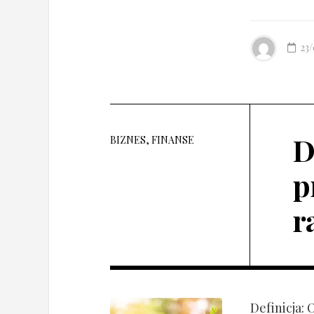
23
D
BIZNES, FINANSE
p
r
Definicja: