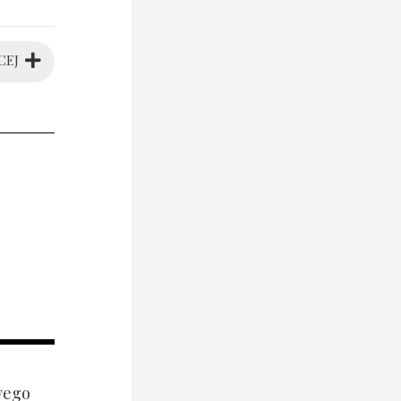
CEJ
wego