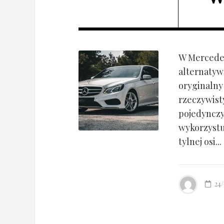
W Mercedes
alternatyw
oryginalny
rzeczywist
pojedynczy
wykorzyst
tylnej osi...
24