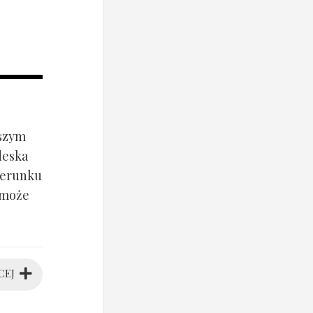
jszym
deska
ierunku
 może
CEJ