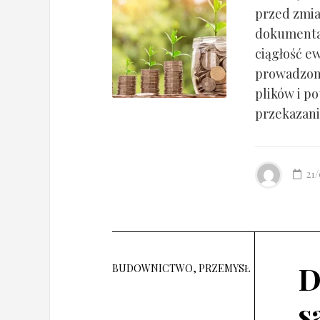
przed zmia
dokumentac
ciągłość ew
prowadzony
plików i po
przekazania
21
D
BUDOWNICTWO, PRZEMYSŁ
s