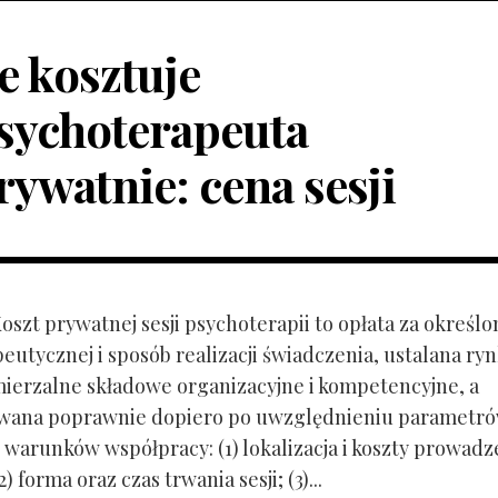
le kosztuje
sychoterapeuta
rywatnie: cena sesji
Koszt prywatnej sesji psychoterapii to opłata za określo
peutycznej i sposób realizacji świadczenia, ustalana r
mierzalne składowe organizacyjne i kompetencyjne, a
owana poprawnie dopiero po uwzględnieniu parametr
 warunków współpracy: (1) lokalizacja i koszty prowadz
) forma oraz czas trwania sesji; (3)...