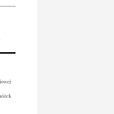
i
iowej
 nóżek