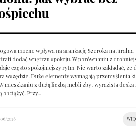
ośpiechu
ogowa mocno wpływa na aranżację Szeroka naturalna
trafi dodać wnętrzu spokoju. W porównaniu z drobnie
aje często spokojniejszy rytm. Nie warto zakładać, że 
ra wszędzie. Duże elementy wymagają przemyślenia k
 W mieszkaniu z dużą liczbą mebli zbyt wyrazista deska
 obciążyć. Przy...
/06/2026
WIĘ