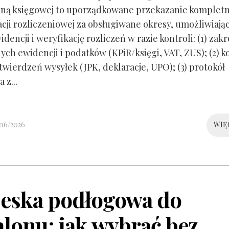
ną księgowej to uporządkowane przekazanie kompletn
ji rozliczeniowej za obsługiwane okresy, umożliwiają
idencji i weryfikację rozliczeń w razie kontroli: (1) zakr
ch ewidencji i podatków (KPiR/księgi, VAT, ZUS); (2) 
twierdzeń wysyłek (JPK, deklaracje, UPO); (3) protokół
 z...
/06/2026
WIĘ
eska podłogowa do
alonu: jak wybrać bez