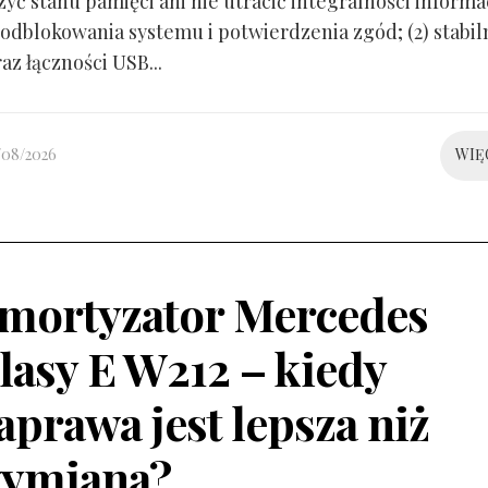
yć stanu pamięci ani nie utracić integralności informacj
odblokowania systemu i potwierdzenia zgód; (2) stabil
raz łączności USB...
/08/2026
WIĘ
mortyzator Mercedes
lasy E W212 – kiedy
aprawa jest lepsza niż
ymiana?