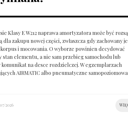
ie Klasy E W212 naprawa amortyzatora może być rozs
ą dla zakupu nowej części, zwłaszcza gdy zachowany je
 korpus i mocowania. O wyborze powinien decydować
y stan elementu, a nie sam przebieg samochodu lub
 komunikat na desce rozdzielczej. W egzemplarzach
ujących AIRMATIC albo pneumatyczne samopoziomowa
/07/2026
WIĘ