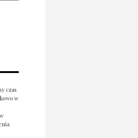
ny czas
ynkowo w
ów
enia