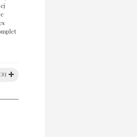
ej
ce
es
komplet
CEJ