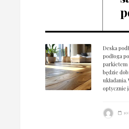
p
Deska podł
podłoga po
parkietem d
będzie dob
układania.
optycznie ją
10