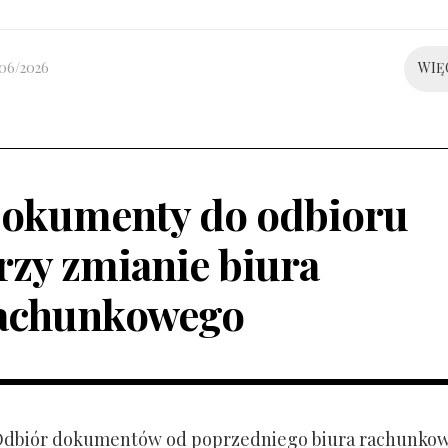
/06/2026
WIĘ
okumenty do odbioru
rzy zmianie biura
achunkowego
 Odbiór dokumentów od poprzedniego biura rachunko