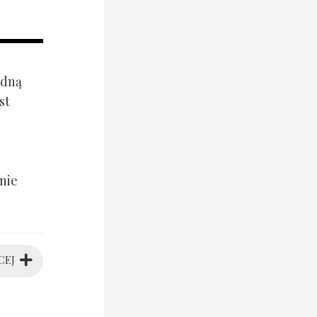
ądną
st
nie
CEJ