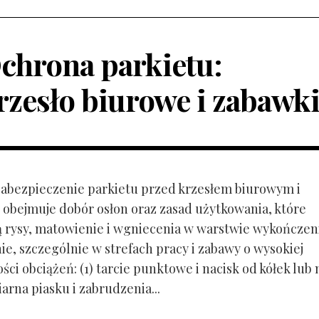
chrona parkietu:
rzesło biurowe i zabawk
 Zabezpieczenie parkietu przed krzesłem biurowym i
obejmuje dobór osłon oraz zasad użytkowania, które
ą rysy, matowienie i wgniecenia w warstwie wykończen
ie, szczególnie w strefach pracy i zabawy o wysokiej
ci obciążeń: (1) tarcie punktowe i nacisk od kółek lub
ziarna piasku i zabrudzenia...