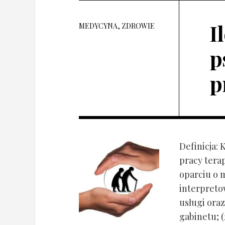
I
MEDYCYNA, ZDROWIE
p
p
Definicja: 
pracy tera
oparciu o 
interpret
usługi oraz
gabinetu; (2