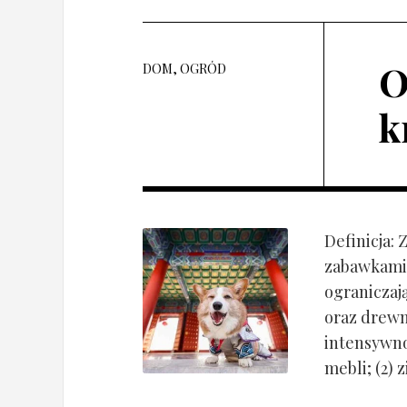
O
DOM, OGRÓD
k
Definicja:
zabawkami 
ograniczaj
oraz drewn
intensywnoś
mebli; (2) 