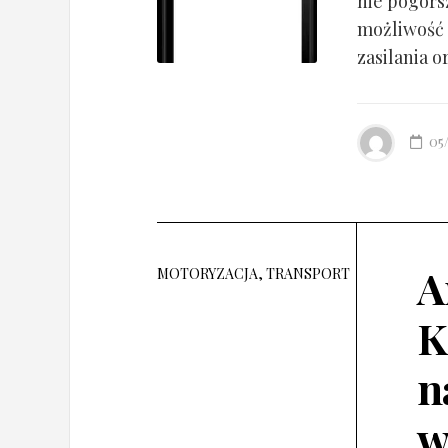
nie pogorsz
możliwość 
zasilania o
05
A
MOTORYZACJA, TRANSPORT
K
n
w