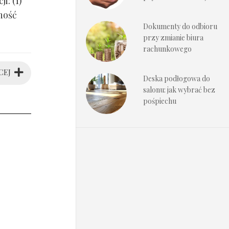
i: (1)
ność
Dokumenty do odbioru
przy zmianie biura
rachunkowego
CEJ
Deska podłogowa do
salonu: jak wybrać bez
pośpiechu