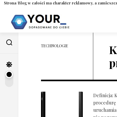
Strona/Blog w całości ma charakter reklamowy, a zamieszcz
Skip
to
content
K
TECHNOLOGIE
p
Definicja:
procedurę 
uruchamia s