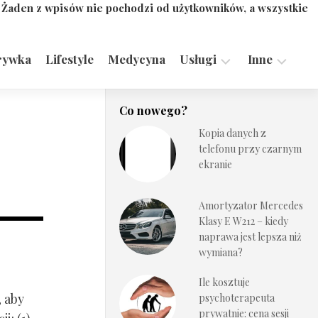
. Żaden z wpisów nie pochodzi od użytkowników, a wszystkie
rywka
Lifestyle
Medycyna
Usługi
Inne
Motoryzacja,
Turystyka,
Co nowego?
Transport
Sport
Kopia danych z
Technologie
telefonu przy czarnym
ekranie
Amortyzator Mercedes
Klasy E W212 – kiedy
naprawa jest lepsza niż
wymiana?
Ile kosztuje
, aby
psychoterapeuta
prywatnie: cena sesji