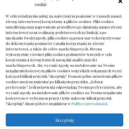
Dokumenty do odbioru przy zmianie biura
cookie
rachunkowego
W celu świadczenia usług na najwyższym poziomie w ramach naszej
strony internetowej korzystamy z plików cookies. Pliki cookies
umożliwiają nam zapewnienie prawidłowego działania naszej strony
internetowej oraz realizację podstawowych jej funkcji, a po
Deska podłogowa do salonu: jak wybrać bez
uzyskaniu Twojej zgody, pliki cookies są przez nas wykorzystywane
pośpiechu
do dokonywania pomiarów i analiz korzystania ze strony
internetowej, a także do celów marketingowych. Strona
wykorzystuje również pliki cookies podmiotów trzecich w celu
korzystania z zewnętrznych narzędzi analitycznych i
marketingowych. Aby wyrazić zgodę na instalowanie na Twoim
urządzeniu końcowym plików cookies wszystkich wskazanych wyżej
kategorii kliknij przycisk "Akceptuję". Poszczególne ustawienia plików
cookies możesz zmieniać po kliknięciu przycisku „Zobacz
preferencje”. Jeśli ustawienia odpowiadają Twoim preferencjom, aby
wyrazić zgodę na instalowanie plików cookies na Twoim urządzeniu
końcowym w wybranym przez Ciebie zakresie kliknij przycisk
"Akceptuję". Szczegółowe znajdziesz w
Polityce prywatności
.
Akceptuję
Wszelkie prawa zastrzezone