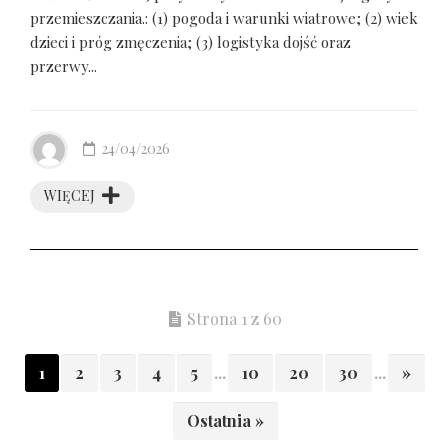
przemieszczania.: (1) pogoda i warunki wiatrowe; (2) wiek
dzieci i próg zmęczenia; (3) logistyka dojść oraz
przerwy...
24/04/2026
WIĘCEJ
Strona 1 z 60
1
2
3
4
5
...
10
20
30
...
»
Ostatnia »