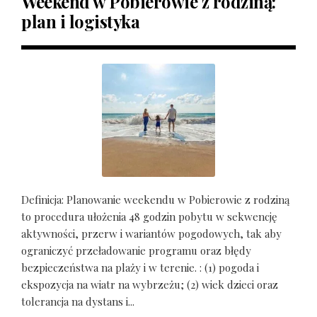
Weekend w Pobierowie z rodziną:
plan i logistyka
Definicja: Planowanie weekendu w Pobierowie z rodziną
to procedura ułożenia 48 godzin pobytu w sekwencję
aktywności, przerw i wariantów pogodowych, tak aby
ograniczyć przeładowanie programu oraz błędy
bezpieczeństwa na plaży i w terenie. : (1) pogoda i
ekspozycja na wiatr na wybrzeżu; (2) wiek dzieci oraz
tolerancja na dystans i...