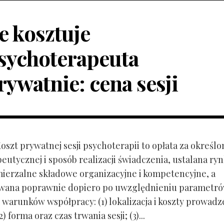
le kosztuje
sychoterapeuta
rywatnie: cena sesji
Koszt prywatnej sesji psychoterapii to opłata za określo
peutycznej i sposób realizacji świadczenia, ustalana r
mierzalne składowe organizacyjne i kompetencyjne, a
owana poprawnie dopiero po uwzględnieniu parametr
 warunków współpracy: (1) lokalizacja i koszty prowadz
) forma oraz czas trwania sesji; (3)...