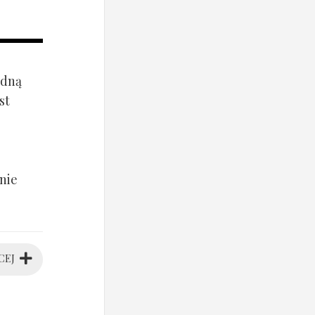
ądną
st
nie
CEJ