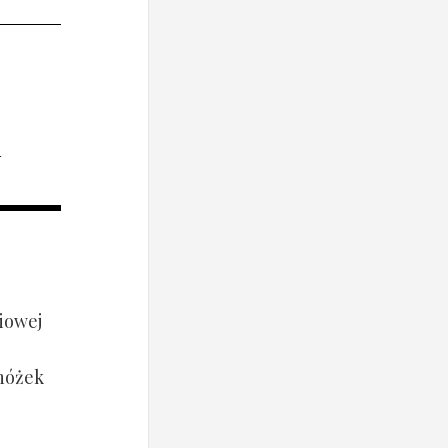
i
iowej
 nóżek