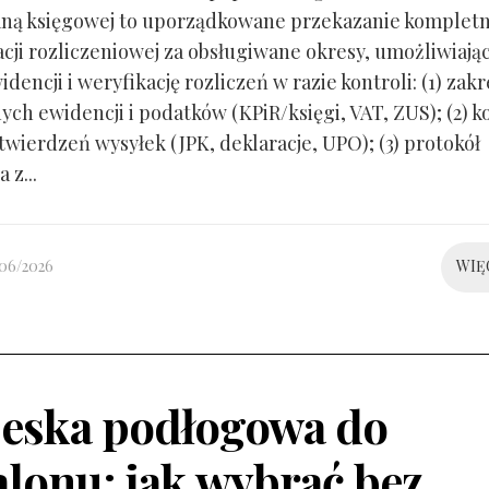
ną księgowej to uporządkowane przekazanie kompletn
ji rozliczeniowej za obsługiwane okresy, umożliwiają
idencji i weryfikację rozliczeń w razie kontroli: (1) zakr
ch ewidencji i podatków (KPiR/księgi, VAT, ZUS); (2) 
twierdzeń wysyłek (JPK, deklaracje, UPO); (3) protokół
 z...
/06/2026
WIĘ
eska podłogowa do
alonu: jak wybrać bez