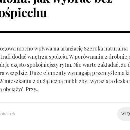
ośpiechu
ogowa mocno wpływa na aranżację Szeroka naturalna
trafi dodać wnętrzu spokoju. W porównaniu z drobnie
aje często spokojniejszy rytm. Nie warto zakładać, że 
ra wszędzie. Duże elementy wymagają przemyślenia k
 W mieszkaniu z dużą liczbą mebli zbyt wyrazista deska
 obciążyć. Przy...
/06/2026
WIĘ