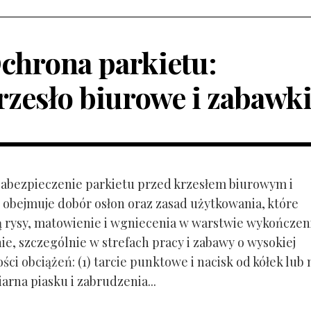
chrona parkietu:
rzesło biurowe i zabawk
 Zabezpieczenie parkietu przed krzesłem biurowym i
obejmuje dobór osłon oraz zasad użytkowania, które
ą rysy, matowienie i wgniecenia w warstwie wykończen
ie, szczególnie w strefach pracy i zabawy o wysokiej
ci obciążeń: (1) tarcie punktowe i nacisk od kółek lub
ziarna piasku i zabrudzenia...