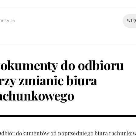
/06/2026
WIĘ
okumenty do odbioru
rzy zmianie biura
achunkowego
 Odbiór dokumentów od poprzedniego biura rachunko