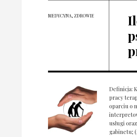
I
MEDYCYNA, ZDROWIE
p
p
Definicja: 
pracy tera
oparciu o 
interpret
usługi oraz
gabinetu; (2