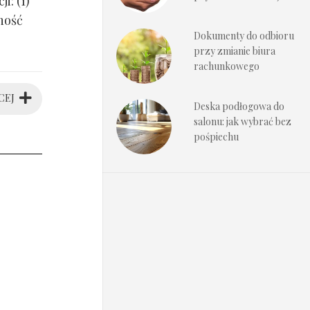
i: (1)
ność
Dokumenty do odbioru
przy zmianie biura
rachunkowego
CEJ
Deska podłogowa do
salonu: jak wybrać bez
pośpiechu