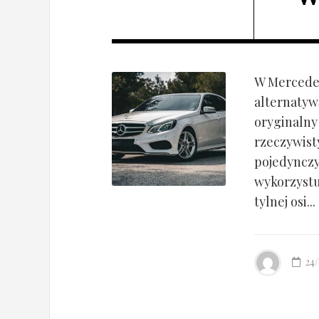
W Mercedes
alternatyw
oryginalny
rzeczywist
pojedynczy
wykorzyst
tylnej osi...
24