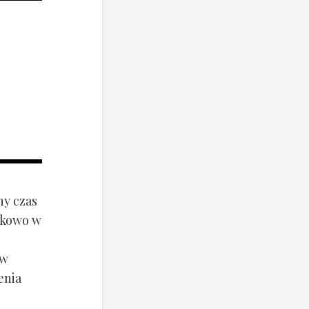
ny czas
ynkowo w
ów
enia