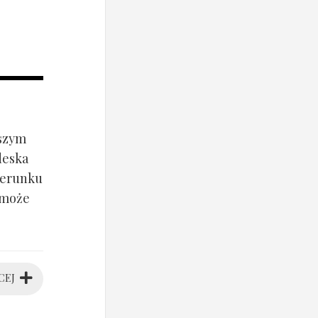
jszym
deska
ierunku
 może
CEJ