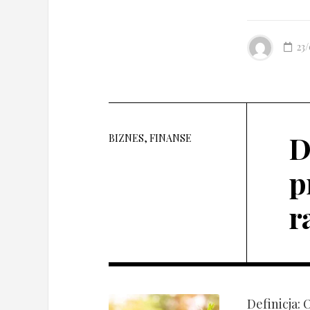
23
D
BIZNES, FINANSE
p
r
Definicja: