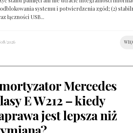
yć stanu pamięci ani nie utracić integralności informacj
odblokowania systemu i potwierdzenia zgód; (2) stabil
raz łączności USB...
/08/2026
WIĘ
mortyzator Mercedes
lasy E W212 – kiedy
aprawa jest lepsza niż
ymiana?