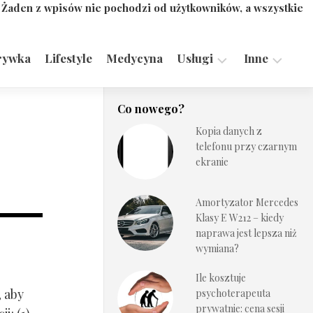
. Żaden z wpisów nie pochodzi od użytkowników, a wszystkie
rywka
Lifestyle
Medycyna
Usługi
Inne
Motoryzacja,
Turystyka,
Co nowego?
Transport
Sport
Kopia danych z
Technologie
telefonu przy czarnym
ekranie
Amortyzator Mercedes
Klasy E W212 – kiedy
naprawa jest lepsza niż
wymiana?
Ile kosztuje
, aby
psychoterapeuta
prywatnie: cena sesji