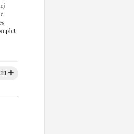
ej
ce
es
komplet
CEJ