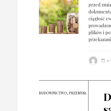
przed zmia
dokumentac
ciągłość ew
prowadzony
plików i po
przekazania
21
D
BUDOWNICTWO, PRZEMYSŁ
s