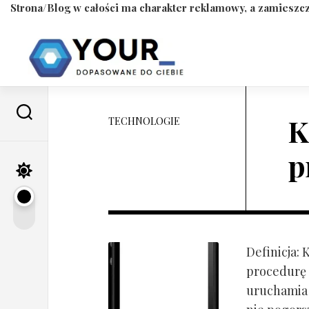
Strona/Blog w całości ma charakter reklamowy, a zamieszcz
Skip
to
content
K
TECHNOLOGIE
p
Definicja:
procedurę 
uruchamia s