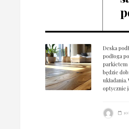
p
Deska podł
podłoga po
parkietem d
będzie dob
układania.
optycznie ją
10