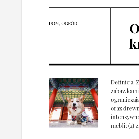
O
DOM, OGRÓD
k
Definicja:
zabawkami 
ograniczaj
oraz drewn
intensywnoś
mebli; (2) 