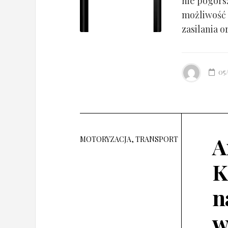
nie pogorsz
możliwość 
zasilania o
05
A
MOTORYZACJA, TRANSPORT
K
n
w