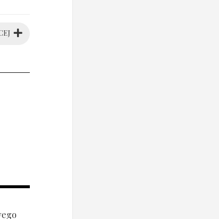
CEJ
wego