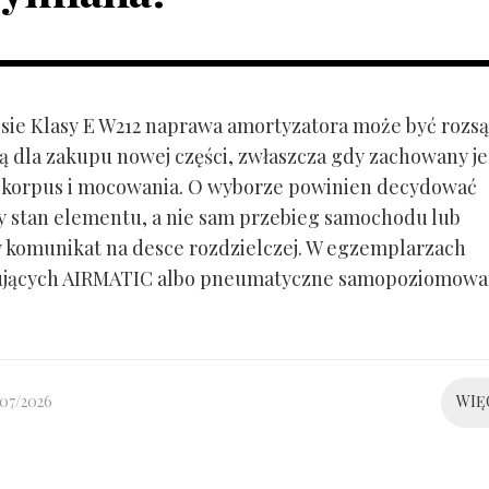
ie Klasy E W212 naprawa amortyzatora może być rozs
ą dla zakupu nowej części, zwłaszcza gdy zachowany je
 korpus i mocowania. O wyborze powinien decydować
y stan elementu, a nie sam przebieg samochodu lub
 komunikat na desce rozdzielczej. W egzemplarzach
ujących AIRMATIC albo pneumatyczne samopoziomowa
/07/2026
WIĘ