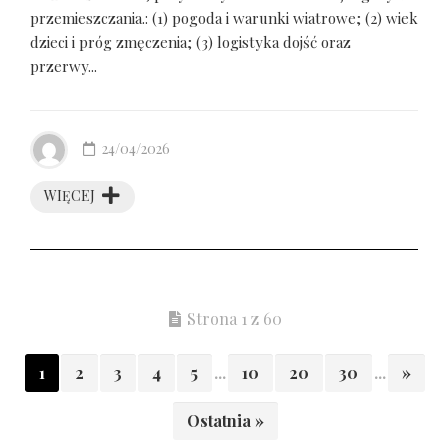
przemieszczania.: (1) pogoda i warunki wiatrowe; (2) wiek
dzieci i próg zmęczenia; (3) logistyka dojść oraz
przerwy...
24/04/2026
WIĘCEJ
Strona 1 z 60
1
2
3
4
5
...
10
20
30
...
»
Ostatnia »