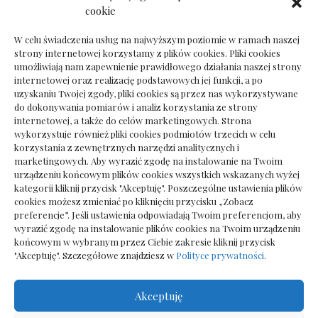
Dokumenty do odbioru przy zmianie biura
cookie
rachunkowego
W celu świadczenia usług na najwyższym poziomie w ramach naszej
strony internetowej korzystamy z plików cookies. Pliki cookies
umożliwiają nam zapewnienie prawidłowego działania naszej strony
internetowej oraz realizację podstawowych jej funkcji, a po
Deska podłogowa do salonu: jak wybrać bez
uzyskaniu Twojej zgody, pliki cookies są przez nas wykorzystywane
pośpiechu
do dokonywania pomiarów i analiz korzystania ze strony
internetowej, a także do celów marketingowych. Strona
wykorzystuje również pliki cookies podmiotów trzecich w celu
korzystania z zewnętrznych narzędzi analitycznych i
marketingowych. Aby wyrazić zgodę na instalowanie na Twoim
urządzeniu końcowym plików cookies wszystkich wskazanych wyżej
kategorii kliknij przycisk "Akceptuję". Poszczególne ustawienia plików
cookies możesz zmieniać po kliknięciu przycisku „Zobacz
preferencje”. Jeśli ustawienia odpowiadają Twoim preferencjom, aby
wyrazić zgodę na instalowanie plików cookies na Twoim urządzeniu
końcowym w wybranym przez Ciebie zakresie kliknij przycisk
"Akceptuję". Szczegółowe znajdziesz w
Polityce prywatności
.
Akceptuję
Wszelkie prawa zastrzezone