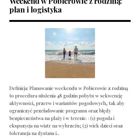
Weekend w Pobierowie z rodziną:
plan i logistyka
Definicja: Planowanie weekendu w Pobierowie z rodziną
to procedura ułożenia 48 godzin pobytu w sekwencję
aktywności, przerw i wariantów pogodowych, tak aby
ograniczyć przeładowanie programu oraz błędy
bezpieczeństwa na plaży i w terenie. : (1) pogoda i
ekspozycja na wiatr na wybrzeżu; (2) wiek dzieci oraz
tolerancja na dystans i...