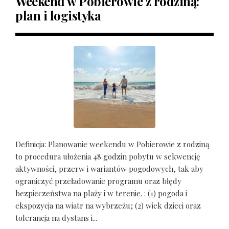
Weekend w Pobierowie z rodziną:
plan i logistyka
Definicja: Planowanie weekendu w Pobierowie z rodziną
to procedura ułożenia 48 godzin pobytu w sekwencję
aktywności, przerw i wariantów pogodowych, tak aby
ograniczyć przeładowanie programu oraz błędy
bezpieczeństwa na plaży i w terenie. : (1) pogoda i
ekspozycja na wiatr na wybrzeżu; (2) wiek dzieci oraz
tolerancja na dystans i...