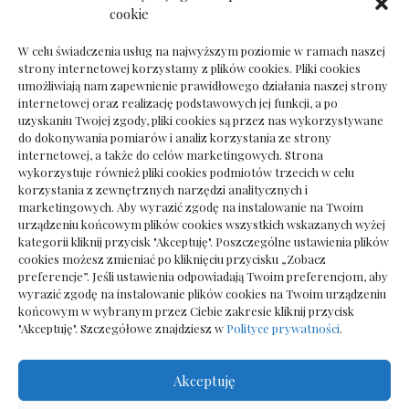
Dokumenty do odbioru przy zmianie biura
cookie
rachunkowego
W celu świadczenia usług na najwyższym poziomie w ramach naszej
strony internetowej korzystamy z plików cookies. Pliki cookies
umożliwiają nam zapewnienie prawidłowego działania naszej strony
internetowej oraz realizację podstawowych jej funkcji, a po
Deska podłogowa do salonu: jak wybrać bez
uzyskaniu Twojej zgody, pliki cookies są przez nas wykorzystywane
pośpiechu
do dokonywania pomiarów i analiz korzystania ze strony
internetowej, a także do celów marketingowych. Strona
wykorzystuje również pliki cookies podmiotów trzecich w celu
korzystania z zewnętrznych narzędzi analitycznych i
marketingowych. Aby wyrazić zgodę na instalowanie na Twoim
urządzeniu końcowym plików cookies wszystkich wskazanych wyżej
kategorii kliknij przycisk "Akceptuję". Poszczególne ustawienia plików
cookies możesz zmieniać po kliknięciu przycisku „Zobacz
preferencje”. Jeśli ustawienia odpowiadają Twoim preferencjom, aby
wyrazić zgodę na instalowanie plików cookies na Twoim urządzeniu
końcowym w wybranym przez Ciebie zakresie kliknij przycisk
"Akceptuję". Szczegółowe znajdziesz w
Polityce prywatności
.
Akceptuję
Wszelkie prawa zastrzezone