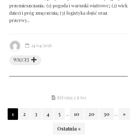
przemieszczania.: (1) pogoda i warunki wiatrowe; (2) wiek
dzieci i próg zmęczenia; (3) logistyka dojść oraz
przerwy...
24/04/2026
WIĘCEJ
Strona 1 z 60
1
2
3
4
5
...
10
20
30
...
»
Ostatnia »