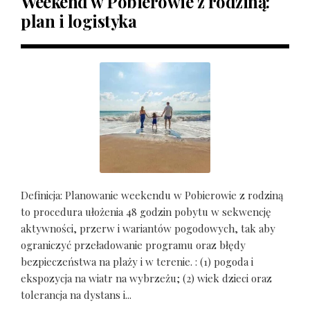
Weekend w Pobierowie z rodziną:
plan i logistyka
Definicja: Planowanie weekendu w Pobierowie z rodziną
to procedura ułożenia 48 godzin pobytu w sekwencję
aktywności, przerw i wariantów pogodowych, tak aby
ograniczyć przeładowanie programu oraz błędy
bezpieczeństwa na plaży i w terenie. : (1) pogoda i
ekspozycja na wiatr na wybrzeżu; (2) wiek dzieci oraz
tolerancja na dystans i...