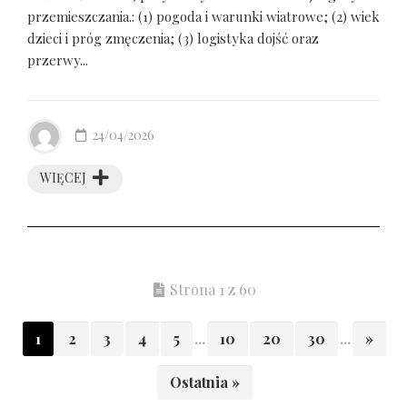
przemieszczania.: (1) pogoda i warunki wiatrowe; (2) wiek
dzieci i próg zmęczenia; (3) logistyka dojść oraz
przerwy...
24/04/2026
WIĘCEJ
Strona 1 z 60
1
2
3
4
5
...
10
20
30
...
»
Ostatnia »