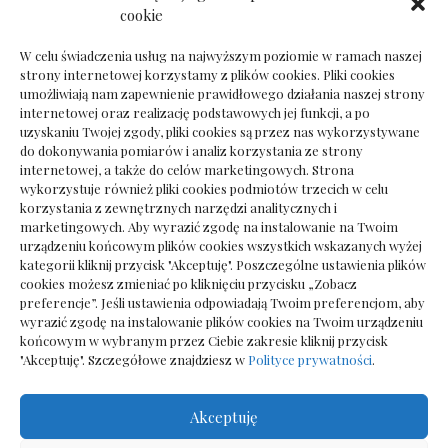
Dokumenty do odbioru przy zmianie biura
cookie
rachunkowego
W celu świadczenia usług na najwyższym poziomie w ramach naszej
strony internetowej korzystamy z plików cookies. Pliki cookies
umożliwiają nam zapewnienie prawidłowego działania naszej strony
internetowej oraz realizację podstawowych jej funkcji, a po
Deska podłogowa do salonu: jak wybrać bez
uzyskaniu Twojej zgody, pliki cookies są przez nas wykorzystywane
pośpiechu
do dokonywania pomiarów i analiz korzystania ze strony
internetowej, a także do celów marketingowych. Strona
wykorzystuje również pliki cookies podmiotów trzecich w celu
korzystania z zewnętrznych narzędzi analitycznych i
marketingowych. Aby wyrazić zgodę na instalowanie na Twoim
urządzeniu końcowym plików cookies wszystkich wskazanych wyżej
kategorii kliknij przycisk "Akceptuję". Poszczególne ustawienia plików
cookies możesz zmieniać po kliknięciu przycisku „Zobacz
preferencje”. Jeśli ustawienia odpowiadają Twoim preferencjom, aby
wyrazić zgodę na instalowanie plików cookies na Twoim urządzeniu
końcowym w wybranym przez Ciebie zakresie kliknij przycisk
"Akceptuję". Szczegółowe znajdziesz w
Polityce prywatności
.
Akceptuję
Wszelkie prawa zastrzezone