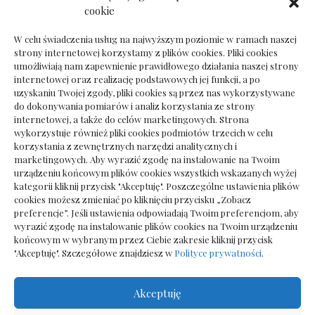
Dokumenty do odbioru przy zmianie biura
cookie
rachunkowego
W celu świadczenia usług na najwyższym poziomie w ramach naszej
strony internetowej korzystamy z plików cookies. Pliki cookies
umożliwiają nam zapewnienie prawidłowego działania naszej strony
internetowej oraz realizację podstawowych jej funkcji, a po
Deska podłogowa do salonu: jak wybrać bez
uzyskaniu Twojej zgody, pliki cookies są przez nas wykorzystywane
pośpiechu
do dokonywania pomiarów i analiz korzystania ze strony
internetowej, a także do celów marketingowych. Strona
wykorzystuje również pliki cookies podmiotów trzecich w celu
korzystania z zewnętrznych narzędzi analitycznych i
marketingowych. Aby wyrazić zgodę na instalowanie na Twoim
urządzeniu końcowym plików cookies wszystkich wskazanych wyżej
kategorii kliknij przycisk "Akceptuję". Poszczególne ustawienia plików
cookies możesz zmieniać po kliknięciu przycisku „Zobacz
preferencje”. Jeśli ustawienia odpowiadają Twoim preferencjom, aby
wyrazić zgodę na instalowanie plików cookies na Twoim urządzeniu
końcowym w wybranym przez Ciebie zakresie kliknij przycisk
"Akceptuję". Szczegółowe znajdziesz w
Polityce prywatności
.
Akceptuję
Wszelkie prawa zastrzezone