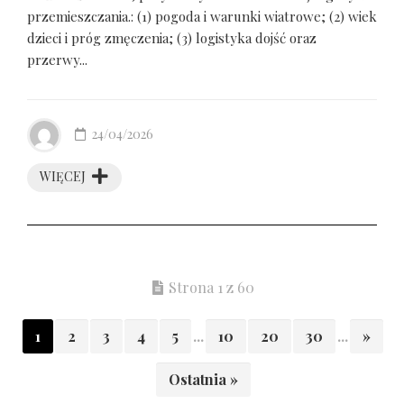
przemieszczania.: (1) pogoda i warunki wiatrowe; (2) wiek
dzieci i próg zmęczenia; (3) logistyka dojść oraz
przerwy...
24/04/2026
WIĘCEJ
Strona 1 z 60
1
2
3
4
5
...
10
20
30
...
»
Ostatnia »