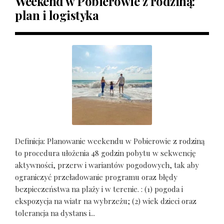
Weekend w Pobierowie z rodziną:
plan i logistyka
Definicja: Planowanie weekendu w Pobierowie z rodziną
to procedura ułożenia 48 godzin pobytu w sekwencję
aktywności, przerw i wariantów pogodowych, tak aby
ograniczyć przeładowanie programu oraz błędy
bezpieczeństwa na plaży i w terenie. : (1) pogoda i
ekspozycja na wiatr na wybrzeżu; (2) wiek dzieci oraz
tolerancja na dystans i...