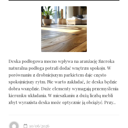
Deska podłogowa mocno wpływa na aranżację Szeroka
naturalna podłoga potrafi dodać wnętrzu spokoju. W
porównaniu z drobniejszym parkietem daje często
spokojniejszy rytm. Nie warto zakładać, że deska będzie
dobra wszędzie. Duże elementy wymagają przemyślenia
kierunku układania. W mieszkaniu z dużą liczbą mebli
zbyt wyrazista deska może optycznie ją obciążyć. Przy...
10/06/2026