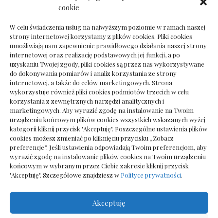
Ile kosztuje psychoterapeuta prywatnie: cena
cookie
sesji
W celu świadczenia usług na najwyższym poziomie w ramach naszej
strony internetowej korzystamy z plików cookies. Pliki cookies
umożliwiają nam zapewnienie prawidłowego działania naszej strony
internetowej oraz realizację podstawowych jej funkcji, a po
Dokumenty do odbioru przy zmianie biura
uzyskaniu Twojej zgody, pliki cookies są przez nas wykorzystywane
rachunkowego
do dokonywania pomiarów i analiz korzystania ze strony
internetowej, a także do celów marketingowych. Strona
wykorzystuje również pliki cookies podmiotów trzecich w celu
korzystania z zewnętrznych narzędzi analitycznych i
marketingowych. Aby wyrazić zgodę na instalowanie na Twoim
urządzeniu końcowym plików cookies wszystkich wskazanych wyżej
kategorii kliknij przycisk "Akceptuję". Poszczególne ustawienia plików
cookies możesz zmieniać po kliknięciu przycisku „Zobacz
preferencje”. Jeśli ustawienia odpowiadają Twoim preferencjom, aby
wyrazić zgodę na instalowanie plików cookies na Twoim urządzeniu
końcowym w wybranym przez Ciebie zakresie kliknij przycisk
"Akceptuję". Szczegółowe znajdziesz w
Polityce prywatności
.
Akceptuję
Wszelkie prawa zastrzezone