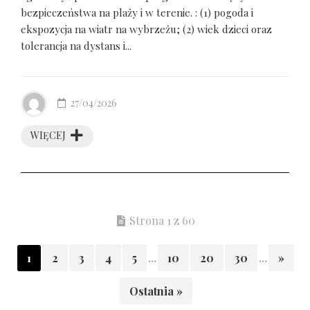
bezpieczeństwa na plaży i w terenie. : (1) pogoda i
ekspozycja na wiatr na wybrzeżu; (2) wiek dzieci oraz
tolerancja na dystans i...
27/04/2026
WIĘCEJ
Strona 1 z 60
1
2
3
4
5
...
10
20
30
...
»
Ostatnia »