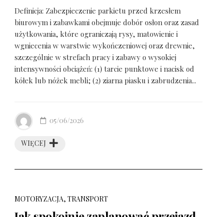
Definicja: Zabezpieczenie parkietu przed krzesłem
biurowym i zabawkami obejmuje dobór osłon oraz zasad
użytkowania, które ograniczają rysy, matowienie i
wgniecenia w warstwie wykończeniowej oraz drewnie,
szczególnie w strefach pracy i zabawy o wysokiej
intensywności obciążeń: (1) tarcie punktowe i nacisk od
kółek lub nóżek mebli; (2) ziarna piasku i zabrudzenia...
05/06/2026
WIĘCEJ
MOTORYZACJA, TRANSPORT
Jak spokojnie zaplanować przejazd