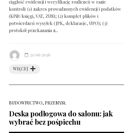
ciągłość ewidencji i weryfikację rozliczeń w razie
kontroli: (1) zakres prowadzonych ewidencji i podatków
(KPiR/księgi, VAT, ZUS); (2) komplet plików i
potwierdzeń wysyłek (JPK, deklaracje, UPO); (3)
protokół przekazania z...
21/06/2026
WIĘCEJ
BUDOWNICTWO, PRZEMYSŁ
Deska podłogowa do salonu: jak
wybrać bez pośpiechu