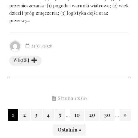
przemieszczania.: (1) pogoda i warunki wiatrowe; (2) wiek
dzieci i próg zmęczenia; (3) logistyka dojść oraz
przerwy...
24/04/2026
WIĘCEJ
Strona 1 z 60
1
2
3
4
5
...
10
20
30
...
»
Ostatnia »