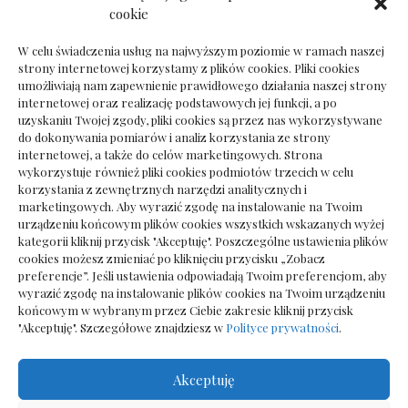
Dokumenty do odbioru przy zmianie biura
cookie
rachunkowego
W celu świadczenia usług na najwyższym poziomie w ramach naszej
strony internetowej korzystamy z plików cookies. Pliki cookies
umożliwiają nam zapewnienie prawidłowego działania naszej strony
internetowej oraz realizację podstawowych jej funkcji, a po
Deska podłogowa do salonu: jak wybrać bez
uzyskaniu Twojej zgody, pliki cookies są przez nas wykorzystywane
pośpiechu
do dokonywania pomiarów i analiz korzystania ze strony
internetowej, a także do celów marketingowych. Strona
wykorzystuje również pliki cookies podmiotów trzecich w celu
korzystania z zewnętrznych narzędzi analitycznych i
marketingowych. Aby wyrazić zgodę na instalowanie na Twoim
urządzeniu końcowym plików cookies wszystkich wskazanych wyżej
kategorii kliknij przycisk "Akceptuję". Poszczególne ustawienia plików
cookies możesz zmieniać po kliknięciu przycisku „Zobacz
preferencje”. Jeśli ustawienia odpowiadają Twoim preferencjom, aby
wyrazić zgodę na instalowanie plików cookies na Twoim urządzeniu
końcowym w wybranym przez Ciebie zakresie kliknij przycisk
"Akceptuję". Szczegółowe znajdziesz w
Polityce prywatności
.
Akceptuję
Wszelkie prawa zastrzezone