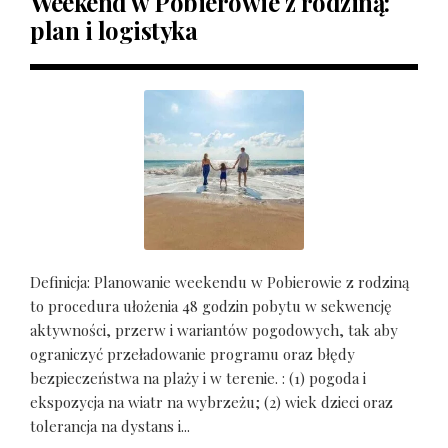
Weekend w Pobierowie z rodziną:
plan i logistyka
Definicja: Planowanie weekendu w Pobierowie z rodziną
to procedura ułożenia 48 godzin pobytu w sekwencję
aktywności, przerw i wariantów pogodowych, tak aby
ograniczyć przeładowanie programu oraz błędy
bezpieczeństwa na plaży i w terenie. : (1) pogoda i
ekspozycja na wiatr na wybrzeżu; (2) wiek dzieci oraz
tolerancja na dystans i...