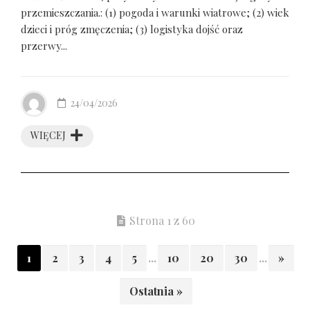
przemieszczania.: (1) pogoda i warunki wiatrowe; (2) wiek
dzieci i próg zmęczenia; (3) logistyka dojść oraz
przerwy...
24/04/2026
WIĘCEJ
Strona 1 z 60
1
2
3
4
5
...
10
20
30
...
»
Ostatnia »