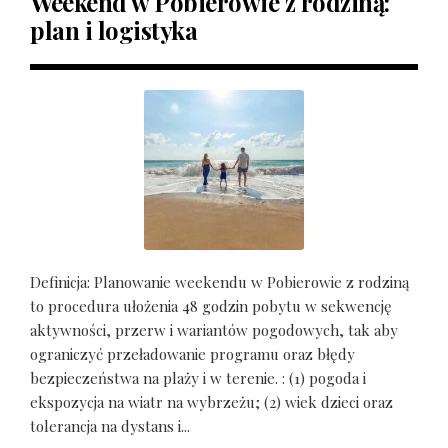
Weekend w Pobierowie z rodziną:
plan i logistyka
Definicja: Planowanie weekendu w Pobierowie z rodziną
to procedura ułożenia 48 godzin pobytu w sekwencję
aktywności, przerw i wariantów pogodowych, tak aby
ograniczyć przeładowanie programu oraz błędy
bezpieczeństwa na plaży i w terenie. : (1) pogoda i
ekspozycja na wiatr na wybrzeżu; (2) wiek dzieci oraz
tolerancja na dystans i...