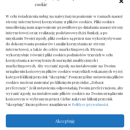
Dokumenty do odbioru przy zmianie biura
cookie
rachunkowego
W celu świadczenia usług na najwyższym poziomie w ramach naszej
strony internetowej korzystamy z plików cookies. Pliki cookies
umożliwiają nam zapewnienie prawidłowego działania naszej strony
internetowej oraz realizację podstawowych jej funkcji, a po
Deska podłogowa do salonu: jak wybrać bez
uzyskaniu Twojej zgody, pliki cookies są przez nas wykorzystywane
pośpiechu
do dokonywania pomiarów i analiz korzystania ze strony
internetowej, a także do celów marketingowych. Strona
wykorzystuje również pliki cookies podmiotów trzecich w celu
korzystania z zewnętrznych narzędzi analitycznych i
marketingowych. Aby wyrazić zgodę na instalowanie na Twoim
urządzeniu końcowym plików cookies wszystkich wskazanych wyżej
kategorii kliknij przycisk "Akceptuję". Poszczególne ustawienia plików
cookies możesz zmieniać po kliknięciu przycisku „Zobacz
preferencje”. Jeśli ustawienia odpowiadają Twoim preferencjom, aby
wyrazić zgodę na instalowanie plików cookies na Twoim urządzeniu
końcowym w wybranym przez Ciebie zakresie kliknij przycisk
"Akceptuję". Szczegółowe znajdziesz w
Polityce prywatności
.
Akceptuję
Wszelkie prawa zastrzezone