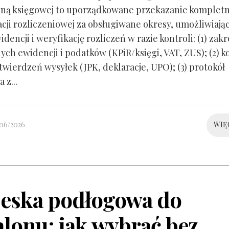
ną księgowej to uporządkowane przekazanie kompletn
ji rozliczeniowej za obsługiwane okresy, umożliwiają
idencji i weryfikację rozliczeń w razie kontroli: (1) zakr
ch ewidencji i podatków (KPiR/księgi, VAT, ZUS); (2) 
twierdzeń wysyłek (JPK, deklaracje, UPO); (3) protokół
 z...
/06/2026
WIĘ
eska podłogowa do
alonu: jak wybrać bez