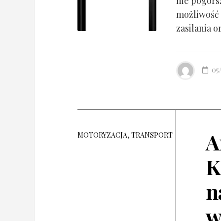
nie pogorsz
możliwość 
zasilania o
05
A
MOTORYZACJA, TRANSPORT
K
n
w