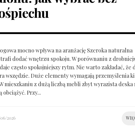
ośpiechu
ogowa mocno wpływa na aranżację Szeroka naturalna
trafi dodać wnętrzu spokoju. W porównaniu z drobnie
aje często spokojniejszy rytm. Nie warto zakładać, że 
ra wszędzie. Duże elementy wymagają przemyślenia k
 W mieszkaniu z dużą liczbą mebli zbyt wyrazista deska
 obciążyć. Przy...
/06/2026
WIĘ