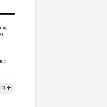
ądną
st
nie
CEJ