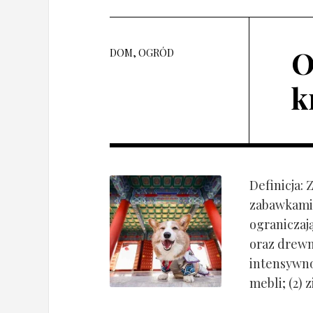
O
DOM, OGRÓD
k
Definicja:
zabawkami 
ograniczaj
oraz drewn
intensywnoś
mebli; (2) 