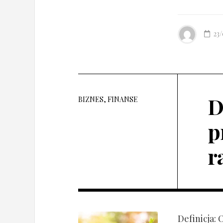
23
D
BIZNES, FINANSE
p
r
Definicja: