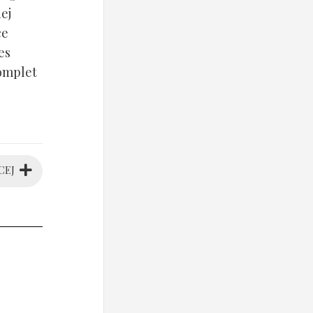
ej
ce
es
komplet
CEJ