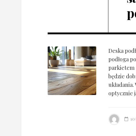
p
Deska podł
podłoga po
parkietem d
będzie dob
układania.
optycznie ją
10