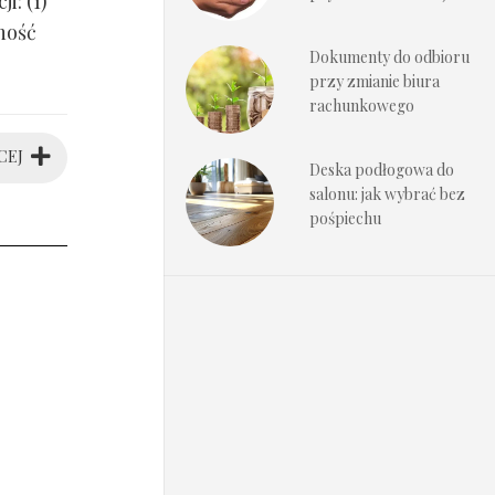
i: (1)
ność
Dokumenty do odbioru
przy zmianie biura
rachunkowego
CEJ
Deska podłogowa do
salonu: jak wybrać bez
pośpiechu