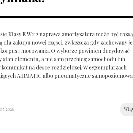
ie Klasy E W212 naprawa amortyzatora może być rozs
ą dla zakupu nowej części, zwłaszcza gdy zachowany je
 korpus i mocowania. O wyborze powinien decydować
y stan elementu, a nie sam przebieg samochodu lub
 komunikat na desce rozdzielczej. W egzemplarzach
ujących AIRMATIC albo pneumatyczne samopoziomowa
/07/2026
WIĘ