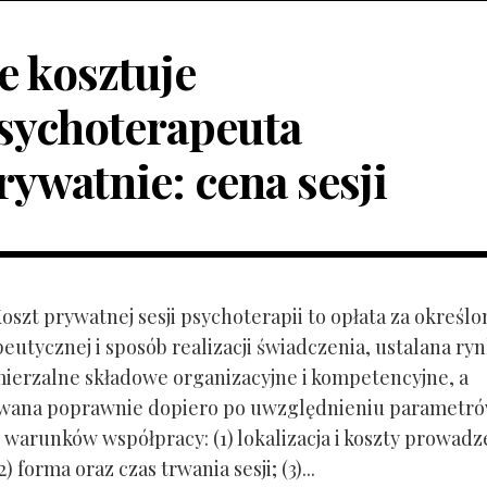
le kosztuje
sychoterapeuta
rywatnie: cena sesji
Koszt prywatnej sesji psychoterapii to opłata za określo
peutycznej i sposób realizacji świadczenia, ustalana r
mierzalne składowe organizacyjne i kompetencyjne, a
owana poprawnie dopiero po uwzględnieniu parametr
 warunków współpracy: (1) lokalizacja i koszty prowadz
) forma oraz czas trwania sesji; (3)...