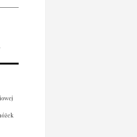
i
iowej
 nóżek