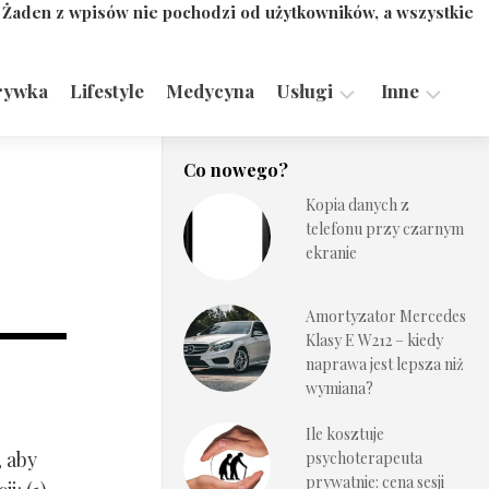
. Żaden z wpisów nie pochodzi od użytkowników, a wszystkie
rywka
Lifestyle
Medycyna
Usługi
Inne
Motoryzacja,
Turystyka,
Co nowego?
Transport
Sport
Kopia danych z
Technologie
telefonu przy czarnym
ekranie
Amortyzator Mercedes
Klasy E W212 – kiedy
naprawa jest lepsza niż
wymiana?
Ile kosztuje
, aby
psychoterapeuta
prywatnie: cena sesji