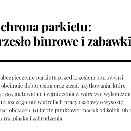
chrona parkietu:
rzesło biurowe i zabawk
 Zabezpieczenie parkietu przed krzesłem biurowym i
obejmuje dobór osłon oraz zasad użytkowania, które
ą rysy, matowienie i wgniecenia w warstwie wykończen
ie, szczególnie w strefach pracy i zabawy o wysokiej
ci obciążeń: (1) tarcie punktowe i nacisk od kółek lub
ziarna piasku i zabrudzenia...