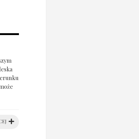
jszym
deska
ierunku
 może
CEJ