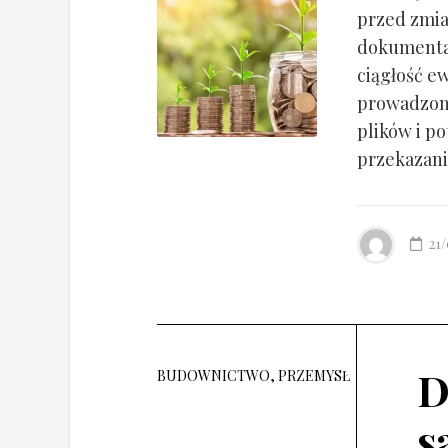
przed zmia
dokumentac
ciągłość ew
prowadzony
plików i po
przekazania
21
D
BUDOWNICTWO, PRZEMYSŁ
s