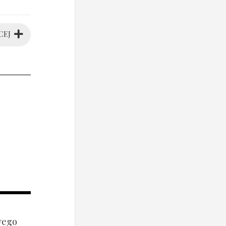
CEJ
wego