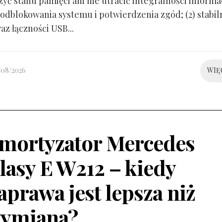
yć stanu pamięci ani nie utracić integralności informacj
odblokowania systemu i potwierdzenia zgód; (2) stabil
raz łączności USB...
/08/2026
WIĘ
mortyzator Mercedes
lasy E W212 – kiedy
aprawa jest lepsza niż
ymiana?