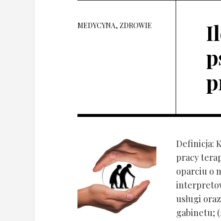
I
MEDYCYNA, ZDROWIE
p
p
Definicja: 
pracy tera
oparciu o 
interpret
usługi oraz
gabinetu; (2