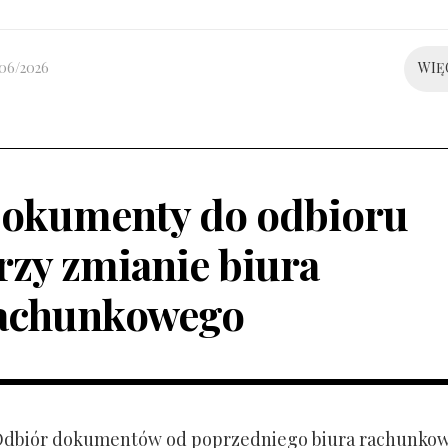
/06/2026
WIĘ
okumenty do odbioru
rzy zmianie biura
achunkowego
 Odbiór dokumentów od poprzedniego biura rachunko