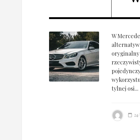
W Mercedes
alternatyw
oryginalny
rzeczywist
pojedynczy
wykorzyst
tylnej osi...
24