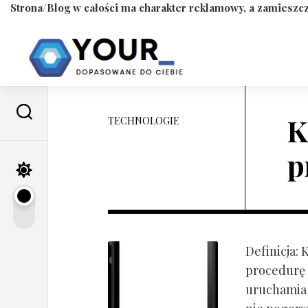
Strona/Blog w całości ma charakter reklamowy, a zamieszcz
Skip
to
content
K
TECHNOLOGIE
p
Definicja:
procedurę 
uruchamia s