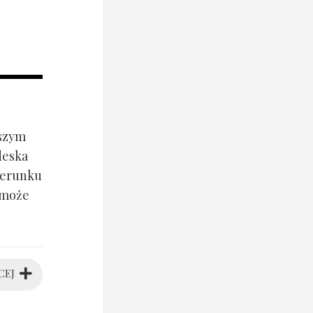
jszym
deska
ierunku
 może
CEJ