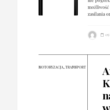
nie pogorsz
możliwość 
zasilania o
05
A
MOTORYZACJA, TRANSPORT
K
n
w