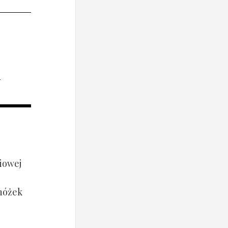
i
iowej
 nóżek