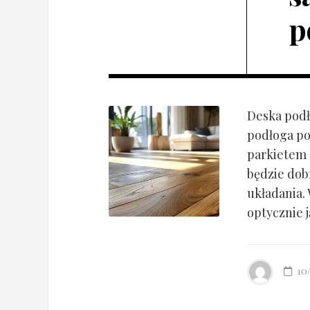
p
Deska podł
podłoga po
parkietem d
będzie dob
układania.
optycznie ją
10