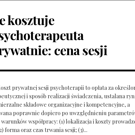
le kosztuje
sychoterapeuta
rywatnie: cena sesji
Koszt prywatnej sesji psychoterapii to opłata za określo
peutycznej i sposób realizacji świadczenia, ustalana r
mierzalne składowe organizacyjne i kompetencyjne, a
owana poprawnie dopiero po uwzględnieniu parametr
 warunków współpracy: (1) lokalizacja i koszty prowadz
) forma oraz czas trwania sesji; (3)...