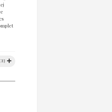
ej
ce
es
komplet
CEJ