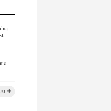
ądną
st
nie
CEJ