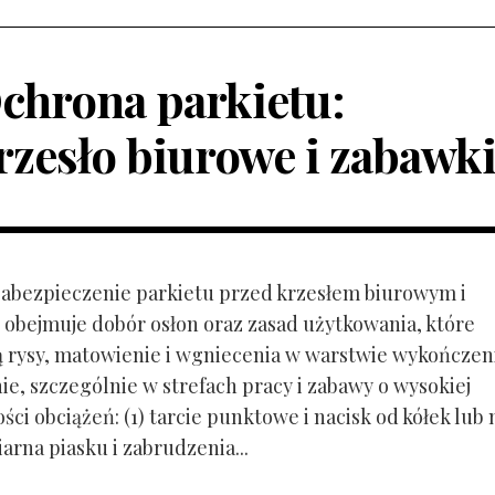
chrona parkietu:
rzesło biurowe i zabawk
 Zabezpieczenie parkietu przed krzesłem biurowym i
obejmuje dobór osłon oraz zasad użytkowania, które
ą rysy, matowienie i wgniecenia w warstwie wykończen
ie, szczególnie w strefach pracy i zabawy o wysokiej
ci obciążeń: (1) tarcie punktowe i nacisk od kółek lub
ziarna piasku i zabrudzenia...