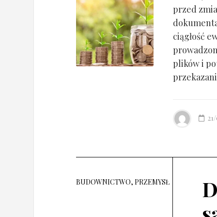
przed zmia
dokumentac
ciągłość ew
prowadzony
plików i po
przekazania
21
D
BUDOWNICTWO, PRZEMYSŁ
s