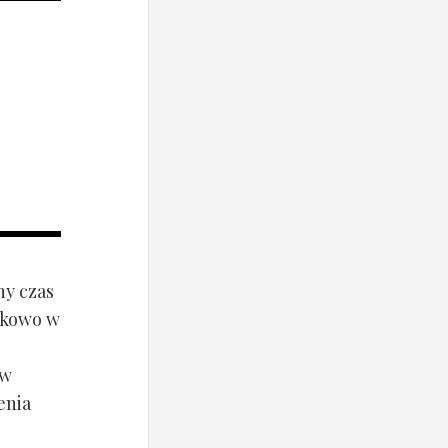
ny czas
ynkowo w
ów
enia