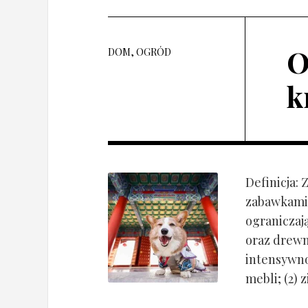
O
DOM, OGRÓD
k
Definicja:
zabawkami 
ograniczaj
oraz drewn
intensywnoś
mebli; (2) 