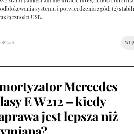
yć stanu pamięci ani nie utracić integralności informacj
odblokowania systemu i potwierdzenia zgód; (2) stabil
raz łączności USB...
/08/2026
WIĘ
mortyzator Mercedes
lasy E W212 – kiedy
aprawa jest lepsza niż
ymiana?