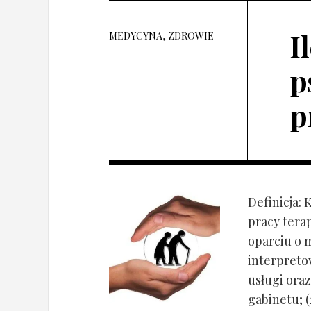
I
MEDYCYNA, ZDROWIE
p
p
Definicja: 
pracy tera
oparciu o 
interpret
usługi oraz
gabinetu; (2