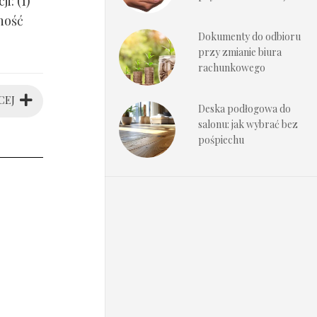
i: (1)
ność
Dokumenty do odbioru
przy zmianie biura
rachunkowego
CEJ
Deska podłogowa do
salonu: jak wybrać bez
pośpiechu