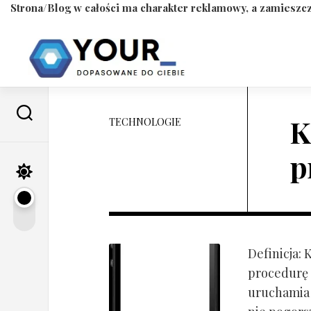
Strona/Blog w całości ma charakter reklamowy, a zamieszcz
Skip
to
content
K
TECHNOLOGIE
p
Definicja:
procedurę 
uruchamia s