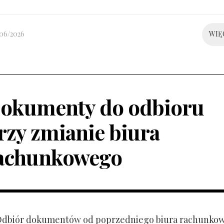
/06/2026
WIĘ
okumenty do odbioru
rzy zmianie biura
achunkowego
 Odbiór dokumentów od poprzedniego biura rachunko