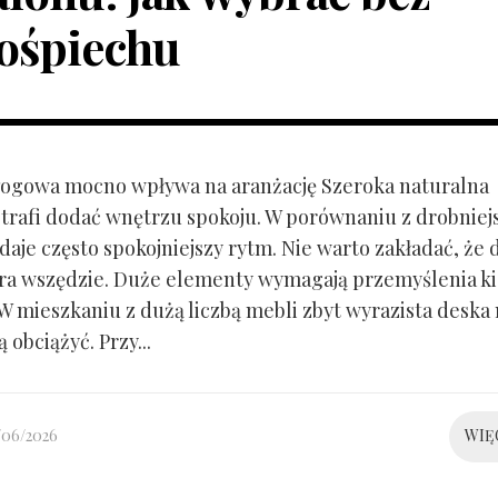
ośpiechu
ogowa mocno wpływa na aranżację Szeroka naturalna
trafi dodać wnętrzu spokoju. W porównaniu z drobnie
aje często spokojniejszy rytm. Nie warto zakładać, że 
ra wszędzie. Duże elementy wymagają przemyślenia k
 W mieszkaniu z dużą liczbą mebli zbyt wyrazista deska
 obciążyć. Przy...
/06/2026
WIĘ