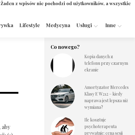
. Żaden z wpisów nie pochodzi od użytkowników, a wszystkie
rywka
Lifestyle
Medycyna
Usługi
Inne
Motoryzacja,
Turystyka,
Co nowego?
Transport
Sport
Kopia danych z
Technologie
telefonu przy czarnym
ekranie
Amortyzator Mercedes
Klasy E W212 – kiedy
naprawa jest lepsza niż
wymiana?
Ile kosztuje
, aby
psychoterapeuta
prywatnie: cena sesji