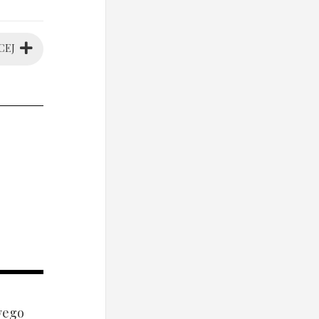
CEJ
wego