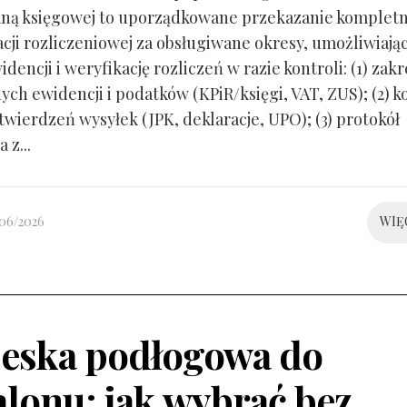
ną księgowej to uporządkowane przekazanie kompletn
ji rozliczeniowej za obsługiwane okresy, umożliwiają
idencji i weryfikację rozliczeń w razie kontroli: (1) zakr
ch ewidencji i podatków (KPiR/księgi, VAT, ZUS); (2) 
twierdzeń wysyłek (JPK, deklaracje, UPO); (3) protokół
 z...
/06/2026
WIĘ
eska podłogowa do
alonu: jak wybrać bez