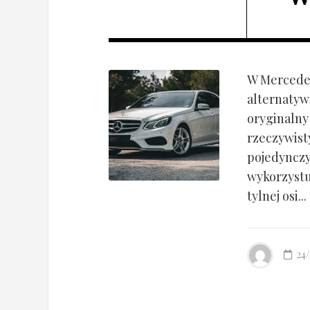
W Mercedes
alternatyw
oryginalny
rzeczywist
pojedynczy
wykorzyst
tylnej osi...
24