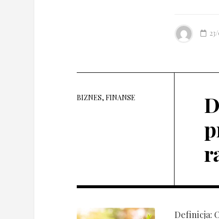
23
D
BIZNES, FINANSE
p
r
Definicja: