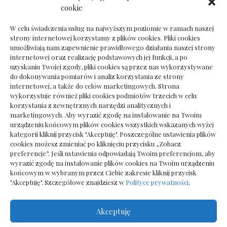
Ile kosztuje psychoterapeuta prywatnie: cena
cookie
sesji
W celu świadczenia usług na najwyższym poziomie w ramach naszej
strony internetowej korzystamy z plików cookies. Pliki cookies
umożliwiają nam zapewnienie prawidłowego działania naszej strony
internetowej oraz realizację podstawowych jej funkcji, a po
Dokumenty do odbioru przy zmianie biura
uzyskaniu Twojej zgody, pliki cookies są przez nas wykorzystywane
rachunkowego
do dokonywania pomiarów i analiz korzystania ze strony
internetowej, a także do celów marketingowych. Strona
wykorzystuje również pliki cookies podmiotów trzecich w celu
korzystania z zewnętrznych narzędzi analitycznych i
marketingowych. Aby wyrazić zgodę na instalowanie na Twoim
urządzeniu końcowym plików cookies wszystkich wskazanych wyżej
kategorii kliknij przycisk "Akceptuję". Poszczególne ustawienia plików
cookies możesz zmieniać po kliknięciu przycisku „Zobacz
preferencje”. Jeśli ustawienia odpowiadają Twoim preferencjom, aby
wyrazić zgodę na instalowanie plików cookies na Twoim urządzeniu
końcowym w wybranym przez Ciebie zakresie kliknij przycisk
"Akceptuję". Szczegółowe znajdziesz w
Polityce prywatności
.
Akceptuję
Wszelkie prawa zastrzezone