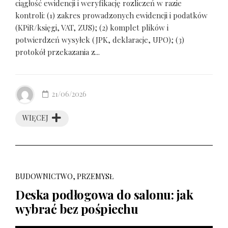
ciągłość ewidencji i weryfikację rozliczeń w razie
kontroli: (1) zakres prowadzonych ewidencji i podatków
(KPiR/księgi, VAT, ZUS); (2) komplet plików i
potwierdzeń wysyłek (JPK, deklaracje, UPO); (3)
protokół przekazania z...
21/06/2026
WIĘCEJ
BUDOWNICTWO, PRZEMYSŁ
Deska podłogowa do salonu: jak
wybrać bez pośpiechu