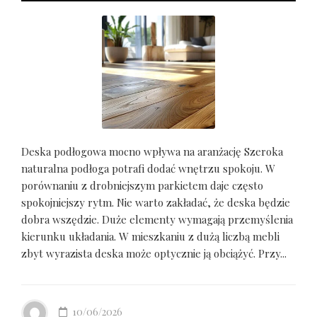
Deska podłogowa mocno wpływa na aranżację Szeroka
naturalna podłoga potrafi dodać wnętrzu spokoju. W
porównaniu z drobniejszym parkietem daje często
spokojniejszy rytm. Nie warto zakładać, że deska będzie
dobra wszędzie. Duże elementy wymagają przemyślenia
kierunku układania. W mieszkaniu z dużą liczbą mebli
zbyt wyrazista deska może optycznie ją obciążyć. Przy...
10/06/2026