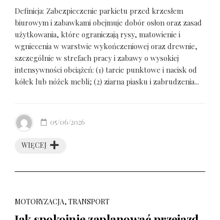
Definicja: Zabezpieczenie parkietu przed krzesłem
biurowym i zabawkami obejmuje dobór osłon oraz zasad
użytkowania, które ograniczają rysy, matowienie i
wgniecenia w warstwie wykończeniowej oraz drewnie,
szczególnie w strefach pracy i zabawy o wysokiej
intensywności obciążeń: (1) tarcie punktowe i nacisk od
kółek lub nóżek mebli; (2) ziarna piasku i zabrudzenia...
05/06/2026
WIĘCEJ
MOTORYZACJA, TRANSPORT
Jak spokojnie zaplanować przejazd