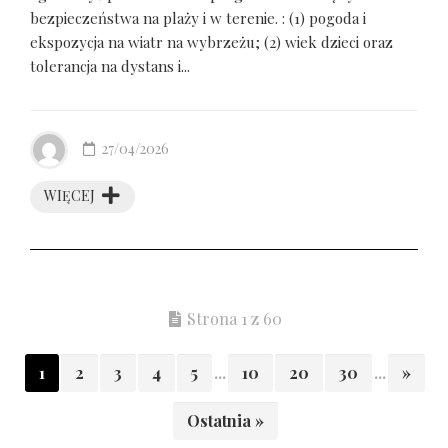
bezpieczeństwa na plaży i w terenie. : (1) pogoda i
ekspozycja na wiatr na wybrzeżu; (2) wiek dzieci oraz
tolerancja na dystans i...
27/04/2026
WIĘCEJ
Strona 1 z 60
1
2
3
4
5
...
10
20
30
...
»
Ostatnia »