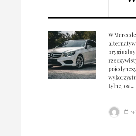
W Mercedes
alternatyw
oryginalny
rzeczywist
pojedynczy
wykorzyst
tylnej osi...
24