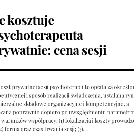
le kosztuje
sychoterapeuta
rywatnie: cena sesji
Koszt prywatnej sesji psychoterapii to opłata za określo
peutycznej i sposób realizacji świadczenia, ustalana r
mierzalne składowe organizacyjne i kompetencyjne, a
owana poprawnie dopiero po uwzględnieniu parametr
 warunków współpracy: (1) lokalizacja i koszty prowadz
) forma oraz czas trwania sesji; (3)...