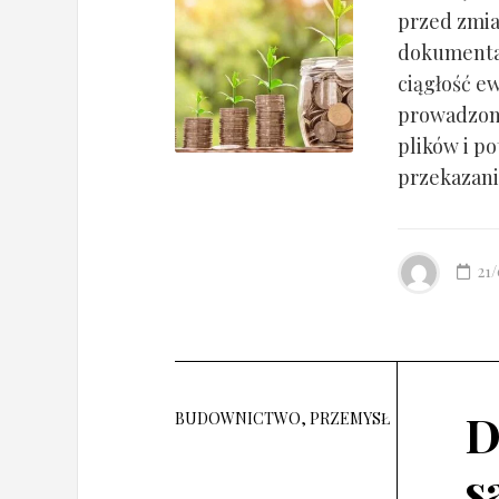
przed zmia
dokumentac
ciągłość ew
prowadzony
plików i po
przekazania
21
D
BUDOWNICTWO, PRZEMYSŁ
s