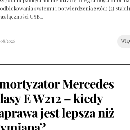
yć stanu pamięci ani nie utracić integralności informacj
odblokowania systemu i potwierdzenia zgód; (2) stabil
raz łączności USB...
/08/2026
WIĘ
mortyzator Mercedes
lasy E W212 – kiedy
aprawa jest lepsza niż
ymiana?