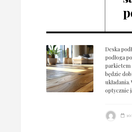
p
Deska podł
podłoga po
parkietem d
będzie dob
układania.
optycznie ją
10