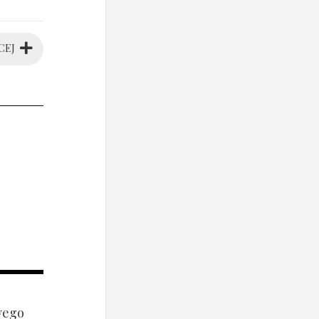
CEJ
wego