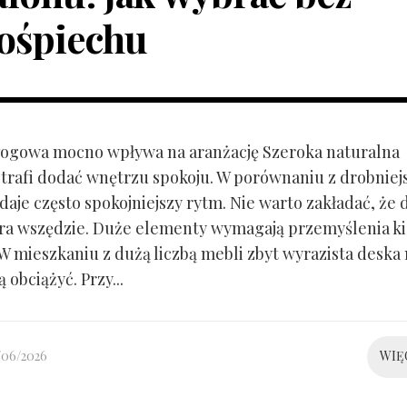
ośpiechu
ogowa mocno wpływa na aranżację Szeroka naturalna
trafi dodać wnętrzu spokoju. W porównaniu z drobnie
aje często spokojniejszy rytm. Nie warto zakładać, że 
ra wszędzie. Duże elementy wymagają przemyślenia k
 W mieszkaniu z dużą liczbą mebli zbyt wyrazista deska
 obciążyć. Przy...
/06/2026
WIĘ