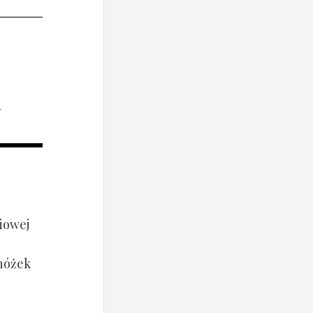
i
iowej
 nóżek