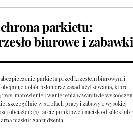
chrona parkietu:
rzesło biurowe i zabawk
 Zabezpieczenie parkietu przed krzesłem biurowym i
obejmuje dobór osłon oraz zasad użytkowania, które
ą rysy, matowienie i wgniecenia w warstwie wykończen
ie, szczególnie w strefach pracy i zabawy o wysokiej
ci obciążeń: (1) tarcie punktowe i nacisk od kółek lub
ziarna piasku i zabrudzenia...