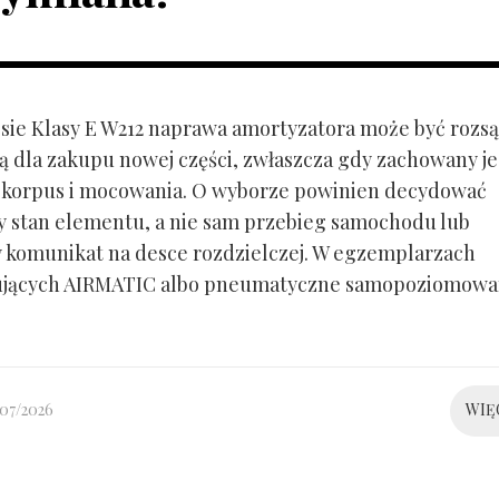
ie Klasy E W212 naprawa amortyzatora może być rozs
ą dla zakupu nowej części, zwłaszcza gdy zachowany je
 korpus i mocowania. O wyborze powinien decydować
y stan elementu, a nie sam przebieg samochodu lub
 komunikat na desce rozdzielczej. W egzemplarzach
ujących AIRMATIC albo pneumatyczne samopoziomowa
/07/2026
WIĘ