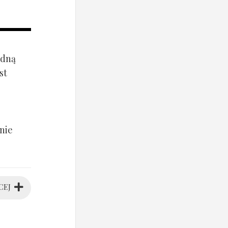
ądną
st
nie
CEJ