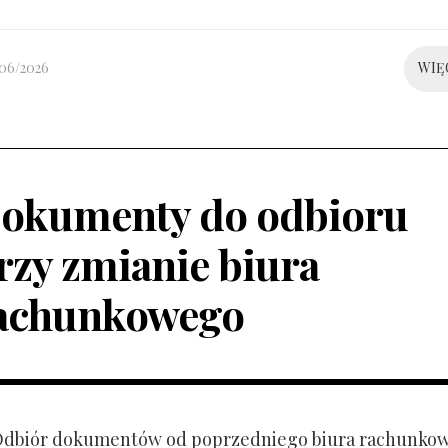
/06/2026
WIĘ
okumenty do odbioru
rzy zmianie biura
achunkowego
 Odbiór dokumentów od poprzedniego biura rachunko