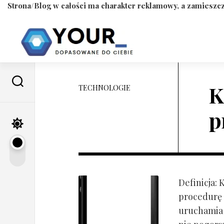
Strona/Blog w całości ma charakter reklamowy, a zamieszcz
Skip
to
content
K
TECHNOLOGIE
p
Definicja:
procedurę 
uruchamia s