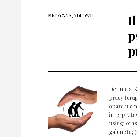
I
MEDYCYNA, ZDROWIE
p
p
Definicja: 
pracy tera
oparciu o 
interpret
usługi oraz
gabinetu; (2