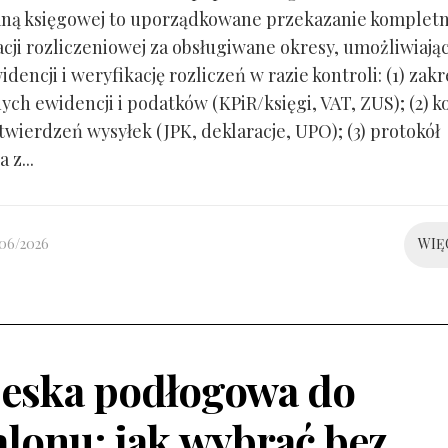
ną księgowej to uporządkowane przekazanie kompletn
ji rozliczeniowej za obsługiwane okresy, umożliwiają
idencji i weryfikację rozliczeń w razie kontroli: (1) zakr
ch ewidencji i podatków (KPiR/księgi, VAT, ZUS); (2) 
twierdzeń wysyłek (JPK, deklaracje, UPO); (3) protokół
 z...
/06/2026
WIĘ
eska podłogowa do
alonu: jak wybrać bez