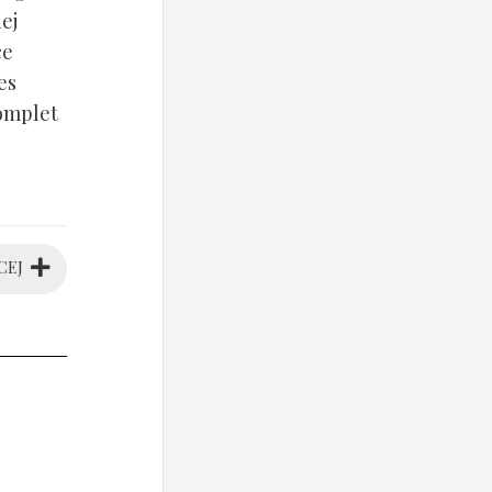
ej
ce
es
komplet
CEJ