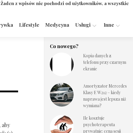
. Żaden z wpisów nie pochodzi od użytkowników, a wszystkie
rywka
Lifestyle
Medycyna
Usługi
Inne
Motoryzacja,
Turystyka,
Co nowego?
Transport
Sport
Kopia danych z
Technologie
telefonu przy czarnym
ekranie
Amortyzator Mercedes
Klasy E W212 – kiedy
naprawa jest lepsza niż
wymiana?
Ile kosztuje
, aby
psychoterapeuta
prywatnie: cena sesji