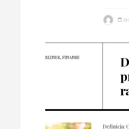
23
D
BIZNES, FINANSE
p
r
Definicja: