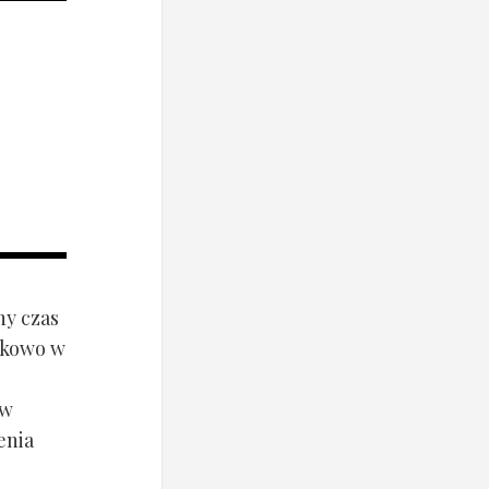
ny czas
ynkowo w
ów
enia