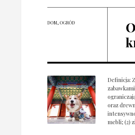
O
DOM, OGRÓD
k
Definicja:
zabawkami 
ograniczaj
oraz drewn
intensywnoś
mebli; (2) 