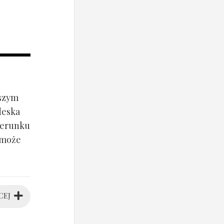
jszym
deska
ierunku
 może
CEJ