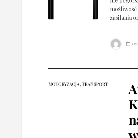
nie pogorsz
możliwość 
zasilania o
05
A
MOTORYZACJA, TRANSPORT
K
n
w