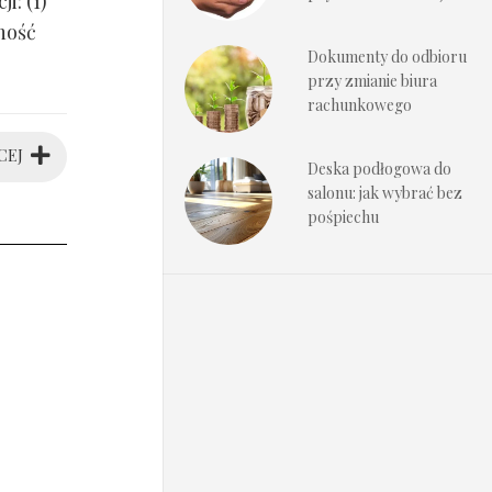
i: (1)
ność
Dokumenty do odbioru
przy zmianie biura
rachunkowego
CEJ
Deska podłogowa do
salonu: jak wybrać bez
pośpiechu