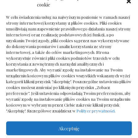
Dokumenty do odbioru przy zmianie biura
cookie
rachunkowego
W celu świadczenia usług na najwyższym poziomie w ramach naszej
strony internetowej korzystamy z plików cookies. Pliki cookies
umożliwiają nam zapewnienie prawidłowego działania naszej strony
internetowej oraz realizację podstawowych jej funkcji, a po
Deska podłogowa do salonu: jak wybrać bez
uzyskaniu Twojej zgody, pliki cookies są przez nas wykorzystywane
pośpiechu
do dokonywania pomiarów i analiz korzystania ze strony
internetowej, a także do celów marketingowych. Strona
wykorzystuje również pliki cookies podmiotów trzecich w celu
korzystania z zewnętrznych narzędzi analitycznych i
marketingowych. Aby wyrazić zgodę na instalowanie na Twoim
urządzeniu końcowym plików cookies wszystkich wskazanych wyżej
kategorii kliknij przycisk "Akceptuję". Poszczególne ustawienia plików
cookies możesz zmieniać po kliknięciu przycisku „Zobacz
preferencje”. Jeśli ustawienia odpowiadają Twoim preferencjom, aby
wyrazić zgodę na instalowanie plików cookies na Twoim urządzeniu
końcowym w wybranym przez Ciebie zakresie kliknij przycisk
"Akceptuję". Szczegółowe znajdziesz w
Polityce prywatności
.
Akceptuję
Wszelkie prawa zastrzezone