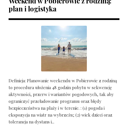
Weekend w Pobierowie z rodziną:
plan i logistyka
Definicja: Planowanie weekendu w Pobierowie z rodziną
to procedura ułożenia 48 godzin pobytu w sekwencję
aktywności, przerw i wariantów pogodowych, tak aby
ograniczyć przeładowanie programu oraz błędy
bezpieczeństwa na plaży i w terenie. : (1) pogoda i
ekspozycja na wiatr na wybrzeżu; (2) wiek dzieci oraz
tolerancja na dystans i...