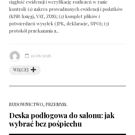
ciągłość ewidencji i weryfikację rozliczeń w razie
kontroli: (1) zakres prowadzonych ewidencji i podatków
(KPiR/księgi, VAT, ZUS); (2) komplet plików i
potwierdzeń wysyłek (JPK, deklaracje, UPO); (3)
protokół przekazania z...
21/06/2026
WIĘCEJ
BUDOWNICTWO, PRZEMYSŁ
Deska podłogowa do salonu: jak
wybrać bez pośpiechu