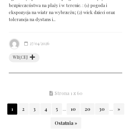
bezpieczeństwa na plaży i w terenie. : (1) pogoda i
ekspozycja na wiatr na wybrzeżu; (2) wiek dzieci oraz
tolerancja na dystans i...
27/04/2026
WIĘCEJ
Strona 1 z 60
1
2
3
4
5
...
10
20
30
...
»
Ostatnia »