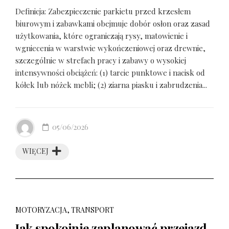
Definicja: Zabezpieczenie parkietu przed krzesłem
biurowym i zabawkami obejmuje dobór osłon oraz zasad
użytkowania, które ograniczają rysy, matowienie i
wgniecenia w warstwie wykończeniowej oraz drewnie,
szczególnie w strefach pracy i zabawy o wysokiej
intensywności obciążeń: (1) tarcie punktowe i nacisk od
kółek lub nóżek mebli; (2) ziarna piasku i zabrudzenia...
05/06/2026
WIĘCEJ
MOTORYZACJA, TRANSPORT
Jak spokojnie zaplanować przejazd