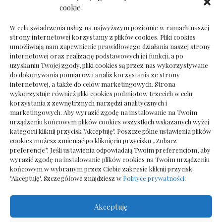
Ile kosztuje psychoterapeuta prywatnie: cena
cookie
sesji
W celu świadczenia usług na najwyższym poziomie w ramach naszej
strony internetowej korzystamy z plików cookies. Pliki cookies
umożliwiają nam zapewnienie prawidłowego działania naszej strony
internetowej oraz realizację podstawowych jej funkcji, a po
Dokumenty do odbioru przy zmianie biura
uzyskaniu Twojej zgody, pliki cookies są przez nas wykorzystywane
rachunkowego
do dokonywania pomiarów i analiz korzystania ze strony
internetowej, a także do celów marketingowych. Strona
wykorzystuje również pliki cookies podmiotów trzecich w celu
korzystania z zewnętrznych narzędzi analitycznych i
marketingowych. Aby wyrazić zgodę na instalowanie na Twoim
urządzeniu końcowym plików cookies wszystkich wskazanych wyżej
kategorii kliknij przycisk "Akceptuję". Poszczególne ustawienia plików
cookies możesz zmieniać po kliknięciu przycisku „Zobacz
preferencje”. Jeśli ustawienia odpowiadają Twoim preferencjom, aby
wyrazić zgodę na instalowanie plików cookies na Twoim urządzeniu
końcowym w wybranym przez Ciebie zakresie kliknij przycisk
"Akceptuję". Szczegółowe znajdziesz w
Polityce prywatności
.
Akceptuję
Wszelkie prawa zastrzezone