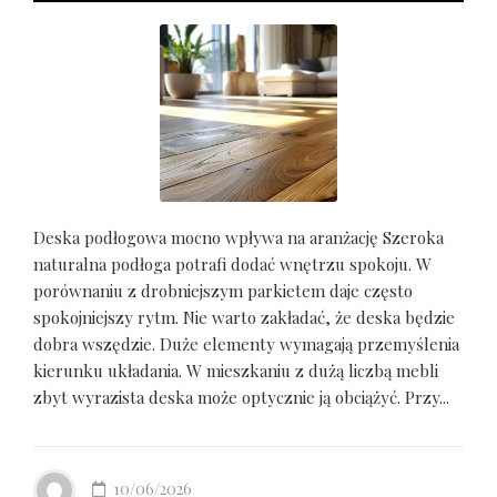
Deska podłogowa mocno wpływa na aranżację Szeroka
naturalna podłoga potrafi dodać wnętrzu spokoju. W
porównaniu z drobniejszym parkietem daje często
spokojniejszy rytm. Nie warto zakładać, że deska będzie
dobra wszędzie. Duże elementy wymagają przemyślenia
kierunku układania. W mieszkaniu z dużą liczbą mebli
zbyt wyrazista deska może optycznie ją obciążyć. Przy...
10/06/2026