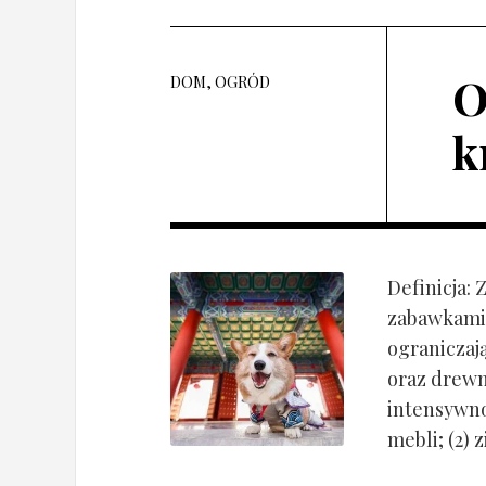
O
DOM, OGRÓD
k
Definicja:
zabawkami 
ograniczaj
oraz drewn
intensywnoś
mebli; (2) 