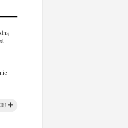
ądną
st
nie
CEJ