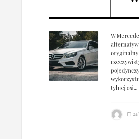
W Mercedes
alternatyw
oryginalny
rzeczywist
pojedynczy
wykorzyst
tylnej osi...
24