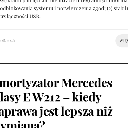
yć stanu pamięci ani nie utracić integralności informacj
odblokowania systemu i potwierdzenia zgód; (2) stabil
raz łączności USB...
/08/2026
WIĘ
mortyzator Mercedes
lasy E W212 – kiedy
aprawa jest lepsza niż
ymiana?