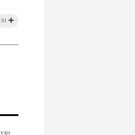
CEJ
wego