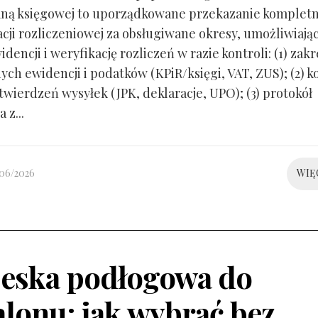
ną księgowej to uporządkowane przekazanie kompletn
ji rozliczeniowej za obsługiwane okresy, umożliwiają
idencji i weryfikację rozliczeń w razie kontroli: (1) zakr
ch ewidencji i podatków (KPiR/księgi, VAT, ZUS); (2) 
twierdzeń wysyłek (JPK, deklaracje, UPO); (3) protokół
 z...
/06/2026
WIĘ
eska podłogowa do
alonu: jak wybrać bez