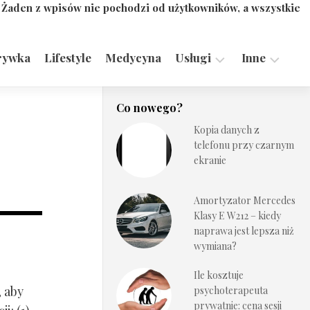
. Żaden z wpisów nie pochodzi od użytkowników, a wszystkie
rywka
Lifestyle
Medycyna
Usługi
Inne
Motoryzacja,
Turystyka,
Co nowego?
Transport
Sport
Kopia danych z
Technologie
telefonu przy czarnym
ekranie
Amortyzator Mercedes
Klasy E W212 – kiedy
naprawa jest lepsza niż
wymiana?
Ile kosztuje
, aby
psychoterapeuta
prywatnie: cena sesji