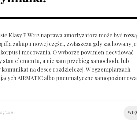
ie Klasy E W212 naprawa amortyzatora może być rozs
ą dla zakupu nowej części, zwłaszcza gdy zachowany je
 korpus i mocowania. O wyborze powinien decydować
y stan elementu, a nie sam przebieg samochodu lub
 komunikat na desce rozdzielczej. W egzemplarzach
ujących AIRMATIC albo pneumatyczne samopoziomowa
/07/2026
WIĘ