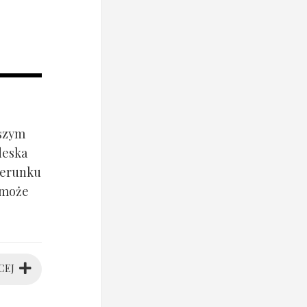
jszym
deska
ierunku
 może
CEJ