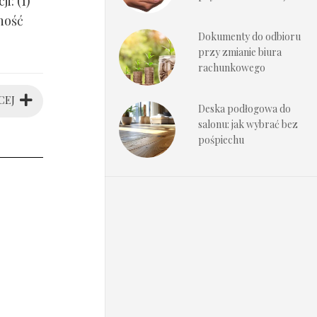
i: (1)
ność
Dokumenty do odbioru
przy zmianie biura
rachunkowego
CEJ
Deska podłogowa do
salonu: jak wybrać bez
pośpiechu