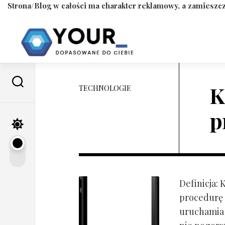
Strona/Blog w całości ma charakter reklamowy, a zamieszcz
Skip
to
content
K
TECHNOLOGIE
p
Definicja:
procedurę 
uruchamia s