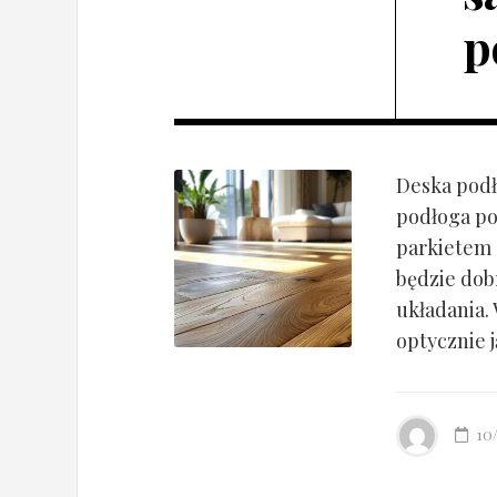
p
Deska podł
podłoga po
parkietem d
będzie dob
układania.
optycznie ją
10