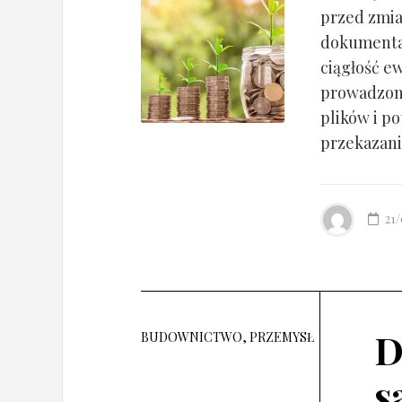
przed zmia
dokumentac
ciągłość ew
prowadzony
plików i po
przekazania
21
D
BUDOWNICTWO, PRZEMYSŁ
s