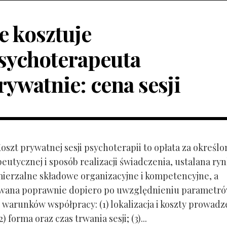
le kosztuje
sychoterapeuta
rywatnie: cena sesji
Koszt prywatnej sesji psychoterapii to opłata za określo
peutycznej i sposób realizacji świadczenia, ustalana r
mierzalne składowe organizacyjne i kompetencyjne, a
owana poprawnie dopiero po uwzględnieniu parametr
 warunków współpracy: (1) lokalizacja i koszty prowadz
) forma oraz czas trwania sesji; (3)...