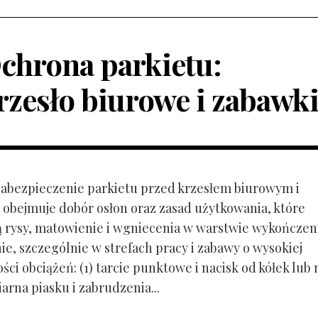
chrona parkietu:
rzesło biurowe i zabawk
 Zabezpieczenie parkietu przed krzesłem biurowym i
obejmuje dobór osłon oraz zasad użytkowania, które
ą rysy, matowienie i wgniecenia w warstwie wykończen
ie, szczególnie w strefach pracy i zabawy o wysokiej
ci obciążeń: (1) tarcie punktowe i nacisk od kółek lub
ziarna piasku i zabrudzenia...