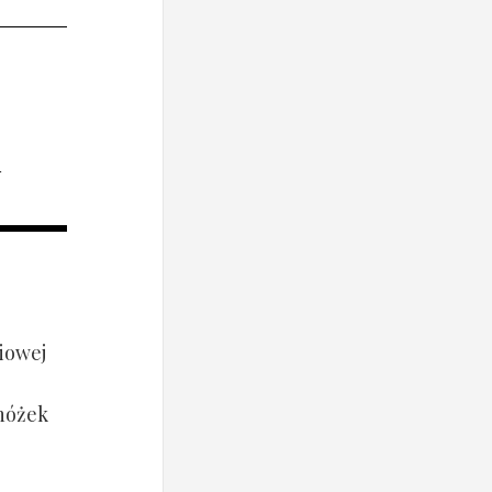
i
iowej
 nóżek