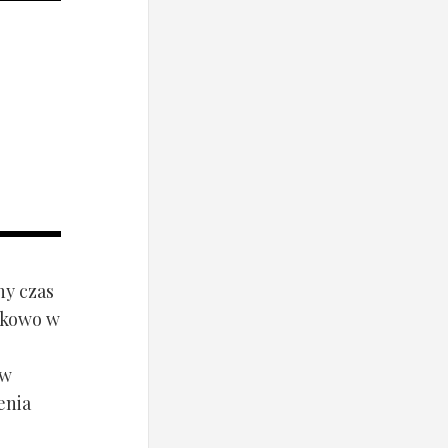
ny czas
ynkowo w
ów
enia