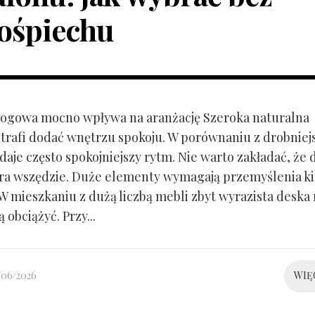
ośpiechu
ogowa mocno wpływa na aranżację Szeroka naturalna
trafi dodać wnętrzu spokoju. W porównaniu z drobnie
aje często spokojniejszy rytm. Nie warto zakładać, że 
ra wszędzie. Duże elementy wymagają przemyślenia k
 W mieszkaniu z dużą liczbą mebli zbyt wyrazista deska
 obciążyć. Przy...
/06/2026
WIĘ