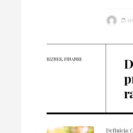
23
D
BIZNES, FINANSE
p
r
Definicja: