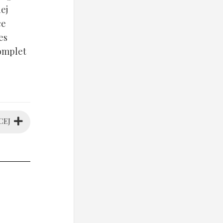
ej
ce
es
komplet
CEJ