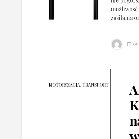
nie pogorsz
możliwość 
zasilania o
05
A
MOTORYZACJA, TRANSPORT
K
n
w