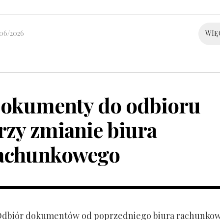
/06/2026
WIĘ
okumenty do odbioru
rzy zmianie biura
achunkowego
 Odbiór dokumentów od poprzedniego biura rachunko