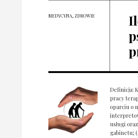
I
MEDYCYNA, ZDROWIE
p
p
Definicja: 
pracy tera
oparciu o 
interpret
usługi oraz
gabinetu; (2