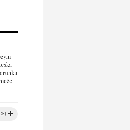
jszym
deska
ierunku
 może
CEJ