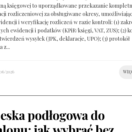
ną księgowej to uporządkowane przekazanie kompletn
ji rozliczeniowej za obsługiwane okresy, umożliwiają
idencji i weryfikację rozliczeń w razie kontroli: (1) zakr
ch ewidencji i podatków (KPiR/księgi, VAT, ZUS); (2) 
twierdzeń wysyłek (JPK, deklaracje, UPO); (3) protokół
 z...
/06/2026
WIĘ
eska podłogowa do
alonu: jak wybrać bez