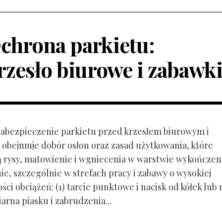
chrona parkietu:
rzesło biurowe i zabawk
 Zabezpieczenie parkietu przed krzesłem biurowym i
obejmuje dobór osłon oraz zasad użytkowania, które
ą rysy, matowienie i wgniecenia w warstwie wykończen
ie, szczególnie w strefach pracy i zabawy o wysokiej
ci obciążeń: (1) tarcie punktowe i nacisk od kółek lub
ziarna piasku i zabrudzenia...