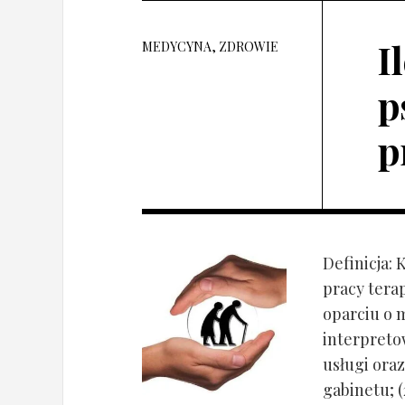
I
MEDYCYNA, ZDROWIE
p
p
Definicja: 
pracy tera
oparciu o 
interpret
usługi oraz
gabinetu; (2