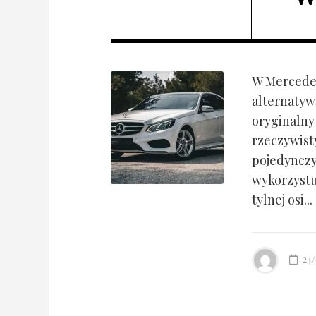
W Mercedes
alternatyw
oryginalny
rzeczywist
pojedynczy
wykorzyst
tylnej osi...
24