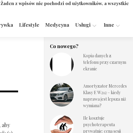
. Żaden z wpisów nie pochodzi od użytkowników, a wszystkie
rywka
Lifestyle
Medycyna
Usługi
Inne
Motoryzacja,
Turystyka,
Co nowego?
Transport
Sport
Kopia danych z
Technologie
telefonu przy czarnym
ekranie
Amortyzator Mercedes
Klasy E W212 – kiedy
naprawa jest lepsza niż
wymiana?
Ile kosztuje
, aby
psychoterapeuta
prywatnie: cena sesji