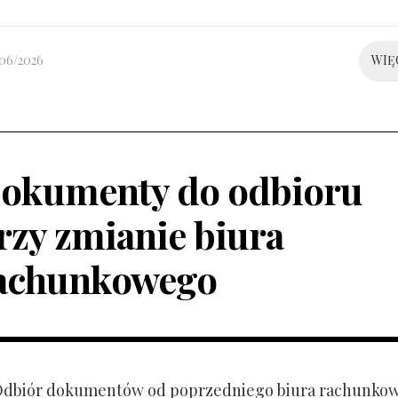
/06/2026
WIĘ
okumenty do odbioru
rzy zmianie biura
achunkowego
 Odbiór dokumentów od poprzedniego biura rachunko