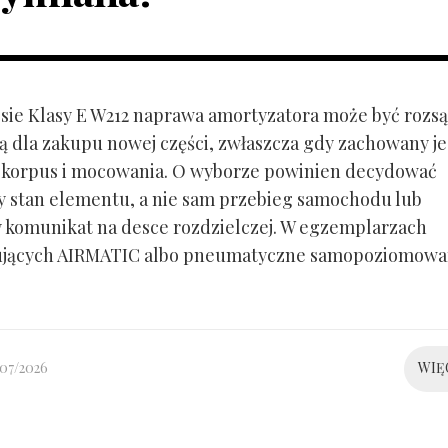
ie Klasy E W212 naprawa amortyzatora może być rozs
ą dla zakupu nowej części, zwłaszcza gdy zachowany je
 korpus i mocowania. O wyborze powinien decydować
y stan elementu, a nie sam przebieg samochodu lub
 komunikat na desce rozdzielczej. W egzemplarzach
ujących AIRMATIC albo pneumatyczne samopoziomowa
/07/2026
WIĘ