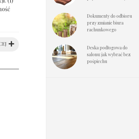
i: (1)
ność
Dokumenty do odbioru
przy zmianie biura
rachunkowego
CEJ
Deska podłogowa do
salonu: jak wybrać bez
pośpiechu