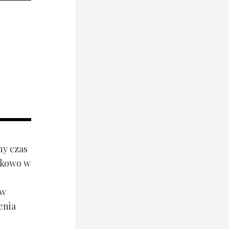
ny czas
ynkowo w
ów
enia