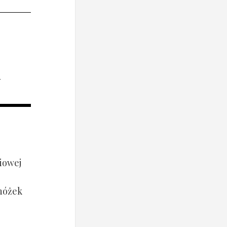
i
iowej
 nóżek