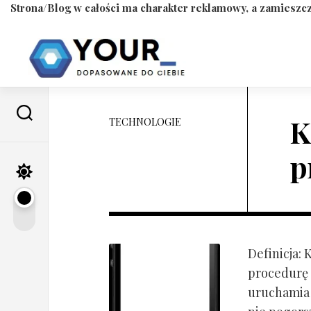
Strona/Blog w całości ma charakter reklamowy, a zamieszcz
Skip
to
content
K
TECHNOLOGIE
p
Definicja:
procedurę 
uruchamia s