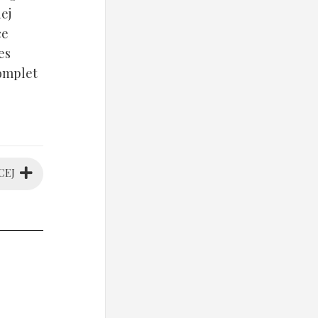
ej
ce
es
komplet
CEJ