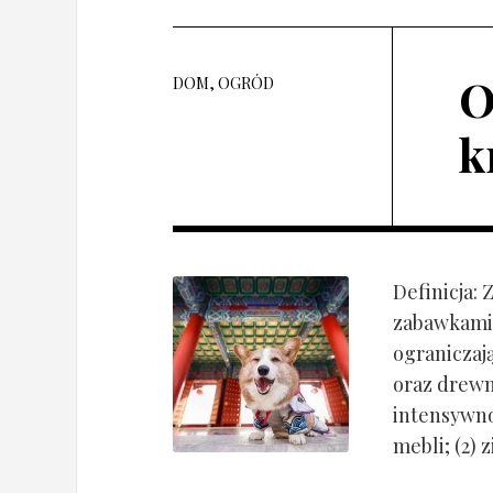
O
DOM, OGRÓD
k
Definicja:
zabawkami 
ograniczaj
oraz drewn
intensywnoś
mebli; (2) 