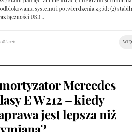
yć stanu pamięci ani nie utracić integralności informacj
odblokowania systemu i potwierdzenia zgód; (2) stabil
raz łączności USB...
/08/2026
WIĘ
mortyzator Mercedes
lasy E W212 – kiedy
aprawa jest lepsza niż
ymiana?