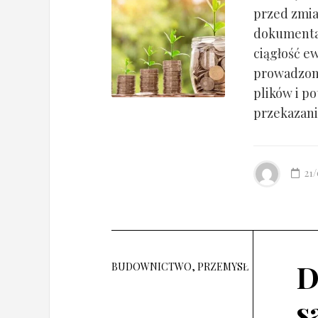
przed zmia
dokumentac
ciągłość ew
prowadzony
plików i po
przekazania
21
D
BUDOWNICTWO, PRZEMYSŁ
s