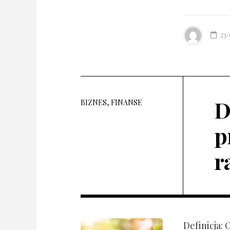
23
D
BIZNES, FINANSE
p
r
Definicja: