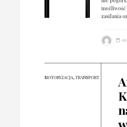
nie pogorsz
możliwość 
zasilania o
05
A
MOTORYZACJA, TRANSPORT
K
n
w