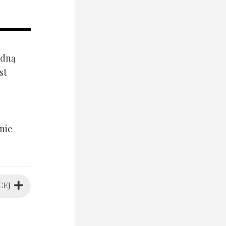
ądną
st
nie
CEJ