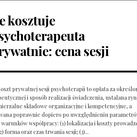
le kosztuje
sychoterapeuta
rywatnie: cena sesji
Koszt prywatnej sesji psychoterapii to opłata za określo
peutycznej i sposób realizacji świadczenia, ustalana r
mierzalne składowe organizacyjne i kompetencyjne, a
owana poprawnie dopiero po uwzględnieniu parametr
 warunków współpracy: (1) lokalizacja i koszty prowadz
) forma oraz czas trwania sesji; (3)...