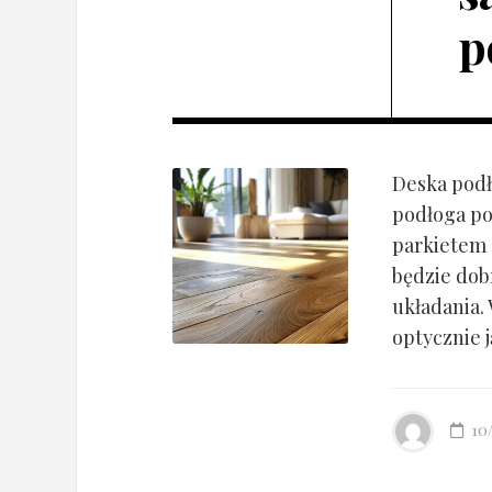
p
Deska podł
podłoga po
parkietem d
będzie dob
układania.
optycznie ją
10