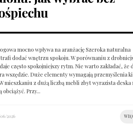
ośpiechu
ogowa mocno wpływa na aranżację Szeroka naturalna
trafi dodać wnętrzu spokoju. W porównaniu z drobnie
aje często spokojniejszy rytm. Nie warto zakładać, że 
ra wszędzie. Duże elementy wymagają przemyślenia k
 W mieszkaniu z dużą liczbą mebli zbyt wyrazista deska
 obciążyć. Przy...
/06/2026
WIĘ