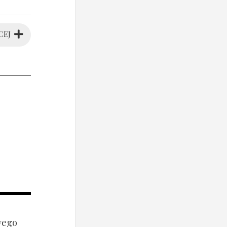
CEJ
wego