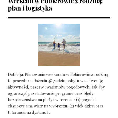
Weekend w Pobierowie z rodziną:
plan i logistyka
Definicja: Planowanie weekendu w Pobierowie z rodziną
to procedura ułożenia 48 godzin pobytu w sekwencję
aktywności, przerw i wariantów pogodowych, tak aby
ograniczyć przeładowanie programu oraz błędy
bezpieczeństwa na plaży i w terenie. : (1) pogoda i
ekspozycja na wiatr na wybrzeżu; (2) wiek dzieci oraz
tolerancja na dystans i...