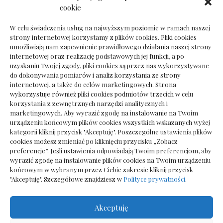
Dokumenty do odbioru przy zmianie biura
cookie
rachunkowego
W celu świadczenia usług na najwyższym poziomie w ramach naszej
strony internetowej korzystamy z plików cookies. Pliki cookies
umożliwiają nam zapewnienie prawidłowego działania naszej strony
internetowej oraz realizację podstawowych jej funkcji, a po
Deska podłogowa do salonu: jak wybrać bez
uzyskaniu Twojej zgody, pliki cookies są przez nas wykorzystywane
pośpiechu
do dokonywania pomiarów i analiz korzystania ze strony
internetowej, a także do celów marketingowych. Strona
wykorzystuje również pliki cookies podmiotów trzecich w celu
korzystania z zewnętrznych narzędzi analitycznych i
marketingowych. Aby wyrazić zgodę na instalowanie na Twoim
urządzeniu końcowym plików cookies wszystkich wskazanych wyżej
kategorii kliknij przycisk "Akceptuję". Poszczególne ustawienia plików
cookies możesz zmieniać po kliknięciu przycisku „Zobacz
preferencje”. Jeśli ustawienia odpowiadają Twoim preferencjom, aby
wyrazić zgodę na instalowanie plików cookies na Twoim urządzeniu
końcowym w wybranym przez Ciebie zakresie kliknij przycisk
"Akceptuję". Szczegółowe znajdziesz w
Polityce prywatności
.
Akceptuję
Wszelkie prawa zastrzezone