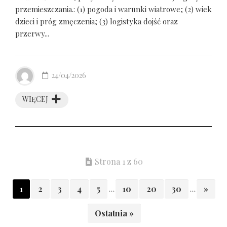
przemieszczania.: (1) pogoda i warunki wiatrowe; (2) wiek
dzieci i próg zmęczenia; (3) logistyka dojść oraz
przerwy...
24/04/2026
WIĘCEJ
Strona 1 z 60
1
2
3
4
5
...
10
20
30
...
»
Ostatnia »