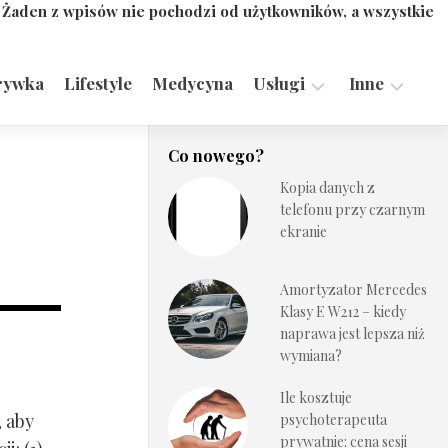
. Żaden z wpisów nie pochodzi od użytkowników, a wszystkie
rywka
Lifestyle
Medycyna
Usługi
Inne
Motoryzacja,
Turystyka,
Co nowego?
Transport
Sport
Kopia danych z
Technologie
telefonu przy czarnym
ekranie
Amortyzator Mercedes
Klasy E W212 – kiedy
naprawa jest lepsza niż
wymiana?
Ile kosztuje
, aby
psychoterapeuta
prywatnie: cena sesji