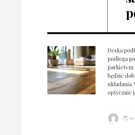
p
Deska podł
podłoga po
parkietem d
będzie dob
układania.
optycznie ją
10