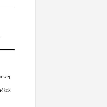
i
iowej
 nóżek