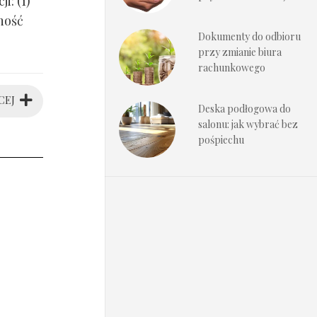
i: (1)
ność
Dokumenty do odbioru
przy zmianie biura
rachunkowego
CEJ
Deska podłogowa do
salonu: jak wybrać bez
pośpiechu