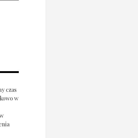
ny czas
ynkowo w
ów
enia