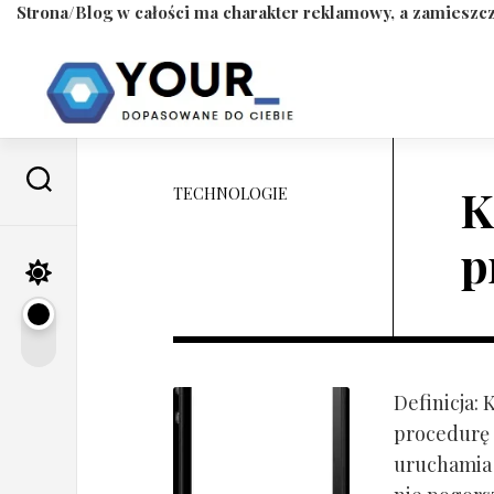
Strona/Blog w całości ma charakter reklamowy, a zamieszcz
Skip
to
content
K
TECHNOLOGIE
p
Definicja:
procedurę 
uruchamia s