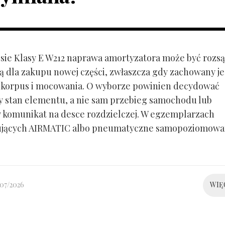
ie Klasy E W212 naprawa amortyzatora może być rozs
ą dla zakupu nowej części, zwłaszcza gdy zachowany je
 korpus i mocowania. O wyborze powinien decydować
y stan elementu, a nie sam przebieg samochodu lub
 komunikat na desce rozdzielczej. W egzemplarzach
ujących AIRMATIC albo pneumatyczne samopoziomowa
/07/2026
WIĘ