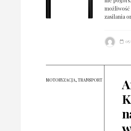
nie pogorsz
możliwość 
zasilania o
05
A
MOTORYZACJA, TRANSPORT
K
n
w