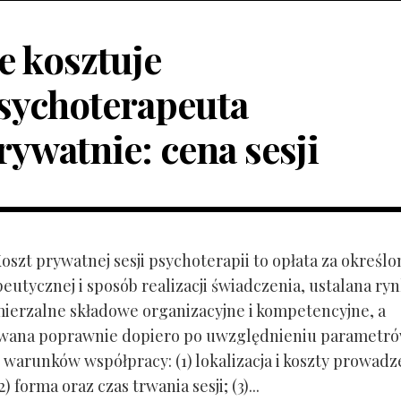
le kosztuje
sychoterapeuta
rywatnie: cena sesji
Koszt prywatnej sesji psychoterapii to opłata za określo
peutycznej i sposób realizacji świadczenia, ustalana r
mierzalne składowe organizacyjne i kompetencyjne, a
owana poprawnie dopiero po uwzględnieniu parametr
 warunków współpracy: (1) lokalizacja i koszty prowadz
) forma oraz czas trwania sesji; (3)...