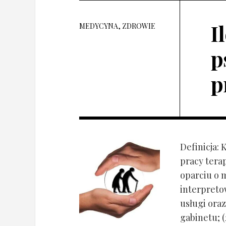
I
MEDYCYNA, ZDROWIE
p
p
Definicja: 
pracy tera
oparciu o 
interpret
usługi oraz
gabinetu; (2