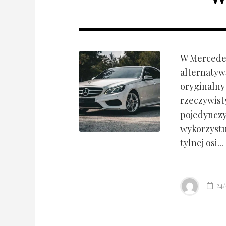
W Mercedes
alternatyw
oryginalny
rzeczywist
pojedynczy
wykorzyst
tylnej osi...
24