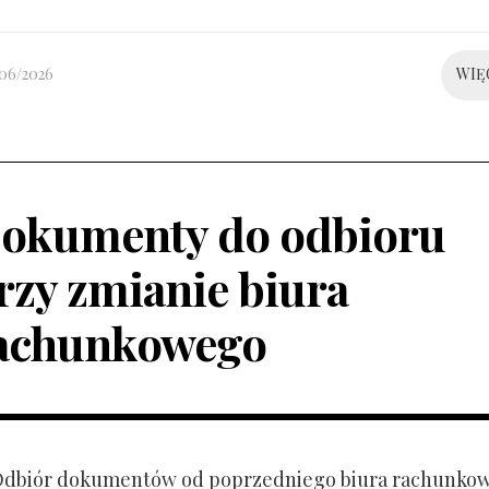
/06/2026
WIĘ
okumenty do odbioru
rzy zmianie biura
achunkowego
 Odbiór dokumentów od poprzedniego biura rachunko