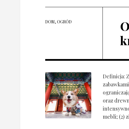
O
DOM, OGRÓD
k
Definicja:
zabawkami 
ograniczaj
oraz drewn
intensywnoś
mebli; (2) 