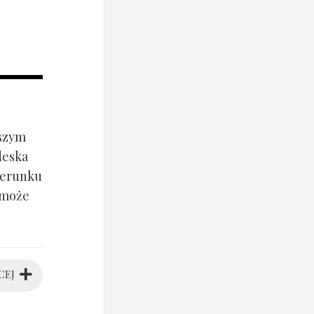
jszym
deska
ierunku
 może
CEJ