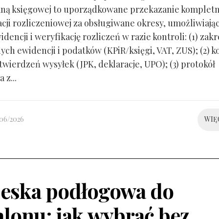
ną księgowej to uporządkowane przekazanie kompletn
ji rozliczeniowej za obsługiwane okresy, umożliwiają
idencji i weryfikację rozliczeń w razie kontroli: (1) zakr
ch ewidencji i podatków (KPiR/księgi, VAT, ZUS); (2) 
twierdzeń wysyłek (JPK, deklaracje, UPO); (3) protokół
 z...
/06/2026
WIĘ
eska podłogowa do
alonu: jak wybrać bez