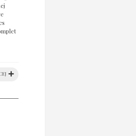
ej
ce
es
komplet
CEJ