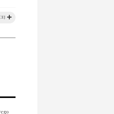
CEJ
wego