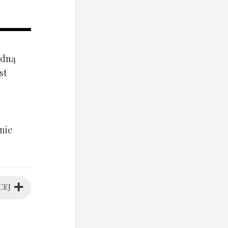
ądną
st
nie
CEJ