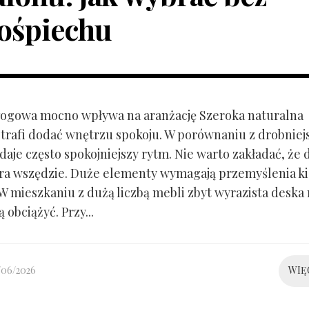
ośpiechu
ogowa mocno wpływa na aranżację Szeroka naturalna
trafi dodać wnętrzu spokoju. W porównaniu z drobnie
aje często spokojniejszy rytm. Nie warto zakładać, że 
ra wszędzie. Duże elementy wymagają przemyślenia k
 W mieszkaniu z dużą liczbą mebli zbyt wyrazista deska
 obciążyć. Przy...
/06/2026
WIĘ