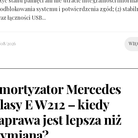
yć stanu pamięci ani nie utracić integralności informacj
odblokowania systemu i potwierdzenia zgód; (2) stabil
raz łączności USB...
/08/2026
WIĘ
mortyzator Mercedes
lasy E W212 – kiedy
aprawa jest lepsza niż
ymiana?