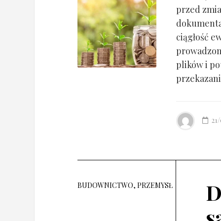
przed zmia
dokumentac
ciągłość ew
prowadzony
plików i po
przekazania
21
D
BUDOWNICTWO, PRZEMYSŁ
s