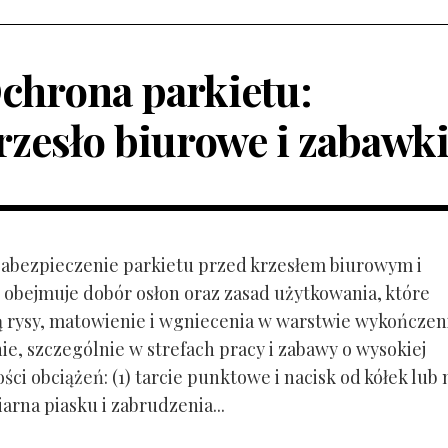
chrona parkietu:
rzesło biurowe i zabawk
 Zabezpieczenie parkietu przed krzesłem biurowym i
obejmuje dobór osłon oraz zasad użytkowania, które
ą rysy, matowienie i wgniecenia w warstwie wykończen
ie, szczególnie w strefach pracy i zabawy o wysokiej
ci obciążeń: (1) tarcie punktowe i nacisk od kółek lub
ziarna piasku i zabrudzenia...