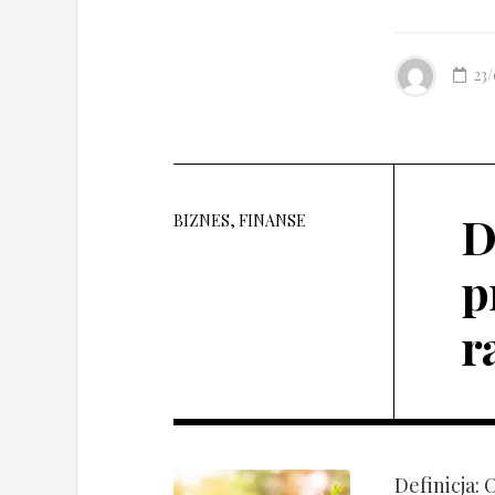
23
D
BIZNES, FINANSE
p
r
Definicja: