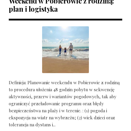
Weekend w Pobierowie z rodziną:
plan i logistyka
Definicja: Planowanie weekendu w Pobierowie z rodziną
to procedura ułożenia 48 godzin pobytu w sekwencję
aktywności, przerw i wariantów pogodowych, tak aby
ograniczyć przeładowanie programu oraz błędy
bezpieczeństwa na plaży i w terenie. : (1) pogoda i
ekspozycja na wiatr na wybrzeżu; (2) wiek dzieci oraz
tolerancja na dystans i...