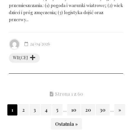
przemieszczania.: (1) pogoda i warunki wiatrowe; (2) wiek
dzieci i próg zmęczenia; (3) logistyka dojść oraz
przerwy...
24/04/2026
WIĘCEJ
Strona 1 z 60
1
2
3
4
5
...
10
20
30
...
»
Ostatnia »