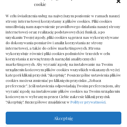
Dokumenty do odbioru przy zmianie biura
cookie
rachunkowego
W celu świadczenia usług na najwyższym poziomie w ramach naszej
strony internetowej korzystamy z plików cookies. Pliki cookies
umożliwiają nam zapewnienie prawidłowego działania naszej strony
internetowej oraz realizację podstawowych jej funkcji, a po
Deska podłogowa do salonu: jak wybrać bez
uzyskaniu Twojej zgody, pliki cookies są przez nas wykorzystywane
pośpiechu
do dokonywania pomiarów i analiz korzystania ze strony
internetowej, a także do celów marketingowych. Strona
wykorzystuje również pliki cookies podmiotów trzecich w celu
korzystania z zewnętrznych narzędzi analitycznych i
marketingowych. Aby wyrazić zgodę na instalowanie na Twoim
urządzeniu końcowym plików cookies wszystkich wskazanych wyżej
kategorii kliknij przycisk "Akceptuję". Poszczególne ustawienia plików
cookies możesz zmieniać po kliknięciu przycisku „Zobacz
preferencje”. Jeśli ustawienia odpowiadają Twoim preferencjom, aby
wyrazić zgodę na instalowanie plików cookies na Twoim urządzeniu
końcowym w wybranym przez Ciebie zakresie kliknij przycisk
"Akceptuję". Szczegółowe znajdziesz w
Polityce prywatności
.
Akceptuję
Wszelkie prawa zastrzezone