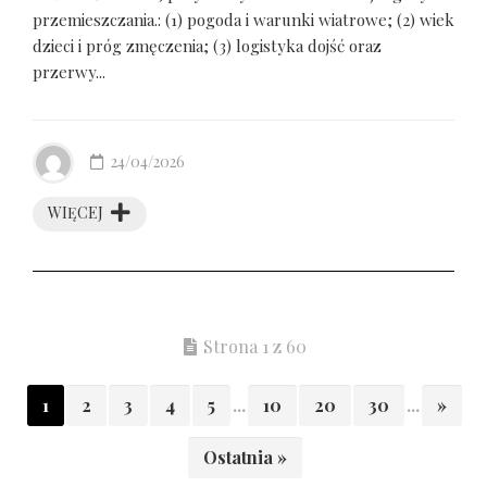
przemieszczania.: (1) pogoda i warunki wiatrowe; (2) wiek
dzieci i próg zmęczenia; (3) logistyka dojść oraz
przerwy...
24/04/2026
WIĘCEJ
Strona 1 z 60
1
2
3
4
5
...
10
20
30
...
»
Ostatnia »