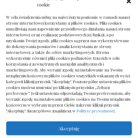
Dokumenty do odbioru przy zmianie biura
cookie
rachunkowego
W celu świadczenia usług na najwyższym poziomie w ramach naszej
strony internetowej korzystamy z plików cookies. Pliki cookies
umożliwiają nam zapewnienie prawidłowego działania naszej strony
internetowej oraz realizację podstawowych jej funkcji, a po
Deska podłogowa do salonu: jak wybrać bez
uzyskaniu Twojej zgody, pliki cookies są przez nas wykorzystywane
pośpiechu
do dokonywania pomiarów i analiz korzystania ze strony
internetowej, a także do celów marketingowych. Strona
wykorzystuje również pliki cookies podmiotów trzecich w celu
korzystania z zewnętrznych narzędzi analitycznych i
marketingowych. Aby wyrazić zgodę na instalowanie na Twoim
urządzeniu końcowym plików cookies wszystkich wskazanych wyżej
kategorii kliknij przycisk "Akceptuję". Poszczególne ustawienia plików
cookies możesz zmieniać po kliknięciu przycisku „Zobacz
preferencje”. Jeśli ustawienia odpowiadają Twoim preferencjom, aby
wyrazić zgodę na instalowanie plików cookies na Twoim urządzeniu
końcowym w wybranym przez Ciebie zakresie kliknij przycisk
"Akceptuję". Szczegółowe znajdziesz w
Polityce prywatności
.
Akceptuję
Wszelkie prawa zastrzezone