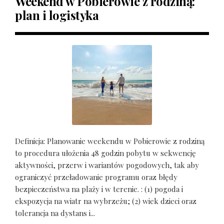
Weekend w Pobierowie z rodziną:
plan i logistyka
Definicja: Planowanie weekendu w Pobierowie z rodziną
to procedura ułożenia 48 godzin pobytu w sekwencję
aktywności, przerw i wariantów pogodowych, tak aby
ograniczyć przeładowanie programu oraz błędy
bezpieczeństwa na plaży i w terenie. : (1) pogoda i
ekspozycja na wiatr na wybrzeżu; (2) wiek dzieci oraz
tolerancja na dystans i...