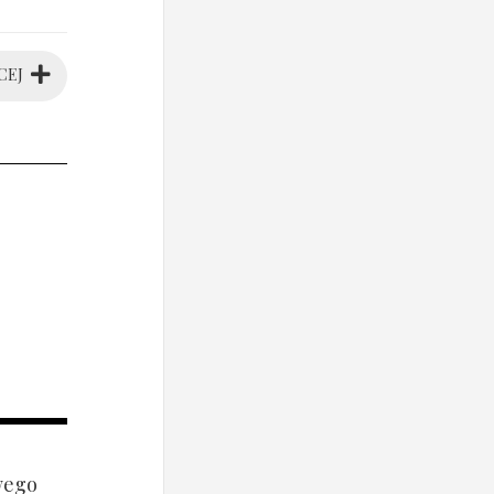
CEJ
wego