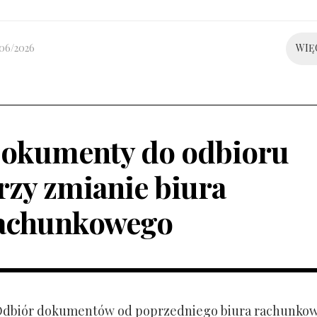
/06/2026
WIĘ
okumenty do odbioru
rzy zmianie biura
achunkowego
 Odbiór dokumentów od poprzedniego biura rachunko