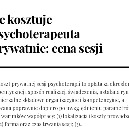
le kosztuje
sychoterapeuta
rywatnie: cena sesji
Koszt prywatnej sesji psychoterapii to opłata za określo
peutycznej i sposób realizacji świadczenia, ustalana r
mierzalne składowe organizacyjne i kompetencyjne, a
owana poprawnie dopiero po uwzględnieniu parametr
 warunków współpracy: (1) lokalizacja i koszty prowadz
) forma oraz czas trwania sesji; (3)...