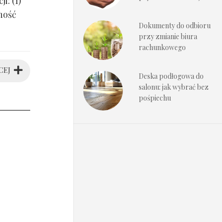
i: (1)
ność
Dokumenty do odbioru
przy zmianie biura
rachunkowego
CEJ
Deska podłogowa do
salonu: jak wybrać bez
pośpiechu