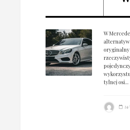
W Mercedes
alternatyw
oryginalny
rzeczywist
pojedynczy
wykorzyst
tylnej osi...
24