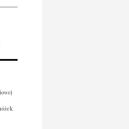
i
iowej
 nóżek