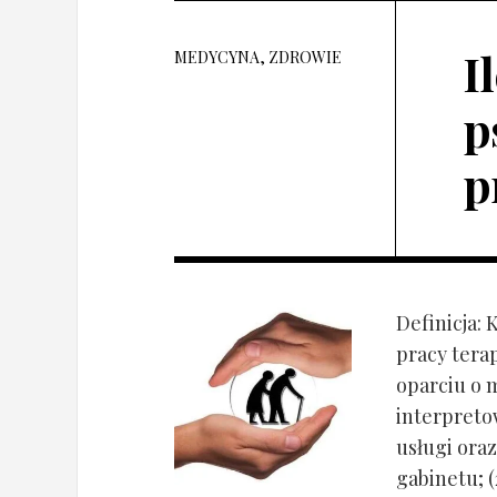
I
MEDYCYNA, ZDROWIE
p
p
Definicja: 
pracy tera
oparciu o 
interpret
usługi oraz
gabinetu; (2