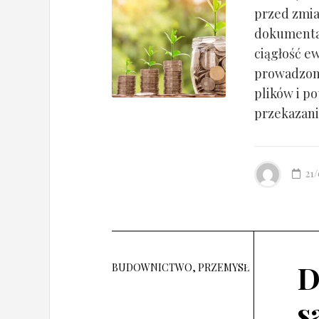
przed zmia
dokumentac
ciągłość ew
prowadzony
plików i po
przekazania
21
D
BUDOWNICTWO, PRZEMYSŁ
s