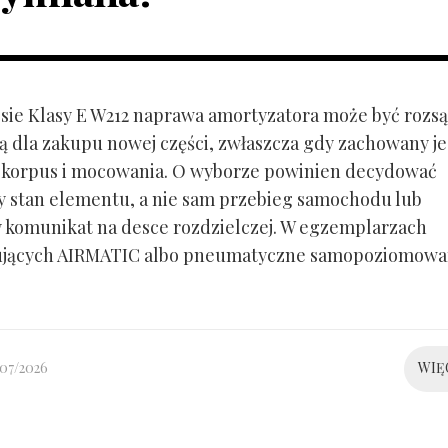
ie Klasy E W212 naprawa amortyzatora może być rozs
ą dla zakupu nowej części, zwłaszcza gdy zachowany je
 korpus i mocowania. O wyborze powinien decydować
y stan elementu, a nie sam przebieg samochodu lub
 komunikat na desce rozdzielczej. W egzemplarzach
ujących AIRMATIC albo pneumatyczne samopoziomowa
/07/2026
WIĘ