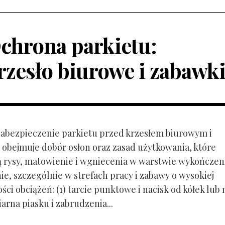
chrona parkietu:
rzesło biurowe i zabawk
 Zabezpieczenie parkietu przed krzesłem biurowym i
obejmuje dobór osłon oraz zasad użytkowania, które
ą rysy, matowienie i wgniecenia w warstwie wykończen
ie, szczególnie w strefach pracy i zabawy o wysokiej
ci obciążeń: (1) tarcie punktowe i nacisk od kółek lub
ziarna piasku i zabrudzenia...