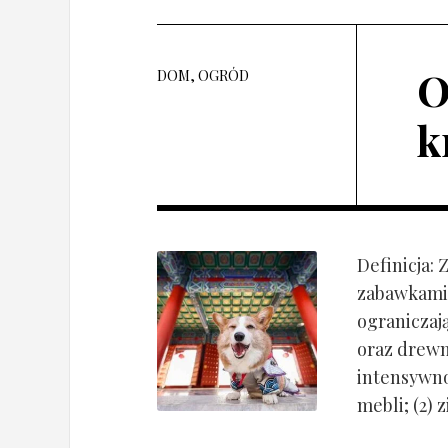
O
DOM, OGRÓD
k
Definicja:
zabawkami 
ograniczaj
oraz drewn
intensywnoś
mebli; (2) 