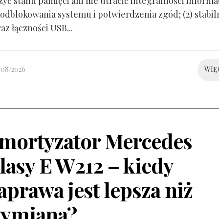
yć stanu pamięci ani nie utracić integralności informacj
odblokowania systemu i potwierdzenia zgód; (2) stabil
raz łączności USB...
/08/2026
WIĘ
mortyzator Mercedes
lasy E W212 – kiedy
aprawa jest lepsza niż
ymiana?