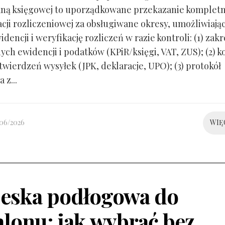
ną księgowej to uporządkowane przekazanie kompletn
ji rozliczeniowej za obsługiwane okresy, umożliwiają
idencji i weryfikację rozliczeń w razie kontroli: (1) zakr
ch ewidencji i podatków (KPiR/księgi, VAT, ZUS); (2) 
twierdzeń wysyłek (JPK, deklaracje, UPO); (3) protokół
 z...
/06/2026
WIĘ
eska podłogowa do
alonu: jak wybrać bez