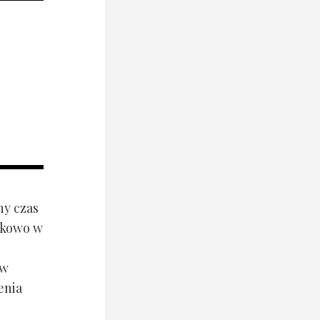
ny czas
ynkowo w
ów
enia