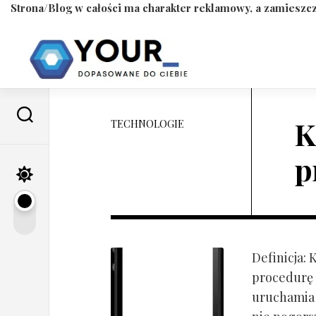
Strona/Blog w całości ma charakter reklamowy, a zamieszcz
Skip
to
content
K
TECHNOLOGIE
p
Definicja:
procedurę 
uruchamia s