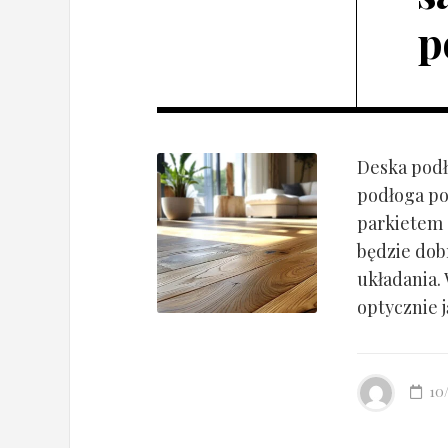
p
Deska podł
podłoga po
parkietem d
będzie dob
układania.
optycznie ją
10