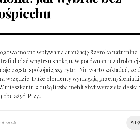
ośpiechu
ogowa mocno wpływa na aranżację Szeroka naturalna
trafi dodać wnętrzu spokoju. W porównaniu z drobnie
aje często spokojniejszy rytm. Nie warto zakładać, że 
ra wszędzie. Duże elementy wymagają przemyślenia k
 W mieszkaniu z dużą liczbą mebli zbyt wyrazista deska
 obciążyć. Przy...
/06/2026
WIĘ