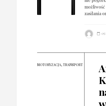
nie pogorsz
możliwość 
zasilania o
05
A
MOTORYZACJA, TRANSPORT
K
n
w