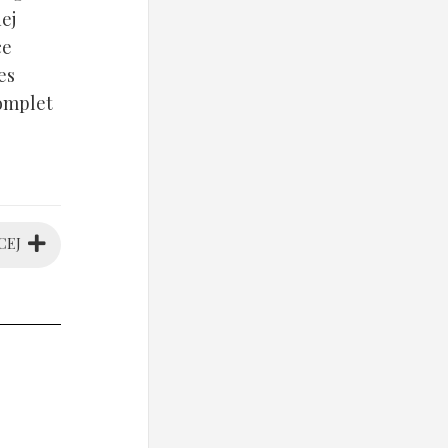
ej
ce
es
komplet
CEJ