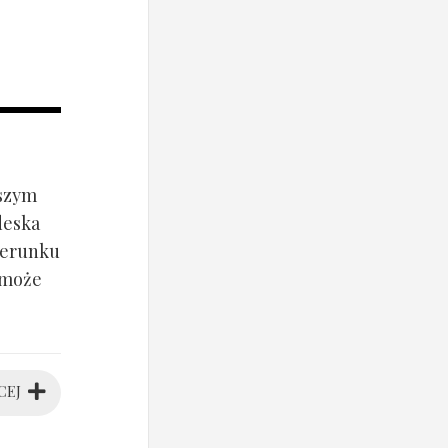
jszym
deska
ierunku
 może
CEJ