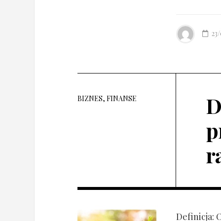
23
D
BIZNES, FINANSE
p
r
Definicja: