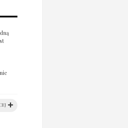
ądną
st
nie
CEJ