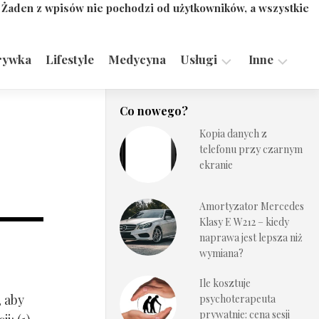
. Żaden z wpisów nie pochodzi od użytkowników, a wszystkie
rywka
Lifestyle
Medycyna
Usługi
Inne
Motoryzacja,
Turystyka,
Co nowego?
Transport
Sport
Kopia danych z
Technologie
telefonu przy czarnym
ekranie
Amortyzator Mercedes
Klasy E W212 – kiedy
naprawa jest lepsza niż
wymiana?
Ile kosztuje
, aby
psychoterapeuta
prywatnie: cena sesji