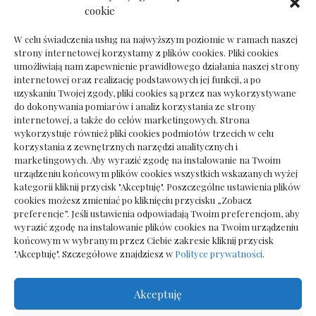
Ile kosztuje psychoterapeuta prywatnie: cena
cookie
sesji
W celu świadczenia usług na najwyższym poziomie w ramach naszej
strony internetowej korzystamy z plików cookies. Pliki cookies
umożliwiają nam zapewnienie prawidłowego działania naszej strony
internetowej oraz realizację podstawowych jej funkcji, a po
Dokumenty do odbioru przy zmianie biura
uzyskaniu Twojej zgody, pliki cookies są przez nas wykorzystywane
rachunkowego
do dokonywania pomiarów i analiz korzystania ze strony
internetowej, a także do celów marketingowych. Strona
wykorzystuje również pliki cookies podmiotów trzecich w celu
korzystania z zewnętrznych narzędzi analitycznych i
marketingowych. Aby wyrazić zgodę na instalowanie na Twoim
urządzeniu końcowym plików cookies wszystkich wskazanych wyżej
kategorii kliknij przycisk "Akceptuję". Poszczególne ustawienia plików
cookies możesz zmieniać po kliknięciu przycisku „Zobacz
preferencje”. Jeśli ustawienia odpowiadają Twoim preferencjom, aby
wyrazić zgodę na instalowanie plików cookies na Twoim urządzeniu
końcowym w wybranym przez Ciebie zakresie kliknij przycisk
"Akceptuję". Szczegółowe znajdziesz w
Polityce prywatności
.
Akceptuję
Wszelkie prawa zastrzezone