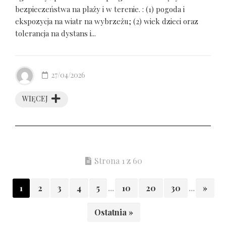
bezpieczeństwa na plaży i w terenie. : (1) pogoda i
ekspozycja na wiatr na wybrzeżu; (2) wiek dzieci oraz
tolerancja na dystans i...
27/04/2026
WIĘCEJ
Strona 1 z 60
1
2
3
4
5
...
10
20
30
...
»
Ostatnia »