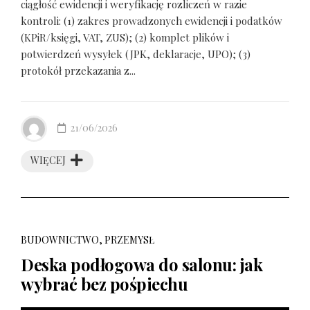
ciągłość ewidencji i weryfikację rozliczeń w razie
kontroli: (1) zakres prowadzonych ewidencji i podatków
(KPiR/księgi, VAT, ZUS); (2) komplet plików i
potwierdzeń wysyłek (JPK, deklaracje, UPO); (3)
protokół przekazania z...
21/06/2026
WIĘCEJ
BUDOWNICTWO, PRZEMYSŁ
Deska podłogowa do salonu: jak
wybrać bez pośpiechu