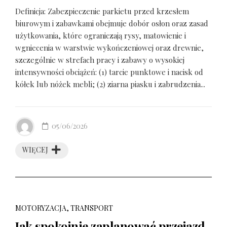
Definicja: Zabezpieczenie parkietu przed krzesłem
biurowym i zabawkami obejmuje dobór osłon oraz zasad
użytkowania, które ograniczają rysy, matowienie i
wgniecenia w warstwie wykończeniowej oraz drewnie,
szczególnie w strefach pracy i zabawy o wysokiej
intensywności obciążeń: (1) tarcie punktowe i nacisk od
kółek lub nóżek mebli; (2) ziarna piasku i zabrudzenia...
05/06/2026
WIĘCEJ
MOTORYZACJA, TRANSPORT
Jak spokojnie zaplanować przejazd