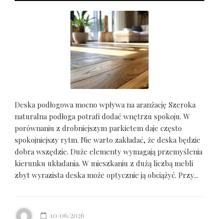
Deska podłogowa mocno wpływa na aranżację Szeroka
naturalna podłoga potrafi dodać wnętrzu spokoju. W
porównaniu z drobniejszym parkietem daje często
spokojniejszy rytm. Nie warto zakładać, że deska będzie
dobra wszędzie. Duże elementy wymagają przemyślenia
kierunku układania. W mieszkaniu z dużą liczbą mebli
zbyt wyrazista deska może optycznie ją obciążyć. Przy...
10/06/2026