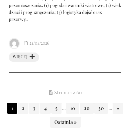
przemieszczania.: (1) pogoda i warunki wiatrowe; (2) wiek
dzieci i próg zmęczenia; (3) logistyka dojść oraz
przerwy...
24/04/2026
WIĘCEJ
Strona 1 z 60
1
2
3
4
5
...
10
20
30
...
»
Ostatnia »