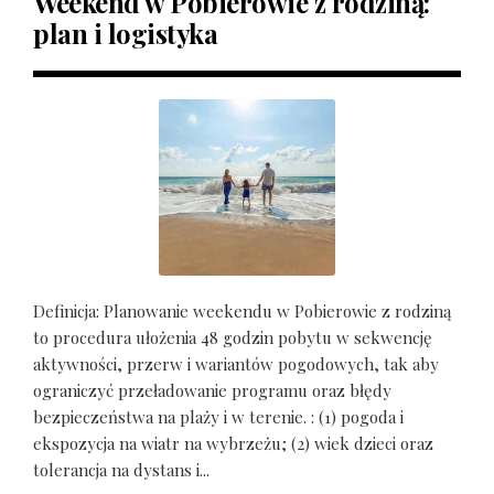
Weekend w Pobierowie z rodziną:
plan i logistyka
Definicja: Planowanie weekendu w Pobierowie z rodziną
to procedura ułożenia 48 godzin pobytu w sekwencję
aktywności, przerw i wariantów pogodowych, tak aby
ograniczyć przeładowanie programu oraz błędy
bezpieczeństwa na plaży i w terenie. : (1) pogoda i
ekspozycja na wiatr na wybrzeżu; (2) wiek dzieci oraz
tolerancja na dystans i...