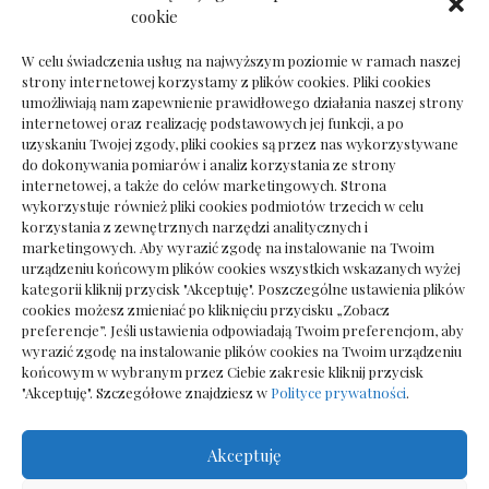
Dokumenty do odbioru przy zmianie biura
cookie
rachunkowego
W celu świadczenia usług na najwyższym poziomie w ramach naszej
strony internetowej korzystamy z plików cookies. Pliki cookies
umożliwiają nam zapewnienie prawidłowego działania naszej strony
internetowej oraz realizację podstawowych jej funkcji, a po
Deska podłogowa do salonu: jak wybrać bez
uzyskaniu Twojej zgody, pliki cookies są przez nas wykorzystywane
pośpiechu
do dokonywania pomiarów i analiz korzystania ze strony
internetowej, a także do celów marketingowych. Strona
wykorzystuje również pliki cookies podmiotów trzecich w celu
korzystania z zewnętrznych narzędzi analitycznych i
marketingowych. Aby wyrazić zgodę na instalowanie na Twoim
urządzeniu końcowym plików cookies wszystkich wskazanych wyżej
kategorii kliknij przycisk "Akceptuję". Poszczególne ustawienia plików
cookies możesz zmieniać po kliknięciu przycisku „Zobacz
preferencje”. Jeśli ustawienia odpowiadają Twoim preferencjom, aby
wyrazić zgodę na instalowanie plików cookies na Twoim urządzeniu
końcowym w wybranym przez Ciebie zakresie kliknij przycisk
"Akceptuję". Szczegółowe znajdziesz w
Polityce prywatności
.
Akceptuję
Wszelkie prawa zastrzezone