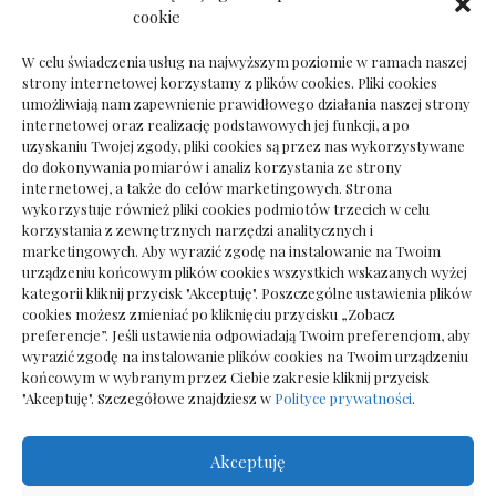
Dokumenty do odbioru przy zmianie biura
cookie
rachunkowego
W celu świadczenia usług na najwyższym poziomie w ramach naszej
strony internetowej korzystamy z plików cookies. Pliki cookies
umożliwiają nam zapewnienie prawidłowego działania naszej strony
internetowej oraz realizację podstawowych jej funkcji, a po
Deska podłogowa do salonu: jak wybrać bez
uzyskaniu Twojej zgody, pliki cookies są przez nas wykorzystywane
pośpiechu
do dokonywania pomiarów i analiz korzystania ze strony
internetowej, a także do celów marketingowych. Strona
wykorzystuje również pliki cookies podmiotów trzecich w celu
korzystania z zewnętrznych narzędzi analitycznych i
marketingowych. Aby wyrazić zgodę na instalowanie na Twoim
urządzeniu końcowym plików cookies wszystkich wskazanych wyżej
kategorii kliknij przycisk "Akceptuję". Poszczególne ustawienia plików
cookies możesz zmieniać po kliknięciu przycisku „Zobacz
preferencje”. Jeśli ustawienia odpowiadają Twoim preferencjom, aby
wyrazić zgodę na instalowanie plików cookies na Twoim urządzeniu
końcowym w wybranym przez Ciebie zakresie kliknij przycisk
"Akceptuję". Szczegółowe znajdziesz w
Polityce prywatności
.
Akceptuję
Wszelkie prawa zastrzezone