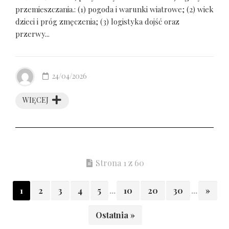
przemieszczania.: (1) pogoda i warunki wiatrowe; (2) wiek
dzieci i próg zmęczenia; (3) logistyka dojść oraz
przerwy...
24/04/2026
WIĘCEJ
Strona 1 z 60
1
2
3
4
5
...
10
20
30
...
»
Ostatnia »