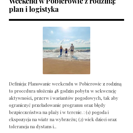
Weekend w Pobierowie z rodziną:
plan i logistyka
Definicja: Planowanie weekendu w Pobierowie z rodziną
to procedura ułożenia 48 godzin pobytu w sekwencję
aktywności, przerw i wariantów pogodowych, tak aby
ograniczyć przeładowanie programu oraz błędy
bezpieczeństwa na plaży i w terenie. : (1) pogoda i
ekspozycja na wiatr na wybrzeżu; (2) wiek dzieci oraz
tolerancja na dystans i...