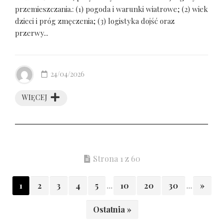
przemieszczania.: (1) pogoda i warunki wiatrowe; (2) wiek
dzieci i próg zmęczenia; (3) logistyka dojść oraz
przerwy...
24/04/2026
WIĘCEJ
Strona 1 z 60
1
2
3
4
5
...
10
20
30
...
»
Ostatnia »