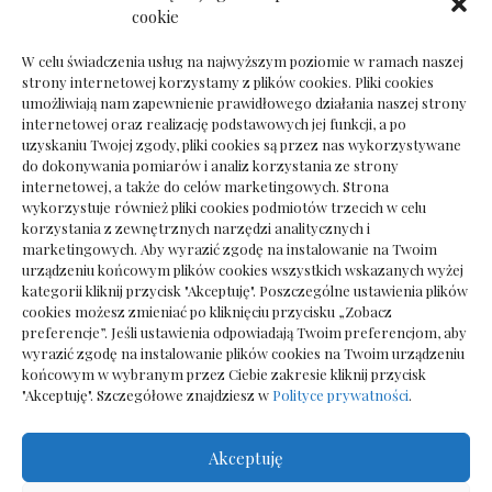
Dokumenty do odbioru przy zmianie biura
cookie
rachunkowego
W celu świadczenia usług na najwyższym poziomie w ramach naszej
strony internetowej korzystamy z plików cookies. Pliki cookies
umożliwiają nam zapewnienie prawidłowego działania naszej strony
internetowej oraz realizację podstawowych jej funkcji, a po
Deska podłogowa do salonu: jak wybrać bez
uzyskaniu Twojej zgody, pliki cookies są przez nas wykorzystywane
pośpiechu
do dokonywania pomiarów i analiz korzystania ze strony
internetowej, a także do celów marketingowych. Strona
wykorzystuje również pliki cookies podmiotów trzecich w celu
korzystania z zewnętrznych narzędzi analitycznych i
marketingowych. Aby wyrazić zgodę na instalowanie na Twoim
urządzeniu końcowym plików cookies wszystkich wskazanych wyżej
kategorii kliknij przycisk "Akceptuję". Poszczególne ustawienia plików
cookies możesz zmieniać po kliknięciu przycisku „Zobacz
preferencje”. Jeśli ustawienia odpowiadają Twoim preferencjom, aby
wyrazić zgodę na instalowanie plików cookies na Twoim urządzeniu
końcowym w wybranym przez Ciebie zakresie kliknij przycisk
"Akceptuję". Szczegółowe znajdziesz w
Polityce prywatności
.
Akceptuję
Wszelkie prawa zastrzezone