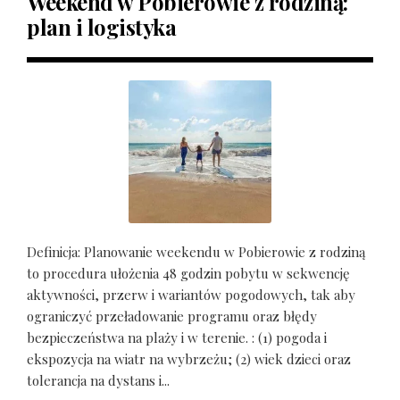
Weekend w Pobierowie z rodziną:
plan i logistyka
Definicja: Planowanie weekendu w Pobierowie z rodziną
to procedura ułożenia 48 godzin pobytu w sekwencję
aktywności, przerw i wariantów pogodowych, tak aby
ograniczyć przeładowanie programu oraz błędy
bezpieczeństwa na plaży i w terenie. : (1) pogoda i
ekspozycja na wiatr na wybrzeżu; (2) wiek dzieci oraz
tolerancja na dystans i...