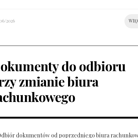
/06/2026
WIĘ
okumenty do odbioru
rzy zmianie biura
achunkowego
 Odbiór dokumentów od poprzedniego biura rachunko