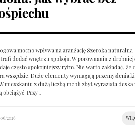
ośpiechu
ogowa mocno wpływa na aranżację Szeroka naturalna
trafi dodać wnętrzu spokoju. W porównaniu z drobnie
aje często spokojniejszy rytm. Nie warto zakładać, że 
ra wszędzie. Duże elementy wymagają przemyślenia k
 W mieszkaniu z dużą liczbą mebli zbyt wyrazista deska
 obciążyć. Przy...
/06/2026
WIĘ