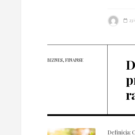
23
D
BIZNES, FINANSE
p
r
Definicja: