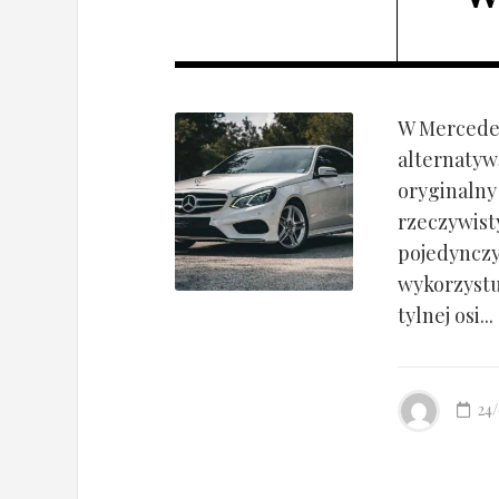
W Mercedes
alternatyw
oryginalny
rzeczywist
pojedynczy
wykorzyst
tylnej osi...
24