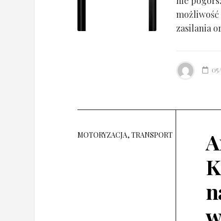
nie pogorsz
możliwość 
zasilania o
05
A
MOTORYZACJA, TRANSPORT
K
n
w