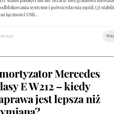
yć stanu pamięci ani nie utracić integralności informacj
odblokowania systemu i potwierdzenia zgód; (2) stabil
raz łączności USB...
/08/2026
WIĘ
mortyzator Mercedes
lasy E W212 – kiedy
aprawa jest lepsza niż
ymiana?