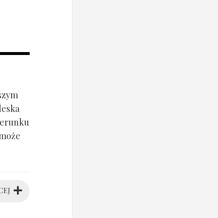
jszym
deska
ierunku
 może
CEJ