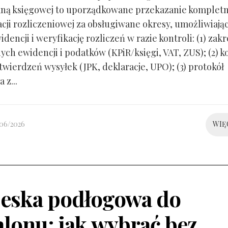
ną księgowej to uporządkowane przekazanie kompletn
ji rozliczeniowej za obsługiwane okresy, umożliwiają
idencji i weryfikację rozliczeń w razie kontroli: (1) zakr
ch ewidencji i podatków (KPiR/księgi, VAT, ZUS); (2) 
twierdzeń wysyłek (JPK, deklaracje, UPO); (3) protokół
 z...
/06/2026
WIĘ
eska podłogowa do
alonu: jak wybrać bez