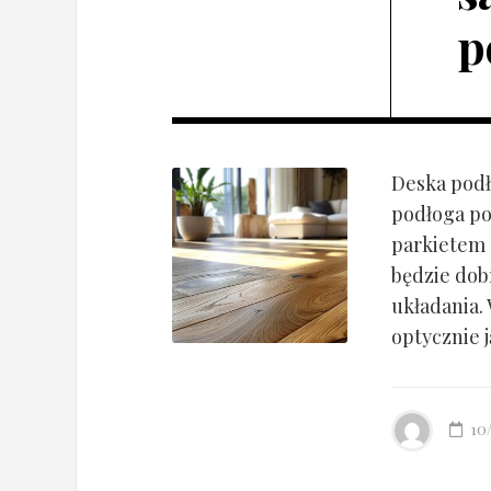
p
Deska podł
podłoga po
parkietem d
będzie dob
układania.
optycznie ją
10