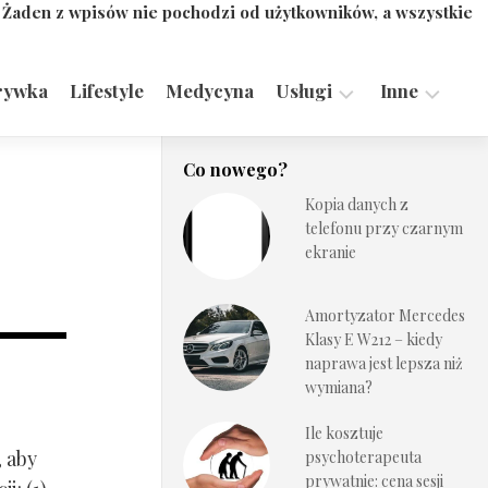
. Żaden z wpisów nie pochodzi od użytkowników, a wszystkie
rywka
Lifestyle
Medycyna
Usługi
Inne
Motoryzacja,
Turystyka,
Co nowego?
Transport
Sport
Kopia danych z
Technologie
telefonu przy czarnym
ekranie
Amortyzator Mercedes
Klasy E W212 – kiedy
naprawa jest lepsza niż
wymiana?
Ile kosztuje
, aby
psychoterapeuta
prywatnie: cena sesji