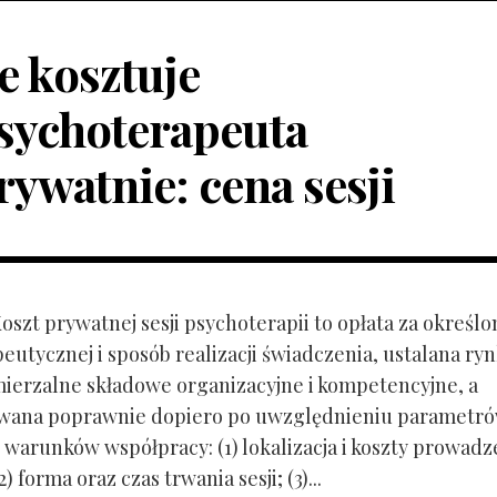
le kosztuje
sychoterapeuta
rywatnie: cena sesji
Koszt prywatnej sesji psychoterapii to opłata za określo
peutycznej i sposób realizacji świadczenia, ustalana r
mierzalne składowe organizacyjne i kompetencyjne, a
owana poprawnie dopiero po uwzględnieniu parametr
 warunków współpracy: (1) lokalizacja i koszty prowadz
) forma oraz czas trwania sesji; (3)...