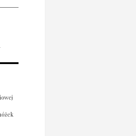
i
iowej
 nóżek