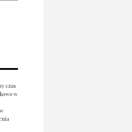
ny czas
ynkowo w
ów
enia