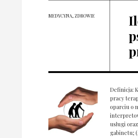
I
MEDYCYNA, ZDROWIE
p
p
Definicja: 
pracy tera
oparciu o 
interpret
usługi oraz
gabinetu; (2