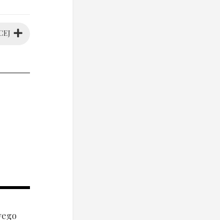
CEJ
wego