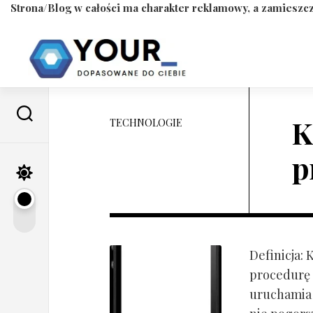
Strona/Blog w całości ma charakter reklamowy, a zamieszcz
Skip
to
content
K
TECHNOLOGIE
p
Definicja:
procedurę 
uruchamia s