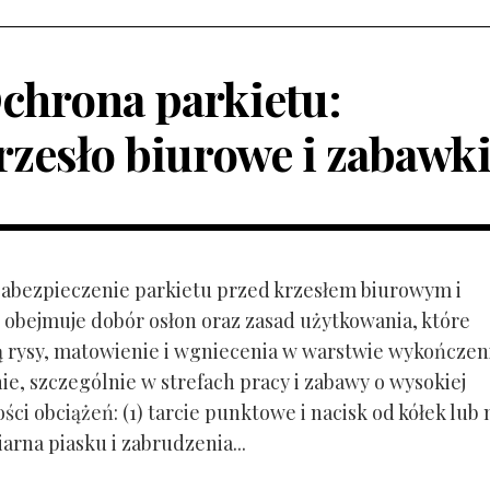
chrona parkietu:
rzesło biurowe i zabawk
 Zabezpieczenie parkietu przed krzesłem biurowym i
obejmuje dobór osłon oraz zasad użytkowania, które
ą rysy, matowienie i wgniecenia w warstwie wykończen
ie, szczególnie w strefach pracy i zabawy o wysokiej
ci obciążeń: (1) tarcie punktowe i nacisk od kółek lub
ziarna piasku i zabrudzenia...