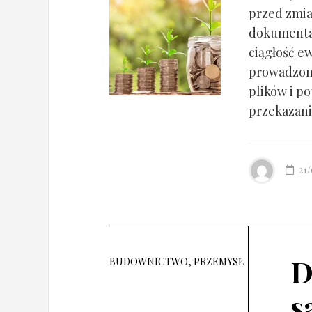
przed zmia
dokumentac
ciągłość ew
prowadzony
plików i po
przekazania
21
D
BUDOWNICTWO, PRZEMYSŁ
s