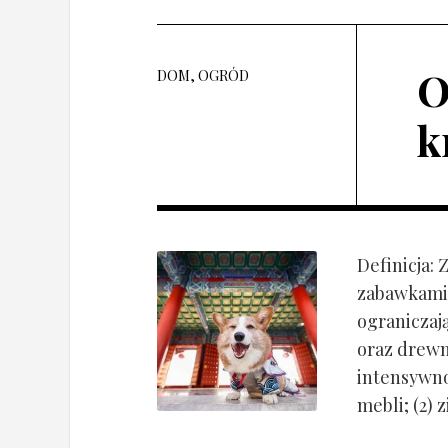
O
DOM, OGRÓD
k
Definicja:
zabawkami 
ograniczaj
oraz drewn
intensywnoś
mebli; (2) 