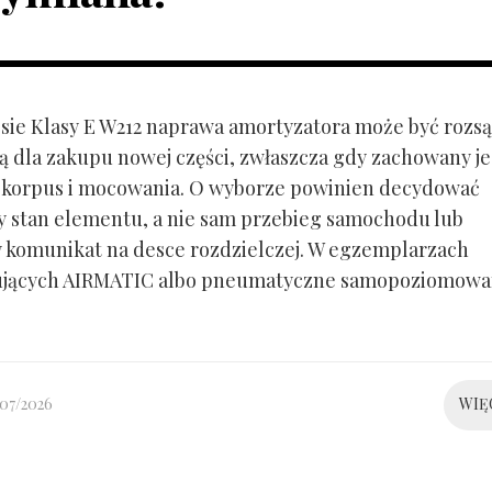
ie Klasy E W212 naprawa amortyzatora może być rozs
ą dla zakupu nowej części, zwłaszcza gdy zachowany je
 korpus i mocowania. O wyborze powinien decydować
y stan elementu, a nie sam przebieg samochodu lub
 komunikat na desce rozdzielczej. W egzemplarzach
ujących AIRMATIC albo pneumatyczne samopoziomowa
/07/2026
WIĘ