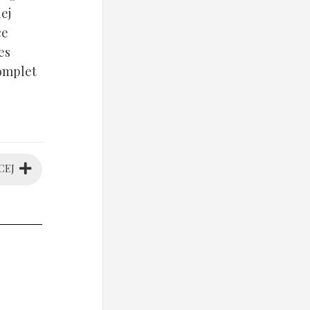
ej
ce
es
komplet
CEJ