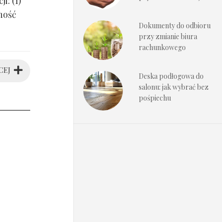
i: (1)
ność
Dokumenty do odbioru
przy zmianie biura
rachunkowego
CEJ
Deska podłogowa do
salonu: jak wybrać bez
pośpiechu