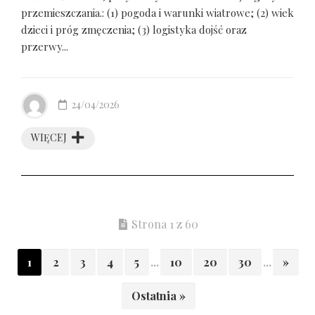
przemieszczania.: (1) pogoda i warunki wiatrowe; (2) wiek
dzieci i próg zmęczenia; (3) logistyka dojść oraz
przerwy...
24/04/2026
WIĘCEJ
Strona 1 z 60
1
2
3
4
5
...
10
20
30
...
»
Ostatnia »